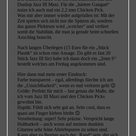
Dunlop Jazz III Maxi. Für die „härtere Gangart“
nutze ich auch mal ein 2.2 mm Chicken Pick.
Was mir aber immer wieder aufgefallen ist: Mit der
Zeit spielen sich nicht nur die Spitzen ab, sondern
das ganze Plektrum wird „weicher“ und verliert
somit die Stabilität, die man ja gerade beim schnellen
Anschlag braucht.
Nach langen Überlegen (15 Euro für ein „Stück
Plastik“ ist schon eine Ansage. Da gibt es fast 20
Stück Jazz III für) habe ich dann doch ein „2mm S“
bestellt welches am Freitag angekommen sind.
Hier dann mal mein erster Eindruck:
Farbe transparent – egal, allerdings fürchte ich um
die „Unsichtbarkeit“, wenn es mal verloren geht 😉
Größe: Perfekt für mich – fast genau die Maße, die
ich vom Jazz III Maxi und den Chicken Picks
gewohnt bin.
Haptik: Fühlt sich sehr gut an. Sehr cool, dass es
quasi am Finger kleben bleibt 😊
Verarbeitung: super! Sehr präzise. Verspricht lange
Haltbarkeit – auch wenn auf meinen dunklen
Gitarren sehr feine Abriebspuren zu sehen sind.
Kann aber zu Beginn auch der „Rand“ sein, der sich