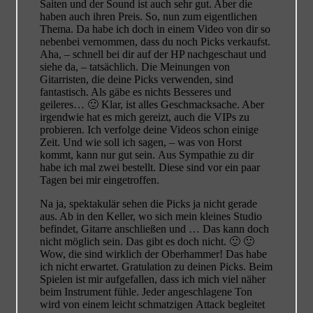
Saiten und der Sound ist auch sehr gut. Aber die
haben auch ihren Preis. So, nun zum eigentlichen
Thema. Da habe ich doch in einem Video von dir so
nebenbei vernommen, dass du noch Picks verkaufst.
Aha, – schnell bei dir auf der HP nachgeschaut und
siehe da, – tatsächlich. Die Meinungen von
Gitarristen, die deine Picks verwenden, sind
fantastisch. Als gäbe es nichts Besseres und
geileres… 🙂 Klar, ist alles Geschmacksache. Aber
irgendwie hat es mich gereizt, auch die VIPs zu
probieren. Ich verfolge deine Videos schon einige
Zeit. Und wie soll ich sagen, – was von Horst
kommt, kann nur gut sein. Aus Sympathie zu dir
habe ich mal zwei bestellt. Diese sind vor ein paar
Tagen bei mir eingetroffen.
Na ja, spektakulär sehen die Picks ja nicht gerade
aus. Ab in den Keller, wo sich mein kleines Studio
befindet, Gitarre anschließen und … Das kann doch
nicht möglich sein. Das gibt es doch nicht. 🙂 🙂
Wow, die sind wirklich der Oberhammer! Das habe
ich nicht erwartet. Gratulation zu deinen Picks. Beim
Spielen ist mir aufgefallen, dass ich mich viel näher
beim Instrument fühle. Jeder angeschlagene Ton
wird von einem leicht schmatzigen Attack begleitet