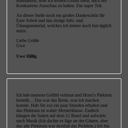
Haltbarkeit, sehe ich keinen Grund mehr, nach der
Konkurrenz Ausschau zu halten. Ein super Teil.
An dieser Stelle noch ein großes Dankeschön für
Eure Arbeit und das riesige Info- und
Übungsmaterial, welches ich immer noch fast täglich
nutze.
Liebe Grüße
Uwe
Uwe Hillig
Ich hab meinem Gefühl vertraut und Horst’s Plektren
bestellt…
Das war das Beste, was ich machen
konnte. Hab Sie vor ein paar Stunden erhalten und
das Plektrum ist wahre Meisterklasse. Endlich
klingen die Saiten auf dem 12 Bund und aufwärts
nach Musik (Ich dachte es läge an der Gitarre, aber
das alte Plektrum war demfall das Problem.) Ich bin