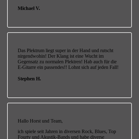
Michael V.
Das Plektrum liegt super in der Hand und rutscht
nirgendwohin! Der Klang ist eine Wucht im
Gegensatz zu normalen Plektren! Hab auch für die
E-Gitarre ein passendes!! Lohnt sich auf jeden Fall!
Stephen H.
Hallo Horst und Team,
ich spiele seit Jahren in diversen Rock, Blues, Top
Fourty und Akustik-Bands und habe diverse