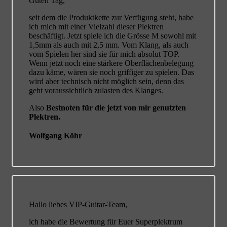
Guten Tag,
seit dem die Produktkette zur Verfügung steht, habe
ich mich mit einer Vielzahl dieser Plektren
beschäftigt. Jetzt spiele ich die Grösse M sowohl mit
1,5mm als auch mit 2,5 mm. Vom Klang, als auch
vom Spielen her sind sie für mich absolut TOP.
Wenn jetzt noch eine stärkere Oberflächenbelegung
dazu käme, wären sie noch griffiger zu spielen. Das
wird aber technisch nicht möglich sein, denn das
geht voraussichtlich zulasten des Klanges.
Also
Bestnoten für die jetzt von mir genutzten
Plektren.
Wolfgang Köhr
Hallo liebes VIP-Guitar-Team,
ich habe die Bewertung für Euer Superplektrum