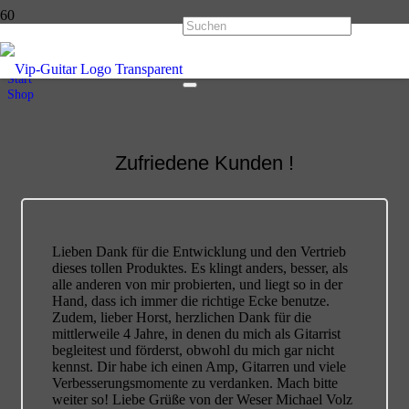
Shop
Start
Shop
Zufriedene Kunden !
Lieben Dank für die Entwicklung und den Vertrieb
dieses tollen Produktes. Es klingt anders, besser, als
alle anderen von mir probierten, und liegt so in der
Hand, dass ich immer die richtige Ecke benutze.
Zudem, lieber Horst, herzlichen Dank für die
mittlerweile 4 Jahre, in denen du mich als Gitarrist
begleitest und förderst, obwohl du mich gar nicht
kennst. Dir habe ich einen Amp, Gitarren und viele
Verbesserungsmomente zu verdanken. Mach bitte
weiter so! Liebe Grüße von der Weser Michael Volz