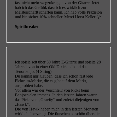
fast nicht mehr wegzukriegen von der Gitarre. Jetzt
hab ich das Gefühl, dass ich es wirklich zur
Meisterschafft schaffen kann. Ich hab volle Präzision
und bin sicher 10% schneller. Merci Horst Keller 🙂
Spiritbreaker
Ich spiele seit über 50 Jahre E-Gitarre und spielte 28
Jahre davon in einer Old Dixielandband das
Tenorbanjo. (4 String)
Du kannst mir glauben, dass ich schon fast jede
Plektrum-Marke, die es gibt auf dem Markt,
ausprobiert habe.
Vor allem war der Verschleiß von Picks beim
Banjospielen immens. In den letzten Jahren waren
das Picks von „Gravity“ und zuletzt diejenigen von
„Hawk“.
Die von Hawk haben mich in den letzten Monaten
wirklich überzeugt. Die flutschen so schön über die