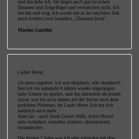
und das liebe ich. Sie liegen auch gut zwischen
Daumen und Zeigefinger und verrutschen nicht. Ich
bin hin und weg. Ich werde mir in der nächsten Zeit
noch weitere zwei bestellen. „Daumen hoch“.
Marino Gaudini
Lieber Horst,
ich muss zugeben: Ich war skeptisch, sehr skeptisch!
Seit ich vor nunmehr 8 Jahren wieder angefangen
habe Gitarre zu spielen, und das intensiver als jemals
zuvor, war ich auch immer auf der Suche nach dem
perfekten Plektrum. Im Laufe dieser Zeit hat sich
natürlich auch mein
Spiel (ja – auch Dank Deiner Hilfe, lieber Horst)
sehr verändert: schneller, präziser, akzentuierter,
dynamischer.
Die letzten 2 Jahre war ich sehr zufrieden mit den