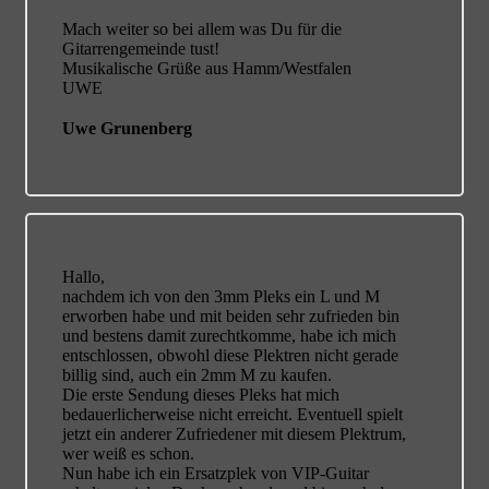
Mach weiter so bei allem was Du für die
Gitarrengemeinde tust!
Musikalische Grüße aus Hamm/Westfalen
UWE
Uwe Grunenberg
Hallo,
nachdem ich von den 3mm Pleks ein L und M
erworben habe und mit beiden sehr zufrieden bin
und bestens damit zurechtkomme, habe ich mich
entschlossen, obwohl diese Plektren nicht gerade
billig sind, auch ein 2mm M zu kaufen.
Die erste Sendung dieses Pleks hat mich
bedauerlicherweise nicht erreicht. Eventuell spielt
jetzt ein anderer Zufriedener mit diesem Plektrum,
wer weiß es schon.
Nun habe ich ein Ersatzplek von VIP-Guitar