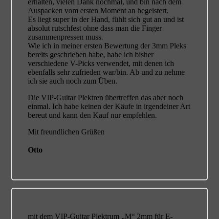
erhalten, vielen Dank nochmal, und bin nach dem
Auspacken vom ersten Moment an begeistert.
Es liegt super in der Hand, fühlt sich gut an und ist
absolut rutschfest ohne dass man die Finger
zusammenpressen muss.
Wie ich in meiner ersten Bewertung der 3mm Pleks
bereits geschrieben habe, habe ich bisher
verschiedene V-Picks verwendet, mit denen ich
ebenfalls sehr zufrieden war/bin. Ab und zu nehme
ich sie auch noch zum Üben.
Die VIP-Guitar Plektren übertreffen das aber noch
einmal. Ich habe keinen der Käufe in irgendeiner Art
bereut und kann den Kauf nur empfehlen.
Mit freundlichen Grüßen
Otto
mit dem VIP-Guitar Plektrum „M“ 2mm für E-