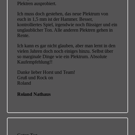
Plektren ausprobiert.
Ich muss doch gestehen, das neue Plektrum von
euch in 1,5 mm ist der Hammer. Besser,
kontrolliertes Spiel, irgendwie noch flüssiger und ein
unglaublicher Ton. Alle anderen Plektren gehen in
Rente.
Ich kann es gar nicht glauben, aber man lernt in den
vielen Jahren doch noch einiges hinzu. Selbst über
so marginale Dinge wie ein Plektrum. Absolute
Kaufempfehlung!!
Danke lieber Horst und Team!
Gruß und Rock on
Roland
Roland Nathaus