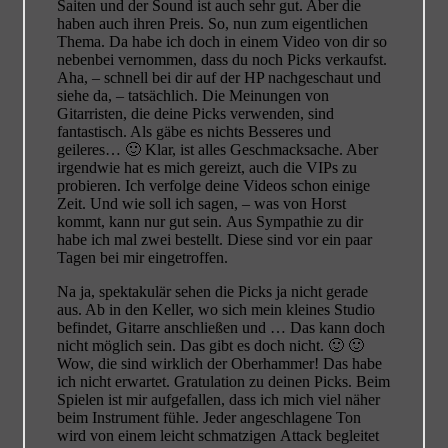
Saiten und der Sound ist auch sehr gut. Aber die
haben auch ihren Preis. So, nun zum eigentlichen
Thema. Da habe ich doch in einem Video von dir so
nebenbei vernommen, dass du noch Picks verkaufst.
Aha, – schnell bei dir auf der HP nachgeschaut und
siehe da, – tatsächlich. Die Meinungen von
Gitarristen, die deine Picks verwenden, sind
fantastisch. Als gäbe es nichts Besseres und
geileres… 🙂 Klar, ist alles Geschmacksache. Aber
irgendwie hat es mich gereizt, auch die VIPs zu
probieren. Ich verfolge deine Videos schon einige
Zeit. Und wie soll ich sagen, – was von Horst
kommt, kann nur gut sein. Aus Sympathie zu dir
habe ich mal zwei bestellt. Diese sind vor ein paar
Tagen bei mir eingetroffen.
Na ja, spektakulär sehen die Picks ja nicht gerade
aus. Ab in den Keller, wo sich mein kleines Studio
befindet, Gitarre anschließen und … Das kann doch
nicht möglich sein. Das gibt es doch nicht. 🙂 🙂
Wow, die sind wirklich der Oberhammer! Das habe
ich nicht erwartet. Gratulation zu deinen Picks. Beim
Spielen ist mir aufgefallen, dass ich mich viel näher
beim Instrument fühle. Jeder angeschlagene Ton
wird von einem leicht schmatzigen Attack begleitet