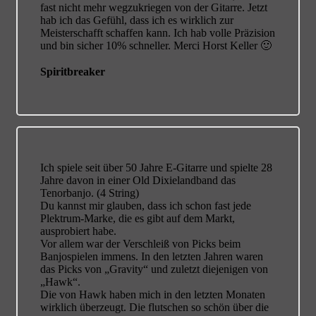
fast nicht mehr wegzukriegen von der Gitarre. Jetzt
hab ich das Gefühl, dass ich es wirklich zur
Meisterschafft schaffen kann. Ich hab volle Präzision
und bin sicher 10% schneller. Merci Horst Keller 🙂
Spiritbreaker
Ich spiele seit über 50 Jahre E-Gitarre und spielte 28
Jahre davon in einer Old Dixielandband das
Tenorbanjo. (4 String)
Du kannst mir glauben, dass ich schon fast jede
Plektrum-Marke, die es gibt auf dem Markt,
ausprobiert habe.
Vor allem war der Verschleiß von Picks beim
Banjospielen immens. In den letzten Jahren waren
das Picks von „Gravity“ und zuletzt diejenigen von
„Hawk“.
Die von Hawk haben mich in den letzten Monaten
wirklich überzeugt. Die flutschen so schön über die