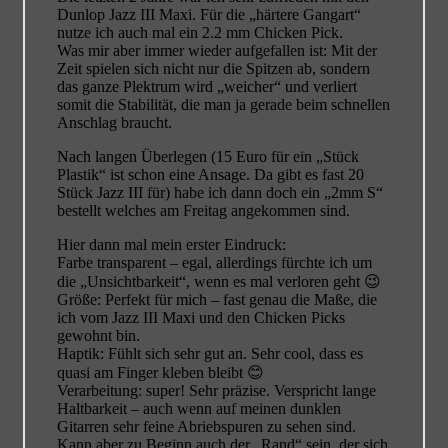
Dunlop Jazz III Maxi. Für die „härtere Gangart“
nutze ich auch mal ein 2.2 mm Chicken Pick.
Was mir aber immer wieder aufgefallen ist: Mit der
Zeit spielen sich nicht nur die Spitzen ab, sondern
das ganze Plektrum wird „weicher“ und verliert
somit die Stabilität, die man ja gerade beim schnellen
Anschlag braucht.
Nach langen Überlegen (15 Euro für ein „Stück
Plastik“ ist schon eine Ansage. Da gibt es fast 20
Stück Jazz III für) habe ich dann doch ein „2mm S“
bestellt welches am Freitag angekommen sind.
Hier dann mal mein erster Eindruck:
Farbe transparent – egal, allerdings fürchte ich um
die „Unsichtbarkeit“, wenn es mal verloren geht 😉
Größe: Perfekt für mich – fast genau die Maße, die
ich vom Jazz III Maxi und den Chicken Picks
gewohnt bin.
Haptik: Fühlt sich sehr gut an. Sehr cool, dass es
quasi am Finger kleben bleibt 😊
Verarbeitung: super! Sehr präzise. Verspricht lange
Haltbarkeit – auch wenn auf meinen dunklen
Gitarren sehr feine Abriebspuren zu sehen sind.
Kann aber zu Beginn auch der „Rand“ sein, der sich