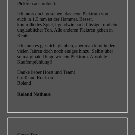
Plektren ausprobiert.
Ich muss doch gestehen, das neue Plektrum von
euch in 1,5 mm ist der Hammer. Besser,
kontrolliertes Spiel, irgendwie noch flüssiger und ein
unglaublicher Ton. Alle anderen Plektren gehen in
Rente.
Ich kann es gar nicht glauben, aber man lernt in den
vielen Jahren doch noch einiges hinzu. Selbst über
so marginale Dinge wie ein Plektrum. Absolute
Kaufempfehlung!!
Danke lieber Horst und Team!
Gruß und Rock on
Roland
Roland Nathaus