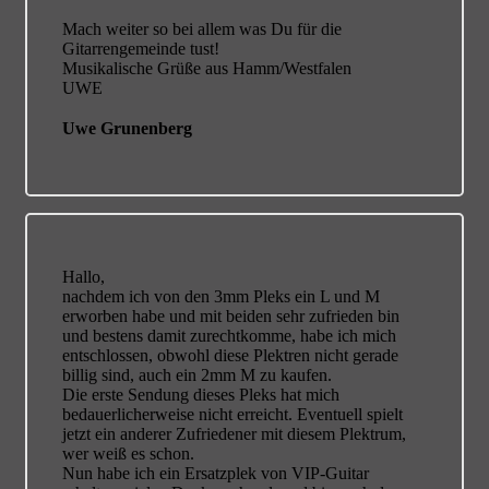
Mach weiter so bei allem was Du für die
Gitarrengemeinde tust!
Musikalische Grüße aus Hamm/Westfalen
UWE
Uwe Grunenberg
Hallo,
nachdem ich von den 3mm Pleks ein L und M
erworben habe und mit beiden sehr zufrieden bin
und bestens damit zurechtkomme, habe ich mich
entschlossen, obwohl diese Plektren nicht gerade
billig sind, auch ein 2mm M zu kaufen.
Die erste Sendung dieses Pleks hat mich
bedauerlicherweise nicht erreicht. Eventuell spielt
jetzt ein anderer Zufriedener mit diesem Plektrum,
wer weiß es schon.
Nun habe ich ein Ersatzplek von VIP-Guitar