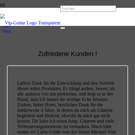
Shop
Start
Shop
Zufriedene Kunden !
Lieben Dank für die Entwicklung und den Vertrieb
dieses tollen Produktes. Es klingt anders, besser, als
alle anderen von mir probierten, und liegt so in der
Hand, dass ich immer die richtige Ecke benutze.
Zudem, lieber Horst, herzlichen Dank für die
mittlerweile 4 Jahre, in denen du mich als Gitarrist
begleitest und förderst, obwohl du mich gar nicht
kennst. Dir habe ich einen Amp, Gitarren und viele
Verbesserungsmomente zu verdanken. Mach bitte
weiter so! Liebe Grüße von der Weser Michael Volz