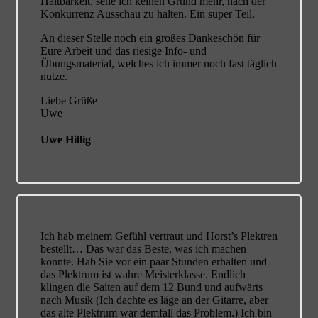
Haltbarkeit, sehe ich keinen Grund mehr, nach der
Konkurrenz Ausschau zu halten. Ein super Teil.
An dieser Stelle noch ein großes Dankeschön für
Eure Arbeit und das riesige Info- und
Übungsmaterial, welches ich immer noch fast täglich
nutze.
Liebe Grüße
Uwe
Uwe Hillig
Ich hab meinem Gefühl vertraut und Horst’s Plektren
bestellt…
Das war das Beste, was ich machen
konnte. Hab Sie vor ein paar Stunden erhalten und
das Plektrum ist wahre Meisterklasse. Endlich
klingen die Saiten auf dem 12 Bund und aufwärts
nach Musik (Ich dachte es läge an der Gitarre, aber
das alte Plektrum war demfall das Problem.) Ich bin