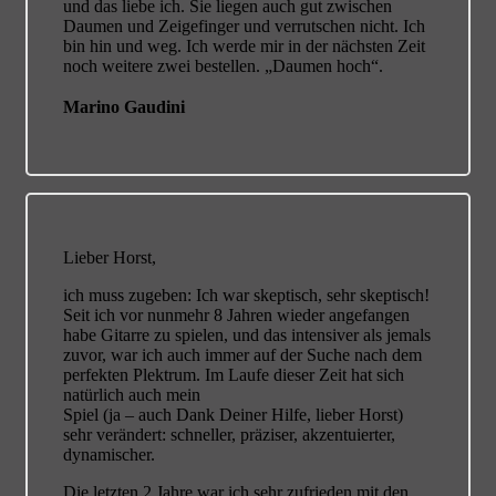
und das liebe ich. Sie liegen auch gut zwischen
Daumen und Zeigefinger und verrutschen nicht. Ich
bin hin und weg. Ich werde mir in der nächsten Zeit
noch weitere zwei bestellen. „Daumen hoch“.
Marino Gaudini
Lieber Horst,
ich muss zugeben: Ich war skeptisch, sehr skeptisch!
Seit ich vor nunmehr 8 Jahren wieder angefangen
habe Gitarre zu spielen, und das intensiver als jemals
zuvor, war ich auch immer auf der Suche nach dem
perfekten Plektrum. Im Laufe dieser Zeit hat sich
natürlich auch mein
Spiel (ja – auch Dank Deiner Hilfe, lieber Horst)
sehr verändert: schneller, präziser, akzentuierter,
dynamischer.
Die letzten 2 Jahre war ich sehr zufrieden mit den