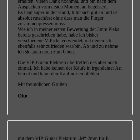
erhalten, vielen Dank nochmal, und bin nach dem
Auspacken vom ersten Moment an begeistert.
Es liegt super in der Hand, fühlt sich gut an und ist
absolut rutschfest ohne dass man die Finger
zusammenpressen muss.
Wie ich in meiner ersten Bewertung der 3mm Pleks
bereits geschrieben habe, habe ich bisher
verschiedene V-Picks verwendet, mit denen ich
ebenfalls sehr zufrieden war/bin. Ab und zu nehme
ich sie auch noch zum Üben.
Die VIP-Guitar Plektren übertreffen das aber noch
einmal. Ich habe keinen der Käufe in irgendeiner Art
bereut und kann den Kauf nur empfehlen.
Mit freundlichen Grüßen
Otto
mit dem VIP-Guitar Plektrum „M“ 2mm für E-