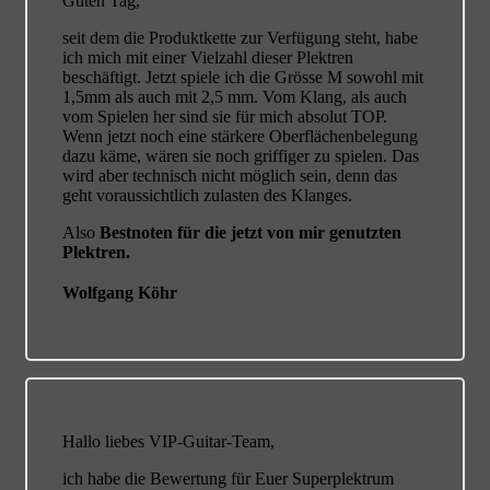
Guten Tag,
seit dem die Produktkette zur Verfügung steht, habe
ich mich mit einer Vielzahl dieser Plektren
beschäftigt. Jetzt spiele ich die Grösse M sowohl mit
1,5mm als auch mit 2,5 mm. Vom Klang, als auch
vom Spielen her sind sie für mich absolut TOP.
Wenn jetzt noch eine stärkere Oberflächenbelegung
dazu käme, wären sie noch griffiger zu spielen. Das
wird aber technisch nicht möglich sein, denn das
geht voraussichtlich zulasten des Klanges.
Also
Bestnoten für die jetzt von mir genutzten
Plektren.
Wolfgang Köhr
Hallo liebes VIP-Guitar-Team,
ich habe die Bewertung für Euer Superplektrum