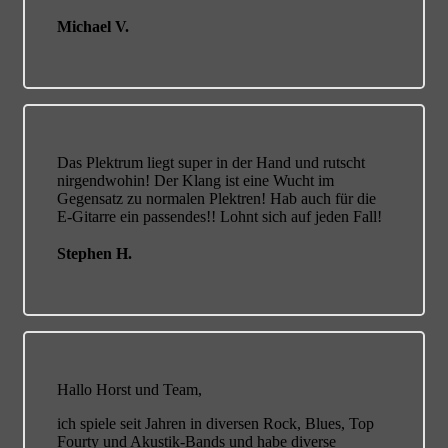
Michael V.
Das Plektrum liegt super in der Hand und rutscht
nirgendwohin! Der Klang ist eine Wucht im
Gegensatz zu normalen Plektren! Hab auch für die
E-Gitarre ein passendes!! Lohnt sich auf jeden Fall!
Stephen H.
Hallo Horst und Team,
ich spiele seit Jahren in diversen Rock, Blues, Top
Fourty und Akustik-Bands und habe diverse