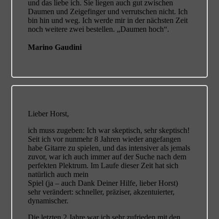
und das liebe ich. Sie liegen auch gut zwischen
Daumen und Zeigefinger und verrutschen nicht. Ich
bin hin und weg. Ich werde mir in der nächsten Zeit
noch weitere zwei bestellen. „Daumen hoch“.
Marino Gaudini
Lieber Horst,
ich muss zugeben: Ich war skeptisch, sehr skeptisch!
Seit ich vor nunmehr 8 Jahren wieder angefangen
habe Gitarre zu spielen, und das intensiver als jemals
zuvor, war ich auch immer auf der Suche nach dem
perfekten Plektrum. Im Laufe dieser Zeit hat sich
natürlich auch mein
Spiel (ja – auch Dank Deiner Hilfe, lieber Horst)
sehr verändert: schneller, präziser, akzentuierter,
dynamischer.
Die letzten 2 Jahre war ich sehr zufrieden mit den