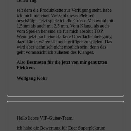
Guten Tag,
seit dem die Produktkette zur Verfügung steht, habe
ich mich mit einer Vielzahl dieser Plektren
beschäftigt. Jetzt spiele ich die Grösse M sowohl mit
1,5mm als auch mit 2,5 mm. Vom Klang, als auch
vom Spielen her sind sie für mich absolut TOP.
Wenn jetzt noch eine stärkere Oberflächenbelegung
dazu käme, wären sie noch griffiger zu spielen. Das
wird aber technisch nicht möglich sein, denn das
geht voraussichtlich zulasten des Klanges.
Also
Bestnoten für die jetzt von mir genutzten
Plektren.
Wolfgang Köhr
Hallo liebes VIP-Guitar-Team,
ich habe die Bewertung für Euer Superplektrum