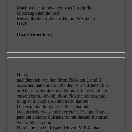
Mach weiter so bei allem was Du für die
Gitarrengemeinde tust!
Musikalische Grüße aus Hamm/Westfalen
UWE
Uwe Grunenberg
Hallo,
nachdem ich von den 3mm Pleks ein L und M
erworben habe und mit beiden sehr zufrieden bin
und bestens damit zurechtkomme, habe ich mich
entschlossen, obwohl diese Plektren nicht gerade
billig sind, auch ein 2mm M zu kaufen.
Die erste Sendung dieses Pleks hat mich
bedauerlicherweise nicht erreicht. Eventuell spielt
jetzt ein anderer Zufriedener mit diesem Plektrum,
wer weiß es schon.
Nun habe ich ein Ersatzplek von VIP-Guitar