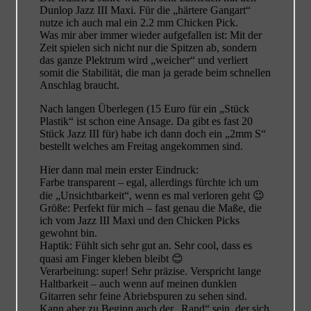
Dunlop Jazz III Maxi. Für die „härtere Gangart“
nutze ich auch mal ein 2.2 mm Chicken Pick.
Was mir aber immer wieder aufgefallen ist: Mit der
Zeit spielen sich nicht nur die Spitzen ab, sondern
das ganze Plektrum wird „weicher“ und verliert
somit die Stabilität, die man ja gerade beim schnellen
Anschlag braucht.
Nach langen Überlegen (15 Euro für ein „Stück
Plastik“ ist schon eine Ansage. Da gibt es fast 20
Stück Jazz III für) habe ich dann doch ein „2mm S“
bestellt welches am Freitag angekommen sind.
Hier dann mal mein erster Eindruck:
Farbe transparent – egal, allerdings fürchte ich um
die „Unsichtbarkeit“, wenn es mal verloren geht 😉
Größe: Perfekt für mich – fast genau die Maße, die
ich vom Jazz III Maxi und den Chicken Picks
gewohnt bin.
Haptik: Fühlt sich sehr gut an. Sehr cool, dass es
quasi am Finger kleben bleibt 😊
Verarbeitung: super! Sehr präzise. Verspricht lange
Haltbarkeit – auch wenn auf meinen dunklen
Gitarren sehr feine Abriebspuren zu sehen sind.
Kann aber zu Beginn auch der „Rand“ sein, der sich