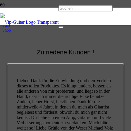
Shop
Start
Shop
Zufriedene Kunden !
Lieben Dank für die Entwicklung und den Vertrieb
dieses tollen Produktes. Es klingt anders, besser, als
alle anderen von mir probierten, und liegt so in der
Hand, dass ich immer die richtige Ecke benutze.
Zudem, lieber Horst, herzlichen Dank für die
mittlerweile 4 Jahre, in denen du mich als Gitarrist
begleitest und förderst, obwohl du mich gar nicht
kennst. Dir habe ich einen Amp, Gitarren und viele
Verbesserungsmomente zu verdanken. Mach bitte
weiter so! Liebe Grüße von der Weser Michael Volz