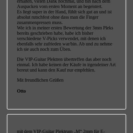
erhalten, vielen Dank nochmal, und bin nach dem
Auspacken vom ersten Moment an begeistert.
Es liegt super in der Hand, fühlt sich gut an und ist
absolut rutschfest ohne dass man die Finger
zusammenpressen muss.
Wie ich in meiner ersten Bewertung der 3mm Pleks
bereits geschrieben habe, habe ich bisher
verschiedene V-Picks verwendet, mit denen ich
ebenfalls sehr zufrieden war/bin. Ab und zu nehme
ich sie auch noch zum Üben.
Die VIP-Guitar Plektren übertreffen das aber noch
einmal. Ich habe keinen der Käufe in irgendeiner Art
bereut und kann den Kauf nur empfehlen.
Mit freundlichen Grüßen
Otto
mit dem VIP-Guitar Plektrum „M“ 2mm für E-