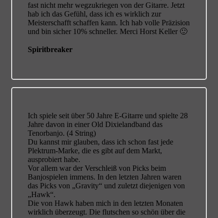
fast nicht mehr wegzukriegen von der Gitarre. Jetzt
hab ich das Gefühl, dass ich es wirklich zur
Meisterschafft schaffen kann. Ich hab volle Präzision
und bin sicher 10% schneller. Merci Horst Keller 🙂
Spiritbreaker
Ich spiele seit über 50 Jahre E-Gitarre und spielte 28
Jahre davon in einer Old Dixielandband das
Tenorbanjo. (4 String)
Du kannst mir glauben, dass ich schon fast jede
Plektrum-Marke, die es gibt auf dem Markt,
ausprobiert habe.
Vor allem war der Verschleiß von Picks beim
Banjospielen immens. In den letzten Jahren waren
das Picks von „Gravity“ und zuletzt diejenigen von
„Hawk“.
Die von Hawk haben mich in den letzten Monaten
wirklich überzeugt. Die flutschen so schön über die