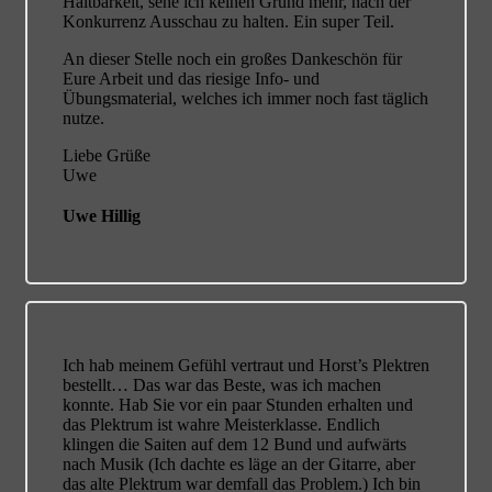
Haltbarkeit, sehe ich keinen Grund mehr, nach der
Konkurrenz Ausschau zu halten. Ein super Teil.
An dieser Stelle noch ein großes Dankeschön für
Eure Arbeit und das riesige Info- und
Übungsmaterial, welches ich immer noch fast täglich
nutze.
Liebe Grüße
Uwe
Uwe Hillig
Ich hab meinem Gefühl vertraut und Horst’s Plektren
bestellt…
Das war das Beste, was ich machen
konnte. Hab Sie vor ein paar Stunden erhalten und
das Plektrum ist wahre Meisterklasse. Endlich
klingen die Saiten auf dem 12 Bund und aufwärts
nach Musik (Ich dachte es läge an der Gitarre, aber
das alte Plektrum war demfall das Problem.) Ich bin