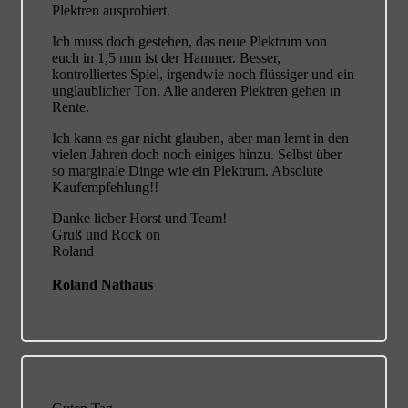
Plektren ausprobiert.
Ich muss doch gestehen, das neue Plektrum von
euch in 1,5 mm ist der Hammer. Besser,
kontrolliertes Spiel, irgendwie noch flüssiger und ein
unglaublicher Ton. Alle anderen Plektren gehen in
Rente.
Ich kann es gar nicht glauben, aber man lernt in den
vielen Jahren doch noch einiges hinzu. Selbst über
so marginale Dinge wie ein Plektrum. Absolute
Kaufempfehlung!!
Danke lieber Horst und Team!
Gruß und Rock on
Roland
Roland Nathaus