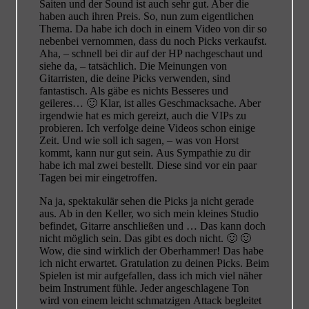
Saiten und der Sound ist auch sehr gut. Aber die
haben auch ihren Preis. So, nun zum eigentlichen
Thema. Da habe ich doch in einem Video von dir so
nebenbei vernommen, dass du noch Picks verkaufst.
Aha, – schnell bei dir auf der HP nachgeschaut und
siehe da, – tatsächlich. Die Meinungen von
Gitarristen, die deine Picks verwenden, sind
fantastisch. Als gäbe es nichts Besseres und
geileres… 🙂 Klar, ist alles Geschmacksache. Aber
irgendwie hat es mich gereizt, auch die VIPs zu
probieren. Ich verfolge deine Videos schon einige
Zeit. Und wie soll ich sagen, – was von Horst
kommt, kann nur gut sein. Aus Sympathie zu dir
habe ich mal zwei bestellt. Diese sind vor ein paar
Tagen bei mir eingetroffen.
Na ja, spektakulär sehen die Picks ja nicht gerade
aus. Ab in den Keller, wo sich mein kleines Studio
befindet, Gitarre anschließen und … Das kann doch
nicht möglich sein. Das gibt es doch nicht. 🙂 🙂
Wow, die sind wirklich der Oberhammer! Das habe
ich nicht erwartet. Gratulation zu deinen Picks. Beim
Spielen ist mir aufgefallen, dass ich mich viel näher
beim Instrument fühle. Jeder angeschlagene Ton
wird von einem leicht schmatzigen Attack begleitet