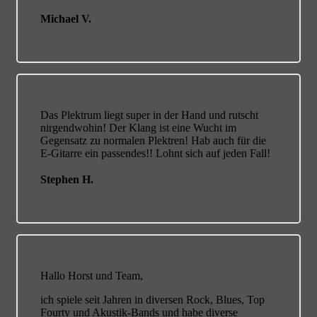
Michael V.
Das Plektrum liegt super in der Hand und rutscht
nirgendwohin! Der Klang ist eine Wucht im
Gegensatz zu normalen Plektren! Hab auch für die
E-Gitarre ein passendes!! Lohnt sich auf jeden Fall!
Stephen H.
Hallo Horst und Team,
ich spiele seit Jahren in diversen Rock, Blues, Top
Fourty und Akustik-Bands und habe diverse