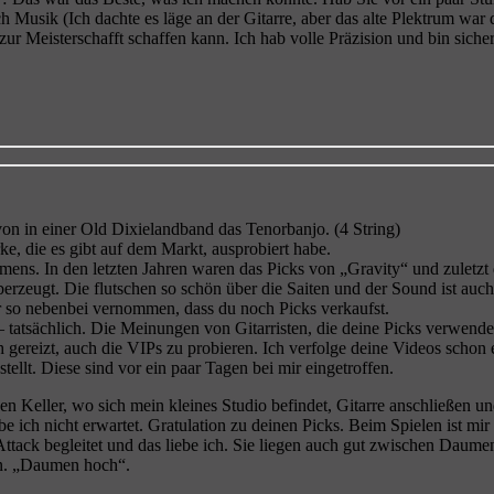
 Musik (Ich dachte es läge an der Gitarre, aber das alte Plektrum war 
h zur Meisterschafft schaffen kann. Ich hab volle Präzision und bin sich
avon in einer Old Dixielandband das Tenorbanjo. (4 String)
e, die es gibt auf dem Markt, ausprobiert habe.
mens. In den letzten Jahren waren das Picks von „Gravity“ und zuletz
zeugt. Die flutschen so schön über die Saiten und der Sound ist auch 
r so nebenbei vernommen, dass du noch Picks verkaufst.
– tatsächlich. Die Meinungen von Gitarristen, die deine Picks verwende
h gereizt, auch die VIPs zu probieren. Ich verfolge deine Videos schon
ellt. Diese sind vor ein paar Tagen bei mir eingetroffen.
 den Keller, wo sich mein kleines Studio befindet, Gitarre anschließen
ich nicht erwartet. Gratulation zu deinen Picks. Beim Spielen ist mir a
tack begleitet und das liebe ich. Sie liegen auch gut zwischen Daumen
len. „Daumen hoch“.