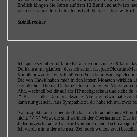
Endlich klingen die Saiten auf dem 12 Bund und aufwärts nach
von der Gitarre. Jetzt hab ich das Gefühl, dass ich es wirklic
Spiritbreaker
Ich spiele seit über 50 Jahre E-Gitarre und spielte 28 Jahre d
Du kannst mir glauben, dass ich schon fast jede Plektrum-Mark
Vor allem war der Verschleiß von Picks beim Banjospielen im
Die von Hawk haben mich in den letzten Monaten wirklich über
eigentlichen Thema. Da habe ich doch in einem Video von di
Aha, – schnell bei dir auf der HP nachgeschaut und siehe da, 
🙂 Klar, ist alles Geschmacksache. Aber irgendwie hat es mic
kann nur gut sein. Aus Sympathie zu dir habe ich mal zwei best
Na ja, spektakulär sehen die Picks ja nicht gerade aus. Ab in
nicht. 🙂 🙂 Wow, die sind wirklich der Oberhammer! Das habe 
Jeder angeschlagene Ton wird von einem leicht schmatzigen At
Ich werde mir in der nächsten Zeit noch weitere zwei bestel