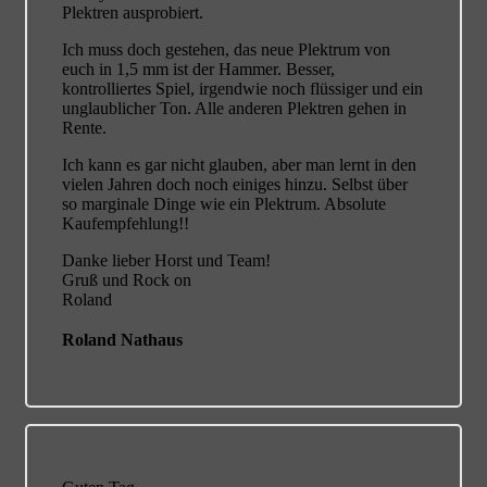
Plektren ausprobiert.
Ich muss doch gestehen, das neue Plektrum von
euch in 1,5 mm ist der Hammer. Besser,
kontrolliertes Spiel, irgendwie noch flüssiger und ein
unglaublicher Ton. Alle anderen Plektren gehen in
Rente.
Ich kann es gar nicht glauben, aber man lernt in den
vielen Jahren doch noch einiges hinzu. Selbst über
so marginale Dinge wie ein Plektrum. Absolute
Kaufempfehlung!!
Danke lieber Horst und Team!
Gruß und Rock on
Roland
Roland Nathaus