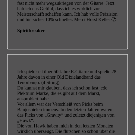
fast nicht mehr wegzukriegen von der Gitarre. Jetzt
hab ich das Gefühl, dass ich es wirklich zur
Meisterschafft schaffen kann. Ich hab volle Präzision
und bin sicher 10% schneller. Merci Horst Keller 🙂
Spiritbreaker
Ich spiele seit über 50 Jahre E-Gitarre und spielte 28
Jahre davon in einer Old Dixielandband das
Tenorbanjo. (4 String)
Du kannst mir glauben, dass ich schon fast jede
Plektrum-Marke, die es gibt auf dem Markt,
ausprobiert habe.
Vor allem war der Verschleiß von Picks beim
Banjospielen immens. In den letzten Jahren waren
das Picks von „Gravity“ und zuletzt diejenigen von
„Hawk“.
Die von Hawk haben mich in den letzten Monaten
wirklich überzeugt. Die flutschen so schön über die