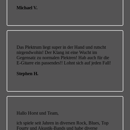
Michael V.
Das Plektrum liegt super in der Hand und rutscht
nirgendwohin! Der Klang ist eine Wucht im
Gegensatz zu normalen Plektren! Hab auch für die
E-Gitarre ein passendes!! Lohnt sich auf jeden Fall!
Stephen H.
Hallo Horst und Team,
ich spiele seit Jahren in diversen Rock, Blues, Top
Fourty und Akustik-Bands und habe diverse