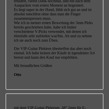
erhalten, vielen Dank nochmal, und bin nach dem
Auspacken vom ersten Moment an begeistert.
Es liegt super in der Hand, fühlt sich gut an und ist
absolut rutschfest ohne dass man die Finger
zusammenpressen muss.
Wie ich in meiner ersten Bewertung der 3mm Pleks
bereits geschrieben habe, habe ich bisher
verschiedene V-Picks verwendet, mit denen ich
ebenfalls sehr zufrieden war/bin. Ab und zu nehme
ich sie auch noch zum Üben.
Die VIP-Guitar Plektren übertreffen das aber noch
einmal. Ich habe keinen der Käufe in irgendeiner Art
bereut und kann den Kauf nur empfehlen.
Mit freundlichen Grüßen
Otto
mit dem VIP-Guitar Plektrum „M“ 2mm für E-