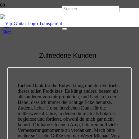
Shop
Start
Shop
Zufriedene Kunden !
Lieben Dank für die Entwicklung und den Vertrieb
dieses tollen Produktes. Es klingt anders, besser, als
alle anderen von mir probierten, und liegt so in der
Hand, dass ich immer die richtige Ecke benutze.
Zudem, lieber Horst, herzlichen Dank für die
mittlerweile 4 Jahre, in denen du mich als Gitarrist
begleitest und förderst, obwohl du mich gar nicht
kennst. Dir habe ich einen Amp, Gitarren und viele
Verbesserungsmomente zu verdanken. Mach bitte
weiter so! Liebe Grüße von der Weser Michael Volz