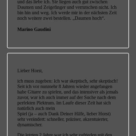
und das liebe ich. Sie liegen auch gut zwischen
Daumen und Zeigefinger und verrutschen nicht. Ich
bin hin und weg. Ich werde mir in der nächsten Zeit
noch weitere zwei bestellen. „Daumen hoch“.
Marino Gaudini
Lieber Horst,
ich muss zugeben: Ich war skeptisch, sehr skeptisch!
Seit ich vor nunmehr 8 Jahren wieder angefangen
habe Gitarre zu spielen, und das intensiver als jemals
zuvor, war ich auch immer auf der Suche nach dem
perfekten Plektrum. Im Laufe dieser Zeit hat sich
natürlich auch mein
Spiel (ja – auch Dank Deiner Hilfe, lieber Horst)
sehr verändert: schneller, präziser, akzentuierter,
dynamischer.
Die letzten 2 Jahre war ich sehr zufrieden mit den