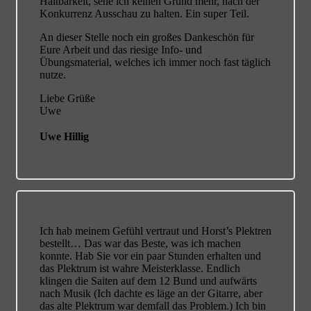
Haltbarkeit, sehe ich keinen Grund mehr, nach der
Konkurrenz Ausschau zu halten. Ein super Teil.
An dieser Stelle noch ein großes Dankeschön für
Eure Arbeit und das riesige Info- und
Übungsmaterial, welches ich immer noch fast täglich
nutze.
Liebe Grüße
Uwe
Uwe Hillig
Ich hab meinem Gefühl vertraut und Horst’s Plektren
bestellt…
Das war das Beste, was ich machen
konnte. Hab Sie vor ein paar Stunden erhalten und
das Plektrum ist wahre Meisterklasse. Endlich
klingen die Saiten auf dem 12 Bund und aufwärts
nach Musik (Ich dachte es läge an der Gitarre, aber
das alte Plektrum war demfall das Problem.) Ich bin