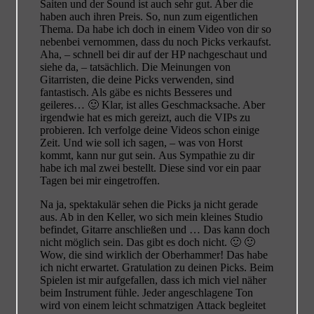
Saiten und der Sound ist auch sehr gut. Aber die
haben auch ihren Preis. So, nun zum eigentlichen
Thema. Da habe ich doch in einem Video von dir so
nebenbei vernommen, dass du noch Picks verkaufst.
Aha, – schnell bei dir auf der HP nachgeschaut und
siehe da, – tatsächlich. Die Meinungen von
Gitarristen, die deine Picks verwenden, sind
fantastisch. Als gäbe es nichts Besseres und
geileres… 🙂 Klar, ist alles Geschmacksache. Aber
irgendwie hat es mich gereizt, auch die VIPs zu
probieren. Ich verfolge deine Videos schon einige
Zeit. Und wie soll ich sagen, – was von Horst
kommt, kann nur gut sein. Aus Sympathie zu dir
habe ich mal zwei bestellt. Diese sind vor ein paar
Tagen bei mir eingetroffen.
Na ja, spektakulär sehen die Picks ja nicht gerade
aus. Ab in den Keller, wo sich mein kleines Studio
befindet, Gitarre anschließen und … Das kann doch
nicht möglich sein. Das gibt es doch nicht. 🙂 🙂
Wow, die sind wirklich der Oberhammer! Das habe
ich nicht erwartet. Gratulation zu deinen Picks. Beim
Spielen ist mir aufgefallen, dass ich mich viel näher
beim Instrument fühle. Jeder angeschlagene Ton
wird von einem leicht schmatzigen Attack begleitet