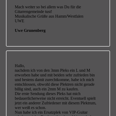
Mach weiter so bei allem was Du für die
Gitarrengemeinde tust!
Musikalische Grüße aus Hamm/Westfalen
UWE
Uwe Grunenberg
Hallo,
nachdem ich von den 3mm Pleks ein L und M
erworben habe und mit beiden sehr zufrieden bin
und bestens damit zurechtkomme, habe ich mich
entschlossen, obwohl diese Plektren nicht gerade
billig sind, auch ein 2mm M zu kaufen.
Die erste Sendung dieses Pleks hat mich
bedauerlicherweise nicht erreicht. Eventuell spielt
jetzt ein anderer Zufriedener mit diesem Plektrum,
wer weiß es schon.
Nun habe ich ein Ersatzplek von VIP-Guitar