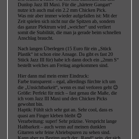
Dunlop Jazz III Maxi. Für die „härtere Gangart“
nutze ich auch mal ein 2.2 mm Chicken Pick.
Was mir aber immer wieder aufgefallen ist: Mit der
Zeit spielen sich nicht nur die Spitzen ab, sondern
das ganze Plektrum wird „weicher“ und verliert
somit die Stabilität, die man ja gerade beim schnellen
Anschlag braucht.
Nach langen Überlegen (15 Euro für ein „Stück
Plastik“ ist schon eine Ansage. Da gibt es fast 20
Stück Jazz III für) habe ich dann doch ein „2mm S“
bestellt welches am Freitag angekommen sind.
Hier dann mal mein erster Eindruck:
Farbe transparent – egal, allerdings fürchte ich um
die „Unsichtbarkeit“, wenn es mal verloren geht 😉
Größe: Perfekt für mich – fast genau die Maße, die
ich vom Jazz III Maxi und den Chicken Picks
gewohnt bin.
Haptik: Fühlt sich sehr gut an. Sehr cool, dass es
quasi am Finger kleben bleibt 😊
Verarbeitung: super! Sehr präzise. Verspricht lange
Haltbarkeit – auch wenn auf meinen dunklen
Gitarren sehr feine Abriebspuren zu sehen sind.
Kann aber zu Beginn auch der „Rand“ sein, der sich