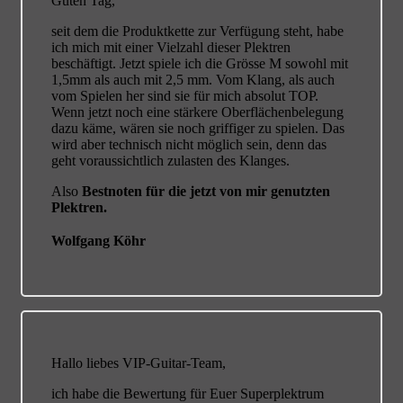
Guten Tag,
seit dem die Produktkette zur Verfügung steht, habe
ich mich mit einer Vielzahl dieser Plektren
beschäftigt. Jetzt spiele ich die Grösse M sowohl mit
1,5mm als auch mit 2,5 mm. Vom Klang, als auch
vom Spielen her sind sie für mich absolut TOP.
Wenn jetzt noch eine stärkere Oberflächenbelegung
dazu käme, wären sie noch griffiger zu spielen. Das
wird aber technisch nicht möglich sein, denn das
geht voraussichtlich zulasten des Klanges.
Also
Bestnoten für die jetzt von mir genutzten
Plektren.
Wolfgang Köhr
Hallo liebes VIP-Guitar-Team,
ich habe die Bewertung für Euer Superplektrum