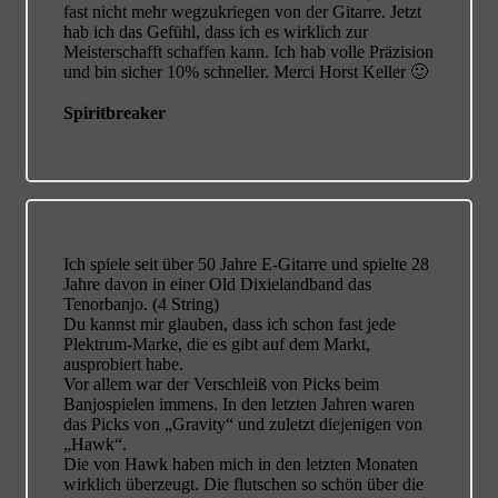
fast nicht mehr wegzukriegen von der Gitarre. Jetzt
hab ich das Gefühl, dass ich es wirklich zur
Meisterschafft schaffen kann. Ich hab volle Präzision
und bin sicher 10% schneller. Merci Horst Keller 🙂
Spiritbreaker
Ich spiele seit über 50 Jahre E-Gitarre und spielte 28
Jahre davon in einer Old Dixielandband das
Tenorbanjo. (4 String)
Du kannst mir glauben, dass ich schon fast jede
Plektrum-Marke, die es gibt auf dem Markt,
ausprobiert habe.
Vor allem war der Verschleiß von Picks beim
Banjospielen immens. In den letzten Jahren waren
das Picks von „Gravity“ und zuletzt diejenigen von
„Hawk“.
Die von Hawk haben mich in den letzten Monaten
wirklich überzeugt. Die flutschen so schön über die