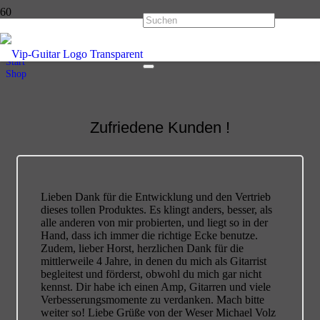
Shop
Start
Shop
Zufriedene Kunden !
Lieben Dank für die Entwicklung und den Vertrieb
dieses tollen Produktes. Es klingt anders, besser, als
alle anderen von mir probierten, und liegt so in der
Hand, dass ich immer die richtige Ecke benutze.
Zudem, lieber Horst, herzlichen Dank für die
mittlerweile 4 Jahre, in denen du mich als Gitarrist
begleitest und förderst, obwohl du mich gar nicht
kennst. Dir habe ich einen Amp, Gitarren und viele
Verbesserungsmomente zu verdanken. Mach bitte
weiter so! Liebe Grüße von der Weser Michael Volz