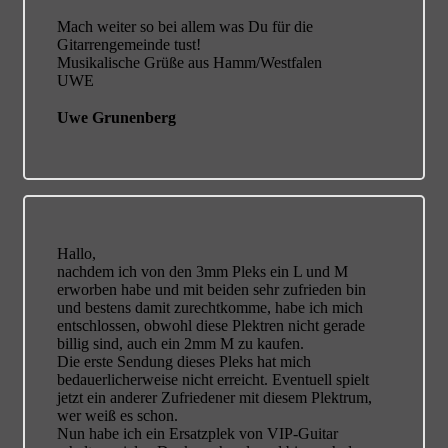
Mach weiter so bei allem was Du für die
Gitarrengemeinde tust!
Musikalische Grüße aus Hamm/Westfalen
UWE
Uwe Grunenberg
Hallo,
nachdem ich von den 3mm Pleks ein L und M
erworben habe und mit beiden sehr zufrieden bin
und bestens damit zurechtkomme, habe ich mich
entschlossen, obwohl diese Plektren nicht gerade
billig sind, auch ein 2mm M zu kaufen.
Die erste Sendung dieses Pleks hat mich
bedauerlicherweise nicht erreicht. Eventuell spielt
jetzt ein anderer Zufriedener mit diesem Plektrum,
wer weiß es schon.
Nun habe ich ein Ersatzplek von VIP-Guitar