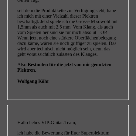
Guten Tag,
seit dem die Produktkette zur Verfügung steht, habe
ich mich mit einer Vielzahl dieser Plektren
beschäftigt. Jetzt spiele ich die Grösse M sowohl mit
1,5mm als auch mit 2,5 mm. Vom Klang, als auch
vom Spielen her sind sie für mich absolut TOP.
Wenn jetzt noch eine stärkere Oberflächenbelegung
dazu käme, wären sie noch griffiger zu spielen. Das
wird aber technisch nicht möglich sein, denn das
geht voraussichtlich zulasten des Klanges.
Also
Bestnoten für die jetzt von mir genutzten
Plektren.
Wolfgang Köhr
Hallo liebes VIP-Guitar-Team,
ich habe die Bewertung für Euer Superplektrum