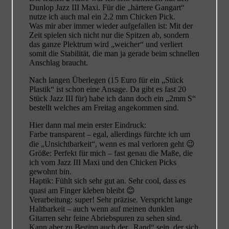
Dunlop Jazz III Maxi. Für die „härtere Gangart“
nutze ich auch mal ein 2.2 mm Chicken Pick.
Was mir aber immer wieder aufgefallen ist: Mit der
Zeit spielen sich nicht nur die Spitzen ab, sondern
das ganze Plektrum wird „weicher“ und verliert
somit die Stabilität, die man ja gerade beim schnellen
Anschlag braucht.
Nach langen Überlegen (15 Euro für ein „Stück
Plastik“ ist schon eine Ansage. Da gibt es fast 20
Stück Jazz III für) habe ich dann doch ein „2mm S“
bestellt welches am Freitag angekommen sind.
Hier dann mal mein erster Eindruck:
Farbe transparent – egal, allerdings fürchte ich um
die „Unsichtbarkeit“, wenn es mal verloren geht 😉
Größe: Perfekt für mich – fast genau die Maße, die
ich vom Jazz III Maxi und den Chicken Picks
gewohnt bin.
Haptik: Fühlt sich sehr gut an. Sehr cool, dass es
quasi am Finger kleben bleibt 😊
Verarbeitung: super! Sehr präzise. Verspricht lange
Haltbarkeit – auch wenn auf meinen dunklen
Gitarren sehr feine Abriebspuren zu sehen sind.
Kann aber zu Beginn auch der „Rand“ sein, der sich