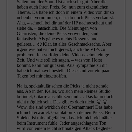
Saiten und der Sound ist auch sehr gut. Aber die
haben auch ihren Preis. So, nun zum eigentlichen
Thema. Da habe ich doch in einem Video von dir so
nebenbei vernommen, dass du noch Picks verkaufst.
Aha, – schnell bei dir auf der HP nachgeschaut und
siehe da, – tatsächlich. Die Meinungen von
Gitarristen, die deine Picks verwenden, sind
fantastisch. Als gäbe es nichts Besseres und
geileres… 🙂 Klar, ist alles Geschmacksache. Aber
irgendwie hat es mich gereizt, auch die VIPs zu
probieren. Ich verfolge deine Videos schon einige
Zeit. Und wie soll ich sagen, – was von Horst
kommt, kann nur gut sein. Aus Sympathie zu dir
habe ich mal zwei bestellt. Diese sind vor ein paar
Tagen bei mir eingetroffen.
Na ja, spektakulär sehen die Picks ja nicht gerade
aus. Ab in den Keller, wo sich mein kleines Studio
befindet, Gitarre anschließen und … Das kann doch
nicht möglich sein. Das gibt es doch nicht. 🙂 🙂
Wow, die sind wirklich der Oberhammer! Das habe
ich nicht erwartet. Gratulation zu deinen Picks. Beim
Spielen ist mir aufgefallen, dass ich mich viel näher
beim Instrument fühle. Jeder angeschlagene Ton
wird von einem leicht schmatzigen Attack begleitet