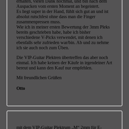
erhalten, vielen Dank nochmal, und bin nach dem
Auspacken vom ersten Moment an begeistert.
Es liegt super in der Hand, fühlt sich gut an und ist
absolut rutschfest ohne dass man die Finger
zusammenpressen muss.
Wie ich in meiner ersten Bewertung der 3mm Pleks
bereits geschrieben habe, habe ich bisher
verschiedene V-Picks verwendet, mit denen ich
ebenfalls sehr zufrieden war/bin. Ab und zu nehme
ich sie auch noch zum Üben.
Die VIP-Guitar Plektren übertreffen das aber noch
einmal. Ich habe keinen der Käufe in irgendeiner Art
bereut und kann den Kauf nur empfehlen.
Mit freundlichen Grüßen
Otto
mit dem VIP-Guitar Plektrum „M“ 2mm für E-