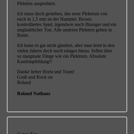
Plektren ausprobiert.
Ich muss doch gestehen, das neue Plektrum von
euch in 1,5 mm ist der Hammer. Besser,
kontrolliertes Spiel, irgendwie noch flüssiger und ein
unglaublicher Ton. Alle anderen Plektren gehen in
Rente.
Ich kann es gar nicht glauben, aber man lernt in den
vielen Jahren doch noch einiges hinzu. Selbst über
so marginale Dinge wie ein Plektrum. Absolute
Kaufempfehlung!!
Danke lieber Horst und Team!
Gruß und Rock on
Roland
Roland Nathaus