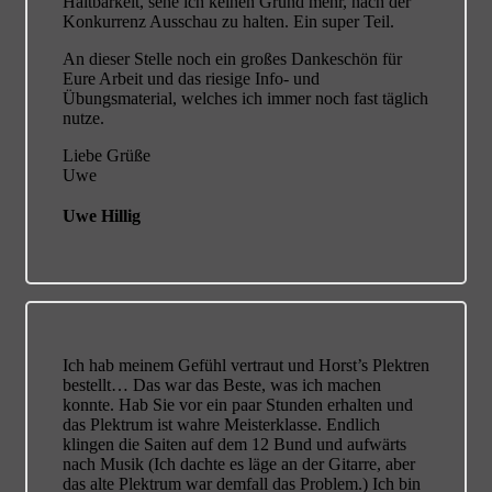
Haltbarkeit, sehe ich keinen Grund mehr, nach der
Konkurrenz Ausschau zu halten. Ein super Teil.
An dieser Stelle noch ein großes Dankeschön für
Eure Arbeit und das riesige Info- und
Übungsmaterial, welches ich immer noch fast täglich
nutze.
Liebe Grüße
Uwe
Uwe Hillig
Ich hab meinem Gefühl vertraut und Horst’s Plektren
bestellt…
Das war das Beste, was ich machen
konnte. Hab Sie vor ein paar Stunden erhalten und
das Plektrum ist wahre Meisterklasse. Endlich
klingen die Saiten auf dem 12 Bund und aufwärts
nach Musik (Ich dachte es läge an der Gitarre, aber
das alte Plektrum war demfall das Problem.) Ich bin