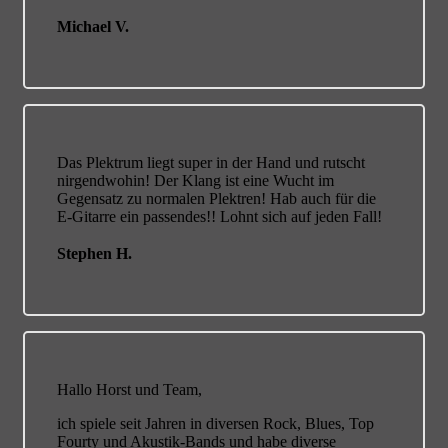
Michael V.
Das Plektrum liegt super in der Hand und rutscht
nirgendwohin! Der Klang ist eine Wucht im
Gegensatz zu normalen Plektren! Hab auch für die
E-Gitarre ein passendes!! Lohnt sich auf jeden Fall!
Stephen H.
Hallo Horst und Team,
ich spiele seit Jahren in diversen Rock, Blues, Top
Fourty und Akustik-Bands und habe diverse