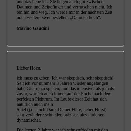
und das liebe ich. Sie liegen auch gut zwischen
Daumen und Zeigefinger und verrutschen nicht. Ich
bin hin und weg. Ich werde mir in der nächsten Zeit
noch weitere zwei bestellen. „Daumen hoch“.
Marino Gaudini
Lieber Horst,
ich muss zugeben: Ich war skeptisch, sehr skeptisch!
Seit ich vor nunmehr 8 Jahren wieder angefangen
habe Gitarre zu spielen, und das intensiver als jemals
zuvor, war ich auch immer auf der Suche nach dem
perfekten Plektrum. Im Laufe dieser Zeit hat sich
natürlich auch mein
Spiel (ja – auch Dank Deiner Hilfe, lieber Horst)
sehr verändert: schneller, präziser, akzentuierter,
dynamischer.
Die letzten 2 Jahre war ich sehr zufrieden mit den