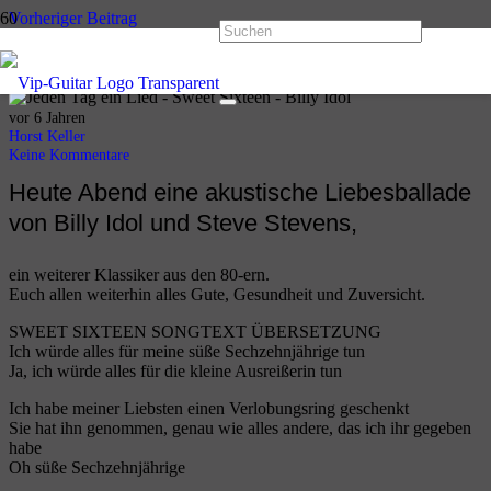
Vorheriger Beitrag
Jeden Tag ein Lied Nr. 13 – I’m on Fire von Bruce Springsteen
Nächster Beitrag
Jeden Tag ein Lied Tag 15 – Alright von Reamonn
vor 6 Jahren
Horst Keller
Keine Kommentare
Heute Abend eine akustische Liebesballade
von Billy Idol und Steve Stevens,
ein weiterer Klassiker aus den 80-ern.
Euch allen weiterhin alles Gute, Gesundheit und Zuversicht.
SWEET SIXTEEN SONGTEXT ÜBERSETZUNG
Ich würde alles für meine süße Sechzehnjährige tun
Ja, ich würde alles für die kleine Ausreißerin tun
Ich habe meiner Liebsten einen Verlobungsring geschenkt
Sie hat ihn genommen, genau wie alles andere, das ich ihr gegeben
habe
Oh süße Sechzehnjährige