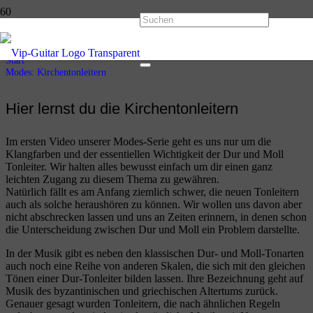
Modes: Kirchentonleitern
Start
Modes: Kirchentonleitern
Hier lernst du die Kirchentonleitern
Im ersten Video unserer Modes-Serie geht es uns nur um die
Klangfarben und der essentiellen Wichtigkeit der Dur und Moll
Tonleiter. Wir halten alles bewusst einfach um dir einen ganz
leichten Zugang zu diesem Thema zu gewähren.
Natürlich fällt es am Anfang ziemlich schwer, die neuen Tonleitern
auch als solche heraushören zu können. Wir wollen uns davon aber
nicht abschrecken lassen und uns an Zeiten erinnern, in denen schon
die Unterscheidung zwischen Dur und Moll ein Problem darstellte.
In der Musik gibt es neben den klassischen Dur- und Moll-Tonarten
auch noch eine Reihe von anderen Skalen, die sich mit den gleichen
Tönen einer Dur-Tonleiter bilden lassen. Ihre Bezeichnung geht auf
Musik des byzantinischen und griechischen Altertums zurück.
Genauer gesagt wurden Tonleitern, die nach ähnlichen Regeln