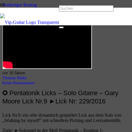
Vorheriger Beitrag
Pentatonik Licks – Solo Gitarre – Gary Moore Lick Nr.8
Nächster Beitrag
Pentatonik Licks – Solo Gitarre – Gary Moore Lick Nr.10
vor 10 Jahren
Thomas Häder
Keine Kommentare
✪ Pentatonik Licks – Solo Gitarre – Gary
Moore Lick Nr.9 ►Lick Nr: 229/2016
Lick Nr.9: ein sehr dynamisch gespielter Lick aus dem Solo von
„Walking by myself“ mit schnellem Picking und Leersaitentrills.
Ziele: ►Solospiel in der Moll Pentatonik – Position 1: