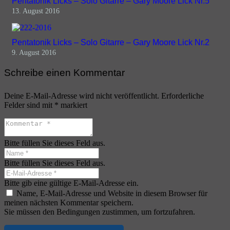
Pentatonik Licks – Solo Gitarre – Gary Moore Lick Nr.5
13. August 2016
Pentatonik Licks – Solo Gitarre – Gary Moore Lick Nr.2
9. August 2016
Schreibe einen Kommentar
Deine E-Mail-Adresse wird nicht veröffentlicht.
Erforderliche
Felder sind mit
*
markiert
Bitte füllen Sie dieses Feld aus.
Bitte füllen Sie dieses Feld aus.
Bitte gib eine gültige E-Mail-Adresse ein.
Name, E-Mail-Adresse und Website in diesem Browser für
meinen nächsten Kommentar speichern.
Sie müssen den Bedingungen zustimmen, um fortzufahren.