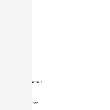
tzername
estätigung stimmt nicht überein
mindestens „sehr stark“ sein