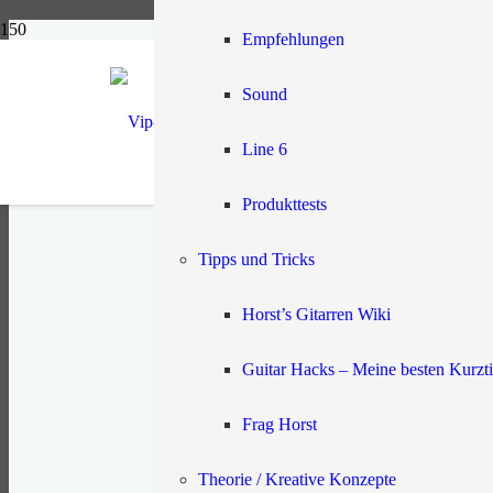
Unterstützer – BASIC
Empfehlungen
Start
Sound
Unterstützer – BASIC
Line 6
Produkttests
VIP-GUITAR PREMIUM-ME
Basic – d
Tipps und Tricks
Für den Wiedereinstieg
Horst’s Gitarren Wiki
der nicht nach drei Wo
Guitar Hacks – Meine besten Kurzt
8,50 € monatlich
12 Z
Du bekommst den vollständig
Frag Horst
dranzubleiben.
Theorie / Kreative Konzepte