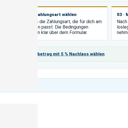
02 · Zahlungsart wählen
03 ·
Wähle die Zahlungsart, die für dich am
Nach 
Login
besten passt. Die Bedingungen
losle
stehen klar über dem Formular.
nehm
rab zahlen?
Jahresbetrag mit 5 % Nachlass wählen
.
 von 8,50€ / Monat
h