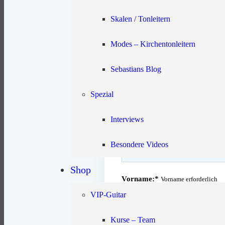
Skalen / Tonleitern
01 · Daten anlegen
Erstelle deinen Zugang mit den
Modes – Kirchentonleitern
Angaben, die du später für den 
nutzt.
Sebastians Blog
Spezial
Du möchtest den Jahresbetrag vo
Interviews
Besondere Videos
Bedingungen:
12 Zahlungen
Shop
Vorname:*
Vorname erforderlich
VIP-Guitar
Kurse – Team
Nachname:*
Nachname erforderlic