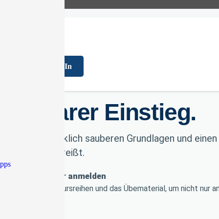
FAQ
Log In
MBER · BASIC
ein klarer Einstieg.
, die ersten wirklich sauberen Grundlagen und eine
chen wieder abreißt.
ipps
ahlungen
Sicher anmelden
en Einstieg, die Kursreihen und das Übematerial, um nicht nur 