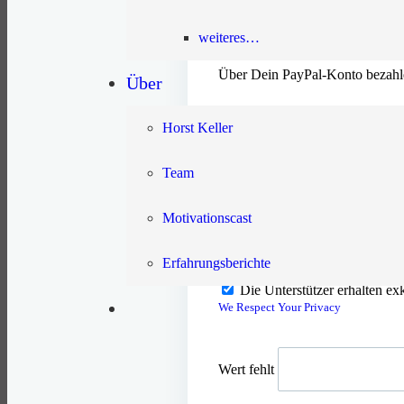
weiteres…
Paypal, Lastschrift, Kredi
Über Dein PayPal-Konto bezahl
Über
Horst Keller
Kreditkarte - Abwicklung 
Team
Mit Kreditkarte via Stripe bezah
Motivationscast
Ich habe die
Datenschutzerk
Erfahrungsberichte
Die Unterstützer erhalten ex
We Respect Your Privacy
Wert fehlt