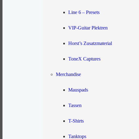
Line 6 – Presets
Benutzername:*
Ungültiger Benu
VIP-Guitar Plektren
Horst’s Zusatzmaterial
E-Mail:*
Ungültige E-Mail
ToneX Captures
Merchandise
Passwort:*
Ungültiges Kennwort
Mauspads
Passwortbestätigung:*
Passwortb
Tassen
T-Shirts
Passwortstärke
Das Passwort muss 
Tanktops