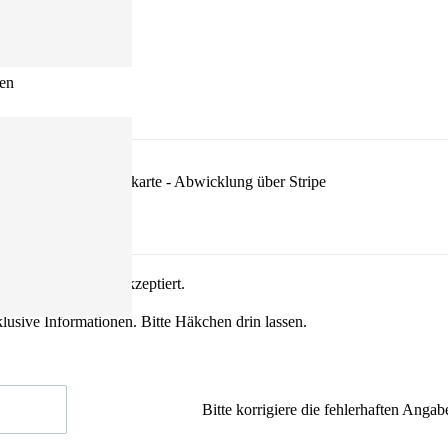
tkarte
en
über Stripe
len
lärung
gelesen und akzeptiert.
klusive Informationen. Bitte Häkchen drin lassen.
Bitte korrigiere die fehlerhaften Anga