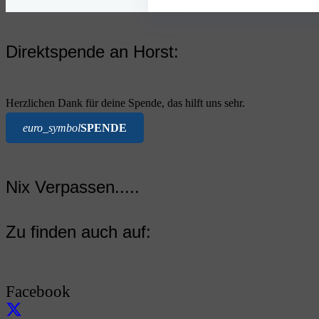
Direktspende an Horst:
Herzlichen Dank für deine Spende, das hilft uns sehr.
euro_symbol
SPENDE
Nix Verpassen.....
Zu finden auch auf:
Facebook