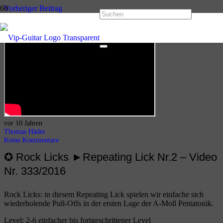
Vorheriger Beitrag
Rock Licks – Repeating Lick Nr.1
Nächster Beitrag
Rock Licks – Repeating Lick Nr.3
vor 10 Jahren
Thomas Häder
Keine Kommentare
✪ Rock Licks ►Repeating Lick Nr.2 – Video
Nr. 333/2016
Rock Licks: in diesem Repeating Lick spielen wir einfache sich
wiederholende Pull-Offs in der ersten Lage der A-Moll Pentatonik.
Level: 2-6 einfacher bis fortgeschrittener Level