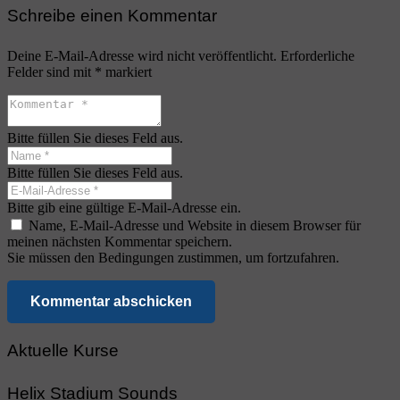
Schreibe einen Kommentar
Deine E-Mail-Adresse wird nicht veröffentlicht.
Erforderliche
Felder sind mit
*
markiert
Bitte füllen Sie dieses Feld aus.
Bitte füllen Sie dieses Feld aus.
Bitte gib eine gültige E-Mail-Adresse ein.
Name, E-Mail-Adresse und Website in diesem Browser für
meinen nächsten Kommentar speichern.
Sie müssen den Bedingungen zustimmen, um fortzufahren.
Kommentar abschicken
Aktuelle Kurse
Helix Stadium Sounds