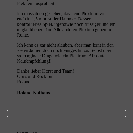
Plektren ausprobiert.
Ich muss doch gestehen, das neue Plektrum von
euch in 1,5 mm ist der Hammer. Besser,
kontrolliertes Spiel, irgendwie noch flüssiger und ein
unglaublicher Ton. Alle anderen Plektren gehen in
Rente.
Ich kann es gar nicht glauben, aber man lernt in den
vielen Jahren doch noch einiges hinzu. Selbst über
so marginale Dinge wie ein Plektrum. Absolute
Kaufempfehlung!!
Danke lieber Horst und Team!
Gruß und Rock on
Roland
Roland Nathaus