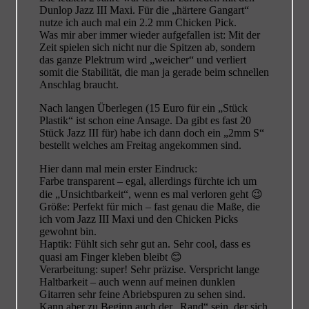
Dunlop Jazz III Maxi. Für die „härtere Gangart“
nutze ich auch mal ein 2.2 mm Chicken Pick.
Was mir aber immer wieder aufgefallen ist: Mit der
Zeit spielen sich nicht nur die Spitzen ab, sondern
das ganze Plektrum wird „weicher“ und verliert
somit die Stabilität, die man ja gerade beim schnellen
Anschlag braucht.
Nach langen Überlegen (15 Euro für ein „Stück
Plastik“ ist schon eine Ansage. Da gibt es fast 20
Stück Jazz III für) habe ich dann doch ein „2mm S“
bestellt welches am Freitag angekommen sind.
Hier dann mal mein erster Eindruck:
Farbe transparent – egal, allerdings fürchte ich um
die „Unsichtbarkeit“, wenn es mal verloren geht 😉
Größe: Perfekt für mich – fast genau die Maße, die
ich vom Jazz III Maxi und den Chicken Picks
gewohnt bin.
Haptik: Fühlt sich sehr gut an. Sehr cool, dass es
quasi am Finger kleben bleibt 😊
Verarbeitung: super! Sehr präzise. Verspricht lange
Haltbarkeit – auch wenn auf meinen dunklen
Gitarren sehr feine Abriebspuren zu sehen sind.
Kann aber zu Beginn auch der „Rand“ sein, der sich