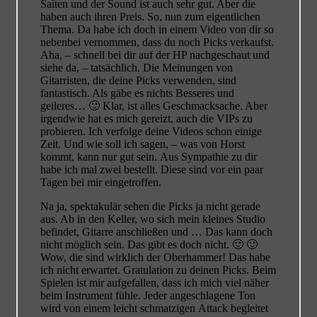
Saiten und der Sound ist auch sehr gut. Aber die
haben auch ihren Preis. So, nun zum eigentlichen
Thema. Da habe ich doch in einem Video von dir so
nebenbei vernommen, dass du noch Picks verkaufst.
Aha, – schnell bei dir auf der HP nachgeschaut und
siehe da, – tatsächlich. Die Meinungen von
Gitarristen, die deine Picks verwenden, sind
fantastisch. Als gäbe es nichts Besseres und
geileres… 🙂 Klar, ist alles Geschmacksache. Aber
irgendwie hat es mich gereizt, auch die VIPs zu
probieren. Ich verfolge deine Videos schon einige
Zeit. Und wie soll ich sagen, – was von Horst
kommt, kann nur gut sein. Aus Sympathie zu dir
habe ich mal zwei bestellt. Diese sind vor ein paar
Tagen bei mir eingetroffen.
Na ja, spektakulär sehen die Picks ja nicht gerade
aus. Ab in den Keller, wo sich mein kleines Studio
befindet, Gitarre anschließen und … Das kann doch
nicht möglich sein. Das gibt es doch nicht. 🙂 🙂
Wow, die sind wirklich der Oberhammer! Das habe
ich nicht erwartet. Gratulation zu deinen Picks. Beim
Spielen ist mir aufgefallen, dass ich mich viel näher
beim Instrument fühle. Jeder angeschlagene Ton
wird von einem leicht schmatzigen Attack begleitet