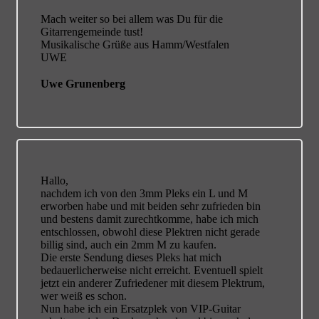
Mach weiter so bei allem was Du für die
Gitarrengemeinde tust!
Musikalische Grüße aus Hamm/Westfalen
UWE
Uwe Grunenberg
Hallo,
nachdem ich von den 3mm Pleks ein L und M
erworben habe und mit beiden sehr zufrieden bin
und bestens damit zurechtkomme, habe ich mich
entschlossen, obwohl diese Plektren nicht gerade
billig sind, auch ein 2mm M zu kaufen.
Die erste Sendung dieses Pleks hat mich
bedauerlicherweise nicht erreicht. Eventuell spielt
jetzt ein anderer Zufriedener mit diesem Plektrum,
wer weiß es schon.
Nun habe ich ein Ersatzplek von VIP-Guitar