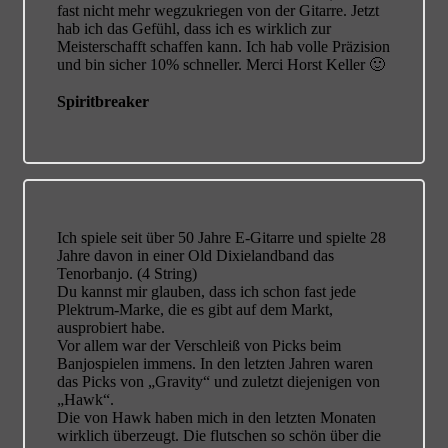
fast nicht mehr wegzukriegen von der Gitarre. Jetzt
hab ich das Gefühl, dass ich es wirklich zur
Meisterschafft schaffen kann. Ich hab volle Präzision
und bin sicher 10% schneller. Merci Horst Keller 🙂
Spiritbreaker
Ich spiele seit über 50 Jahre E-Gitarre und spielte 28
Jahre davon in einer Old Dixielandband das
Tenorbanjo. (4 String)
Du kannst mir glauben, dass ich schon fast jede
Plektrum-Marke, die es gibt auf dem Markt,
ausprobiert habe.
Vor allem war der Verschleiß von Picks beim
Banjospielen immens. In den letzten Jahren waren
das Picks von „Gravity“ und zuletzt diejenigen von
„Hawk“.
Die von Hawk haben mich in den letzten Monaten
wirklich überzeugt. Die flutschen so schön über die