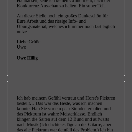
Haltbarkeit, sehe ich keinen Grund mehr, nach der
Konkurrenz Ausschau zu halten. Ein super Teil.
An dieser Stelle noch ein großes Dankeschön für
Eure Arbeit und das riesige Info- und
Übungsmaterial, welches ich immer noch fast täglich
nutze.
Liebe Grüße
Uwe
Uwe Hillig
Ich hab meinem Gefühl vertraut und Horst’s Plektren
bestellt…
Das war das Beste, was ich machen
konnte. Hab Sie vor ein paar Stunden erhalten und
das Plektrum ist wahre Meisterklasse. Endlich
klingen die Saiten auf dem 12 Bund und aufwärts
nach Musik (Ich dachte es läge an der Gitarre, aber
das alte Plektrum war demfall das Problem.) Ich bin