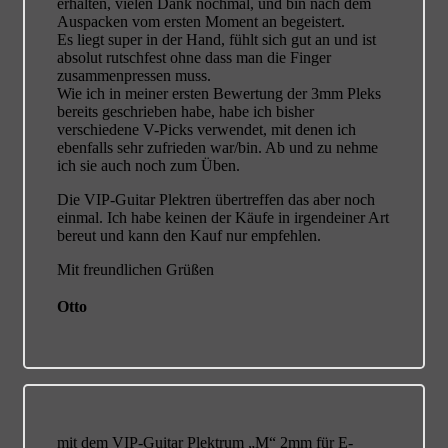
erhalten, vielen Dank nochmal, und bin nach dem
Auspacken vom ersten Moment an begeistert.
Es liegt super in der Hand, fühlt sich gut an und ist
absolut rutschfest ohne dass man die Finger
zusammenpressen muss.
Wie ich in meiner ersten Bewertung der 3mm Pleks
bereits geschrieben habe, habe ich bisher
verschiedene V-Picks verwendet, mit denen ich
ebenfalls sehr zufrieden war/bin. Ab und zu nehme
ich sie auch noch zum Üben.
Die VIP-Guitar Plektren übertreffen das aber noch
einmal. Ich habe keinen der Käufe in irgendeiner Art
bereut und kann den Kauf nur empfehlen.
Mit freundlichen Grüßen
Otto
mit dem VIP-Guitar Plektrum „M“ 2mm für E-