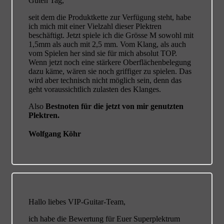
Guten Tag,
seit dem die Produktkette zur Verfügung steht, habe
ich mich mit einer Vielzahl dieser Plektren
beschäftigt. Jetzt spiele ich die Grösse M sowohl mit
1,5mm als auch mit 2,5 mm. Vom Klang, als auch
vom Spielen her sind sie für mich absolut TOP.
Wenn jetzt noch eine stärkere Oberflächenbelegung
dazu käme, wären sie noch griffiger zu spielen. Das
wird aber technisch nicht möglich sein, denn das
geht voraussichtlich zulasten des Klanges.
Also
Bestnoten für die jetzt von mir genutzten
Plektren.
Wolfgang Köhr
Hallo liebes VIP-Guitar-Team,
ich habe die Bewertung für Euer Superplektrum