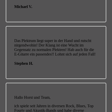
Michael V.
Das Plektrum liegt super in der Hand und rutscht
nirgendwohin! Der Klang ist eine Wucht im
Gegensatz zu normalen Plektren! Hab auch für die
E-Gitarre ein passendes!! Lohnt sich auf jeden Fall!
Stephen H.
Hallo Horst und Team,
ich spiele seit Jahren in diversen Rock, Blues, Top
Fourty und Akustik-Bands und habe diverse