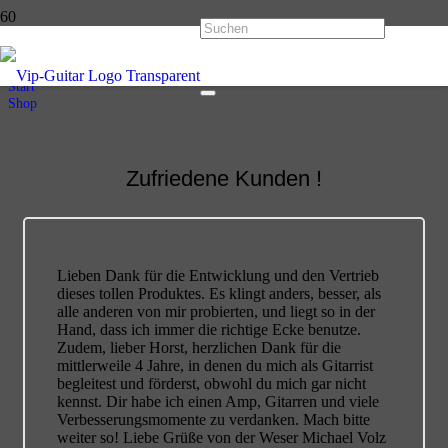
Shop
Start
Shop
Zufriedene Kunden !
Lieben Dank für die Entwicklung und den Vertrieb
dieses tollen Produktes. Es klingt anders, besser, als
alle anderen von mir probierten, und liegt so in der
Hand, dass ich immer die richtige Ecke benutze.
Zudem, lieber Horst, herzlichen Dank für die
mittlerweile 4 Jahre, in denen du mich als Gitarrist
begleitest und förderst, obwohl du mich gar nicht
kennst. Dir habe ich einen Amp, Gitarren und viele
Verbesserungsmomente zu verdanken. Mach bitte
weiter so! Liebe Grüße von der Weser Michael Volz