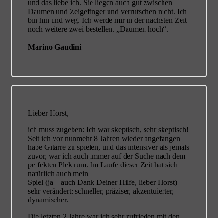
und das liebe ich. Sie liegen auch gut zwischen
Daumen und Zeigefinger und verrutschen nicht. Ich
bin hin und weg. Ich werde mir in der nächsten Zeit
noch weitere zwei bestellen. „Daumen hoch“.
Marino Gaudini
Lieber Horst,
ich muss zugeben: Ich war skeptisch, sehr skeptisch!
Seit ich vor nunmehr 8 Jahren wieder angefangen
habe Gitarre zu spielen, und das intensiver als jemals
zuvor, war ich auch immer auf der Suche nach dem
perfekten Plektrum. Im Laufe dieser Zeit hat sich
natürlich auch mein
Spiel (ja – auch Dank Deiner Hilfe, lieber Horst)
sehr verändert: schneller, präziser, akzentuierter,
dynamischer.
Die letzten 2 Jahre war ich sehr zufrieden mit den