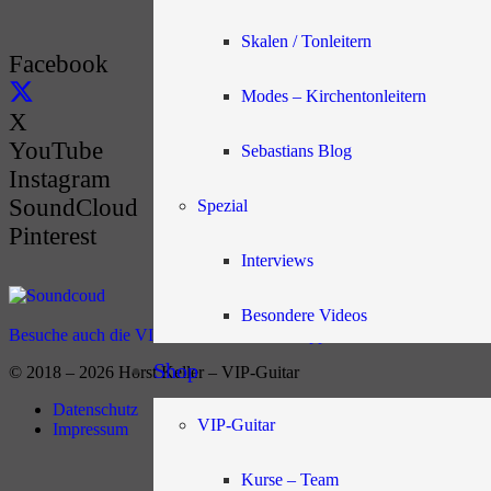
Skalen / Tonleitern
Facebook
Modes – Kirchentonleitern
X
YouTube
Sebastians Blog
Instagram
SoundCloud
Spezial
Pinterest
Interviews
Besondere Videos
Besuche auch die VIP-Guitar-Students Gruppe
Shop
© 2018 – 2026 Horst Keller – VIP-Guitar
Datenschutz
VIP-Guitar
Impressum
Kurse – Team