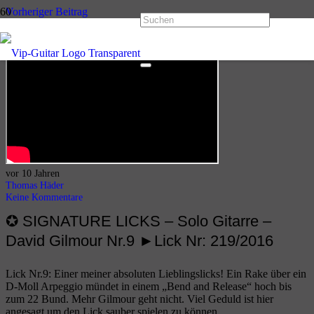
Vorheriger Beitrag
SIGNATURE LICKS – Solo Gitarre – David Gilmour Lick Nr.8
Nächster Beitrag
SIGNATURE LICKS – Solo Gitarre – David Gilmour Lick Nr.10
vor 10 Jahren
Thomas Häder
Keine Kommentare
✪ SIGNATURE LICKS – Solo Gitarre –
David Gilmour Nr.9 ►Lick Nr: 219/2016
Lick Nr.9: Einer meiner absoluten Lieblingslicks! Ein Rake über ein
D-Moll Arpeggio mündet in einem „Bend and Release“ hoch bis
zum 22 Bund. Mehr Gilmour geht nicht. Viel Geduld ist hier
angesagt um den Lick sauber spielen zu können.