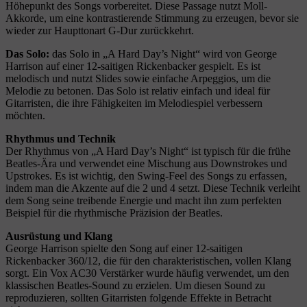
Höhepunkt des Songs vorbereitet. Diese Passage nutzt Moll-
Akkorde, um eine kontrastierende Stimmung zu erzeugen, bevor sie
wieder zur Haupttonart G-Dur zurückkehrt.
Das Solo:
das Solo in „A Hard Day’s Night“ wird von George
Harrison auf einer 12-saitigen Rickenbacker gespielt. Es ist
melodisch und nutzt Slides sowie einfache Arpeggios, um die
Melodie zu betonen. Das Solo ist relativ einfach und ideal für
Gitarristen, die ihre Fähigkeiten im Melodiespiel verbessern
möchten.
Rhythmus und Technik
Der Rhythmus von „A Hard Day’s Night“ ist typisch für die frühe
Beatles-Ära und verwendet eine Mischung aus Downstrokes und
Upstrokes. Es ist wichtig, den Swing-Feel des Songs zu erfassen,
indem man die Akzente auf die 2 und 4 setzt. Diese Technik verleiht
dem Song seine treibende Energie und macht ihn zum perfekten
Beispiel für die rhythmische Präzision der Beatles.
Ausrüstung und Klang
George Harrison spielte den Song auf einer 12-saitigen
Rickenbacker 360/12, die für den charakteristischen, vollen Klang
sorgt. Ein Vox AC30 Verstärker wurde häufig verwendet, um den
klassischen Beatles-Sound zu erzielen. Um diesen Sound zu
reproduzieren, sollten Gitarristen folgende Effekte in Betracht