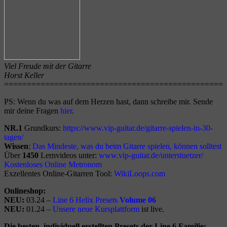
Viel Freude mit der Gitarre
Horst Keller
================================================
PS: Wenn du was auf dem Herzen hast, dann schreibe mir. Sende
mir deine Fragen
hier
.
NR.1
Grundkurs:
https://www.vip-guitar.de/gitarre-spielen-in-30-
tagen/
Wissen
:
Das Mindeste, was du beim Gitarre spielen, können solltest
Über
1450
Lernvideos unter:
www.vip-guitar.de/unterstuetzer/
Kostenloses Online Metronom
Exzellentes Online-Gitarren Tool:
WikiLoops.com
Onlineshop:
NEU:
03.24 –
Line 6 Helix Presets
Volume 06
NEU:
01.24 –
Unsere neue Kursplattform
ist live.
Die besten, individuell erstellten Presets der Line 6 Familie: