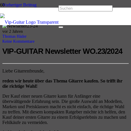
Vorheriger Beitrag
VIP-GUITAR Newsletter WO.22/2024
Nächster Beitrag
VIP-GUITAR Newsletter WO.24/2024
vor 2 Jahren
Thomas Häder
Keine Kommentare
VIP-GUITAR Newsletter
WO.23/2024
Liebe Gitarrenfreunde,
reden wir heute über das Thema Gitarre kaufen. So trifft ihr
die richtige Wahl!
Der Kauf einer neuen Gitarre kann für Anfänger eine
überwältigende Erfahrung sein. Die große Auswahl an Modellen,
Marken und Preisklassen macht es nicht einfach, die richtige Wahl
zu treffen. Mit diesem kompakten Ratgeber möchte ich helfen, den
Kauf deiner ersten Gitarre zu einem Erfolgserlebnis zu machen und
Fehlkäufe zu vermeiden.