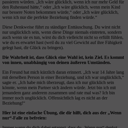
passieren würden. „Ich wäre glücklich, wenn ich nur mehr Geld für
den Ruhestand hätte,“ oder „Ich wäre glücklich, wenn mein Kind
nur bessere Noten bekommen würde,“ oder „Ich wäre glücklich,
wenn ich nur die perfekte Beziehung finden würde.“
Diese Denkweise führt zu ständiger Enttäuschung. Du wirst nicht
nur unglücklich sein, wenn diese Dinge niemals eintreten, sondern
auch wenn sie es tun, wirst du dich vielleicht nicht so erfüllt fühlen,
wie du es erwartet hast (weil du zu viel Gewicht auf ihre Fähigkeit
gelegt hast, dir Glück zu bringen).
Die Wahrheit ist, dass Glück eine Wahl ist, kein Ziel. Es kommt
von innen, unabhängig von deinen äußeren Umständen.
Ein Freund hat mich kürzlich daran erinnert. „Ich war 14 Jahre lang
mit derselben Person in einer Beziehung, und ich war unglücklich,“
sagte er. „Ich habe mich überzeugt, dass ich nur glücklich sein
könnte, wenn mein Partner sich ändern würde. Jetzt bin ich mit
jemandem ganz anderem zusammen und rate mal was? Ich bin
immer noch unglücklich. Offensichtlich lag es nicht an der
Beziehung!“
Hier ist eine einfache Übung, die dir hilft, dich aus der „Wenn
nur“-Falle zu befreien:
Immer wenn du dich dabei ertappst, dass du „Wenn nur“ denkst,