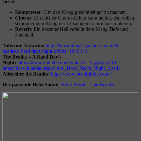
ziehen:
Kompressor:
Um den Klang gleichmäßiger zu machen.
Chorus:
Ein leichter Chorus-Effekt kann helfen, den vollen,
schimmernden Klang der 12-saitigen Gitarre zu simulieren.
Reverb:
Ein dezenter Hall verleiht dem Klang Tiefe und
Nachhall.
Tabs und Akkorde:
https://tabs.ultimate-guitar.com/tab/the-
beatles/a-hard-days-night-official-1946313
The Beatles – A Hard Day’s
Night:
https://www.youtube.com/watch?v=Yjyj8qnqkYI
https://de.wikipedia.org/wiki/A_Hard_Day’s_Night_(Lied)
Alles über die Beatles:
https://www.beatlesbible.com/
Der passende Helix Sound
:
Helix Preset – The Beatles