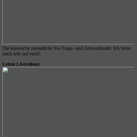
Die klassische monatliche live Frage- und Antwortrunde. Ich freue
mich sehr auf euch!
Letzte Livevideos: