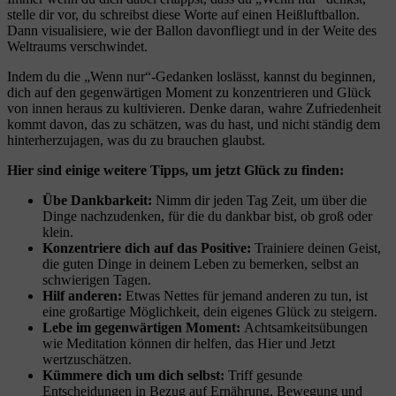
stelle dir vor, du schreibst diese Worte auf einen Heißluftballon.
Dann visualisiere, wie der Ballon davonfliegt und in der Weite des
Weltraums verschwindet.
Indem du die „Wenn nur“-Gedanken loslässt, kannst du beginnen,
dich auf den gegenwärtigen Moment zu konzentrieren und Glück
von innen heraus zu kultivieren. Denke daran, wahre Zufriedenheit
kommt davon, das zu schätzen, was du hast, und nicht ständig dem
hinterherzujagen, was du zu brauchen glaubst.
Hier sind einige weitere Tipps, um jetzt Glück zu finden:
Übe Dankbarkeit:
Nimm dir jeden Tag Zeit, um über die
Dinge nachzudenken, für die du dankbar bist, ob groß oder
klein.
Konzentriere dich auf das Positive:
Trainiere deinen Geist,
die guten Dinge in deinem Leben zu bemerken, selbst an
schwierigen Tagen.
Hilf anderen:
Etwas Nettes für jemand anderen zu tun, ist
eine großartige Möglichkeit, dein eigenes Glück zu steigern.
Lebe im gegenwärtigen Moment:
Achtsamkeitsübungen
wie Meditation können dir helfen, das Hier und Jetzt
wertzuschätzen.
Kümmere dich um dich selbst:
Triff gesunde
Entscheidungen in Bezug auf Ernährung, Bewegung und