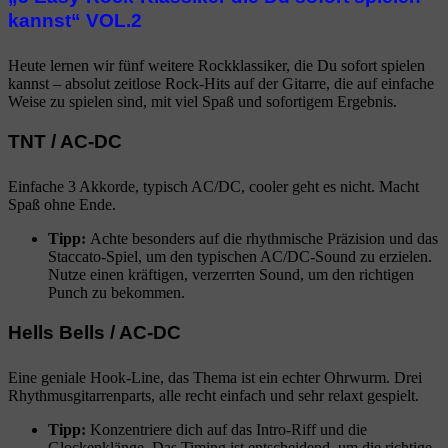
kannst“ VOL.2
Heute lernen wir fünf weitere Rockklassiker, die Du sofort spielen
kannst – absolut zeitlose Rock-Hits auf der Gitarre, die auf einfache
Weise zu spielen sind, mit viel Spaß und sofortigem Ergebnis.
TNT / AC-DC
Einfache 3 Akkorde, typisch AC/DC, cooler geht es nicht. Macht
Spaß ohne Ende.
Tipp:
Achte besonders auf die rhythmische Präzision und das
Staccato-Spiel, um den typischen AC/DC-Sound zu erzielen.
Nutze einen kräftigen, verzerrten Sound, um den richtigen
Punch zu bekommen.
Hells Bells / AC-DC
Eine geniale Hook-Line, das Thema ist ein echter Ohrwurm. Drei
Rhythmusgitarrenparts, alle recht einfach und sehr relaxt gespielt.
Tipp:
Konzentriere dich auf das Intro-Riff und die
Glockenklänge. Das Timing ist entscheidend, um die richtige