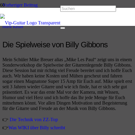
Vorheriger Beitrag
Die Spielweise von Robben Ford – mit Sebastian Minet
vor 4 Jahren
Horst Keller
Die Spielweise von Billy Gibbons
Mein Schüler Mike Breuer alias „Mike Les Paul“ zeigt uns in einem
Sonderworkshop die Spielweise der Gitarrenlegende Billy Gibbons.
Diese Session hat mir richtig viel Freude bereitet und ich hoffe Euch
auch. Wir haben keine Kosten und Mühen gescheut und fahren
sogar einen Magnatone Super 15 Amp für Euch auf. Mike spielt erst
seit 3 Jahren wieder Gitarre und wie ich finde, hat er sich sehr gut
präsentiert. Es war das erste Mal vor der Kamera, mit Wissen,
Humor und viel Herz und ich hoffe das Ihr jede Menge für Euch
mitnehmen könnt. Vor allen Dingen Motivation und Begeisterung
für die Gitarre und Freude an der Musik von Billy Gibbons.
👉
Die Technik von ZZ-Top
👉
Was WIKI über Billy schreibt