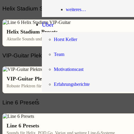
Helix Stadium Sounds
weiteres…
Über
Helix Stadium Presets
Aktuelle Sounds und Praxis-Impulse für Line 6 Helix Stadium.
Horst Keller
Team
VIP-Guitar Plektren
Motivationscast
VIP-Guitar Plektren
Erfahrungsberichte
Robuste Plektren für präzisen Anschlag und kontrollierte Dynamik.
Line 6 Presets
Line 6 Presets
Sounds für Helix, POD Go, Variax und weitere Line-6-Systeme.