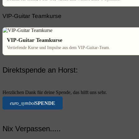
VIP-Guitar Teamkurse
VIP-Guitar Teamkurse
Vertiefende Kurse und Impulse aus dem VIP-Guitar-Team.
Direktspende an Horst:
Herzlichen Dank für deine Spende, das hilft uns sehr.
euro_symbol
SPENDE
Nix Verpassen.....