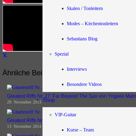
Skalen / Tonleitern
Modes – Kirchentonleitern
Sebastians Blog
Spezial
Interviews
Ähnliche Beiträge
Besondere Videos
Greatest Riffs Nr. 27: Far Beyond The Sun von Yngwie Mal
Shop
29. November 2013
VIP-Guitar
Greatest Riffs Nr. 32: Since You Been Gone – Rainbow
13. November 2014
Kurse – Team