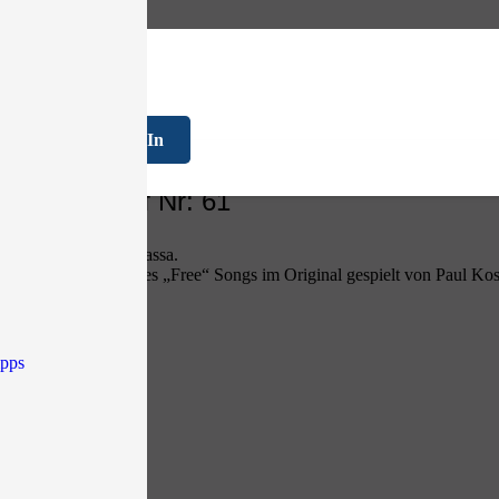
FAQ
Log In
eaker“ – Riff Nr: 61
aker“ von Joe Bonamassa.
d ist ein Cover eines „Free“ Songs im Original gespielt von Paul Ko
ipps