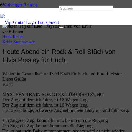
Vorheriger Beitrag
Jeden Tag ein Lied Tag 15 – Alright von Reamonn
Nächster Beitrag
Jeden Tag ein Lied Tag 17 – Ain’t no sunshine von Bill Withers
vor 6 Jahren
Horst Keller
Keine Kommentare
Heute Abend ein Rock & Roll Stück von
Elvis Presley für Euch.
Weiterhin Gesundheit und viel Kraft für Euch und Eure Liebsten.
Liebe Grüße
Horst
MYSTERY TRAIN SONGTEXT ÜBERSETZUNG
Der Zug auf dem ich fahre, ist 16 Wagen lang.
Der Zug auf dem ich fahre, ist 16 Wagen lang.
Tja, dieser lange, schwarze Zug nahm mein Baby mit und fuhr weg.
Ein Zug, ein Zug, kommt herum, herum um die Biegung
Ein Zug, ein Zug kommt herum um die Biegung
Tja, er hat mein Baby mitgenommen, aber er wird es nicht wieder