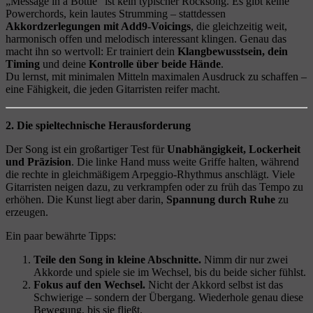
„Message in a Bottle“ ist kein typischer Rocksong. Es gibt keine
Powerchords, kein lautes Strumming – stattdessen
Akkordzerlegungen mit Add9-Voicings
, die gleichzeitig weit,
harmonisch offen und melodisch interessant klingen. Genau das
macht ihn so wertvoll: Er trainiert dein
Klangbewusstsein, dein
Timing
und deine
Kontrolle über beide Hände
.
Du lernst, mit minimalen Mitteln maximalen Ausdruck zu schaffen –
eine Fähigkeit, die jeden Gitarristen reifer macht.
2. Die spieltechnische Herausforderung
Der Song ist ein großartiger Test für
Unabhängigkeit, Lockerheit
und Präzision
. Die linke Hand muss weite Griffe halten, während
die rechte in gleichmäßigem Arpeggio-Rhythmus anschlägt. Viele
Gitarristen neigen dazu, zu verkrampfen oder zu früh das Tempo zu
erhöhen. Die Kunst liegt aber darin,
Spannung durch Ruhe
zu
erzeugen.
Ein paar bewährte Tipps:
Teile den Song in kleine Abschnitte.
Nimm dir nur zwei
Akkorde und spiele sie im Wechsel, bis du beide sicher fühlst.
Fokus auf den Wechsel.
Nicht der Akkord selbst ist das
Schwierige – sondern der Übergang. Wiederhole genau diese
Bewegung, bis sie fließt.