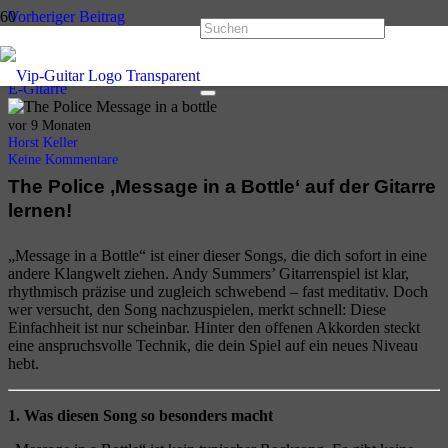
Vorheriger Beitrag
Livin‘ On A Prayer – Bon Jovi
Nächster Beitrag
Skandal im Sperrbezirk – Spider Murphy Gang | Gitarrentutorial für
E-Gitarre
vor 9 Monaten
Horst Keller
Keine Kommentare
The Police ‚Message in a Bottle‘ auf der Gitarre
lernen!
„Message in a Bottle“ ist einer dieser Songs, die dich sofort in eine
andere Klangwelt ziehen. Andy Summers’ Gitarrenspiel ist klar,
rhythmisch präzise und zugleich schwebend – fast meditativ. Doch
wer versucht, den Song nachzuspielen, merkt schnell: Diese
Einfachheit ist nur scheinbar. Hinter den offenen Akkorden steckt
eine anspruchsvolle Technik, die dein Spiel auf ein neues Niveau
hebt.
1. Was diesen Song so besonders macht