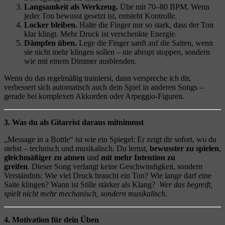
Langsamkeit als Werkzeug.
Übe mit 70–80 BPM. Wenn
jeder Ton bewusst gesetzt ist, entsteht Kontrolle.
Locker bleiben.
Halte die Finger nur so stark, dass der Ton
klar klingt. Mehr Druck ist verschenkte Energie.
Dämpfen üben.
Lege die Finger sanft auf die Saiten, wenn
sie nicht mehr klingen sollen – nie abrupt stoppen, sondern
wie mit einem Dimmer ausblenden.
Wenn du das regelmäßig trainierst, dann verspreche ich dir,
verbessert sich automatisch auch dein Spiel in anderen Songs –
gerade bei komplexen Akkorden oder Arpeggio-Figuren.
3. Was du als Gitarrist daraus mitnimmst
„Message in a Bottle“ ist wie ein Spiegel: Er zeigt dir sofort, wo du
stehst – technisch und musikalisch. Du lernst,
bewusster zu spielen
,
gleichmäßiger zu atmen
und
mit mehr Intention zu
greifen
. Dieser Song verlangt keine Geschwindigkeit, sondern
Verständnis: Wie viel Druck braucht ein Ton? Wie lange darf eine
Saite klingen? Wann ist Stille stärker als Klang?
Wer das begreift,
spielt nicht mehr mechanisch, sondern musikalisch.
4. Motivation für dein Üben