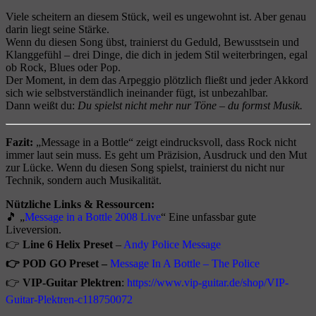
Viele scheitern an diesem Stück, weil es ungewohnt ist. Aber genau
darin liegt seine Stärke.
Wenn du diesen Song übst, trainierst du Geduld, Bewusstsein und
Klanggefühl – drei Dinge, die dich in jedem Stil weiterbringen, egal
ob Rock, Blues oder Pop.
Der Moment, in dem das Arpeggio plötzlich fließt und jeder Akkord
sich wie selbstverständlich ineinander fügt, ist unbezahlbar.
Dann weißt du:
Du spielst nicht mehr nur Töne – du formst Musik.
Fazit:
„Message in a Bottle“ zeigt eindrucksvoll, dass Rock nicht
immer laut sein muss. Es geht um Präzision, Ausdruck und den Mut
zur Lücke. Wenn du diesen Song spielst, trainierst du nicht nur
Technik, sondern auch Musikalität.
Nützliche Links & Ressourcen:
🎵 „
Message in a Bottle 2008 Live
“ Eine unfassbar gute
Liveversion.
👉
Line 6 Helix Preset
–
Andy Police Message
👉 POD GO Preset –
Message In A Bottle – The Police
👉
VIP-Guitar Plektren
:
https://www.vip-guitar.de/shop/VIP-
Guitar-Plektren-c118750072