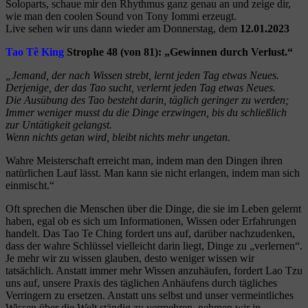
Soloparts, schaue mir den Rhythmus ganz genau an und zeige dir,
wie man den coolen Sound von Tony Iommi erzeugt.
Live sehen wir uns dann wieder am Donnerstag, dem
12.01.2023
Tao Tê King
Strophe 48 (von 81): „Gewinnen durch Verlust.“
„Jemand, der nach Wissen strebt, lernt jeden Tag etwas Neues.
Derjenige, der das Tao sucht, verlernt jeden Tag etwas Neues.
Die Ausübung des Tao besteht darin, täglich geringer zu werden;
Immer weniger musst du die Dinge erzwingen, bis du schließlich
zur Untätigkeit gelangst.
Wenn nichts getan wird, bleibt nichts mehr ungetan.
Wahre Meisterschaft erreicht man, indem man den Dingen ihren
natürlichen Lauf lässt. Man kann sie nicht erlangen, indem man sich
einmischt.“
Oft sprechen die Menschen über die Dinge, die sie im Leben gelernt
haben, egal ob es sich um Informationen, Wissen oder Erfahrungen
handelt. Das Tao Te Ching fordert uns auf, darüber nachzudenken,
dass der wahre Schlüssel vielleicht darin liegt, Dinge zu „verlernen“.
Je mehr wir zu wissen glauben, desto weniger wissen wir
tatsächlich. Anstatt immer mehr Wissen anzuhäufen, fordert Lao Tzu
uns auf, unsere Praxis des täglichen Anhäufens durch tägliches
Verringern zu ersetzen. Anstatt uns selbst und unser vermeintliches
Wissen über die Welt ständig zu vermehren, nehmen wir in