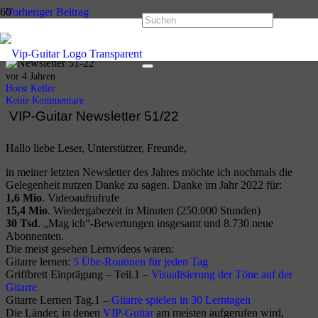
Vorheriger Beitrag
VIP-Guitar Newsletter 50/2022
Nächster Beitrag
VIP-Guitar Newsletter 03/2023
vor 4 Jahren
Horst Keller
Keine Kommentare
VIP-Guitar Newsletter 51/22
Hallo liebe Leser, Unterstützer, Freunde,
in meiner letzten Newsletter des Jahres möchte ich nochmals die
Gelegenheit nutzen Danke zu sagen. Danke im Jahr 2022 für:
1,6 Mio
. Videoaufrufrufe
15,4 Mio
. Wiedergabezeit in Minuten (250.000 Stunden)
30 Tsd
. „Mag ich“-Bewertungen insgesamt und 8.730 neue
Abonnenten.
Die meist gesehen Lernvideos waren:
Gitarre lernen:
5 Übe-Routinen für jeden Tag
Griffbrett Einprägung – Teil.1 –
Visualisierung der Töne auf der
Gitarre
Gitarre Lernen Tag.1 –
Gitarre spielen in 30 Lerntagen
Die Länder, in denen
V
IP-Guitar
am meisten aufgerufen wird,