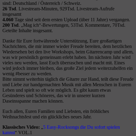
sind: Deutschland / Österreich / Schweiz.
26 Tsd
. Livestream-Minuten, 929Tsd. Livestream-Aufrufe
insgesamt
4.060
Tage sind seit dem ersten Upload (über 11 Jahre) vergangen.
200 Tsd
. „Mag ich“-Bewertungen, 53Tsd. Kommentare, 70Tsd.
Geteilte Inhalte insgesamt.
Danke für Eure fortwährende Unterstützung, Eure großartigen
Nachrichten, die mir immer wieder Freude bereiten, dem herzlichen
Wiedersehen bei den live Workshops, beim Gitarrencamp und allem,
was wir persönlich gemeinsam erlebt haben. Im nächsten Jahr wird
vieles neu werden, lasst Euch überraschen und macht mit. Eines
wird jedoch immer bleiben, das große Ziel jedem weiterzuhelfen ein
wenig #besser zu werden.
Bitte nimmt weiterhin täglich die Gitarre zur Hand, teilt diese Freude
und Liebe zur handgemachten Musik mit allen Menschen in Eurem
Leben und spielt so oft wie möglich. Es gibt kaum etwas
Gesünderes und Schöneres, das wir in unserer kurzen
Daseinsspanne machen können.
Euch allen, Euren Familien und Liebsten, ein fröhliches
Weihnachtsfest und ein glückliches neues Jahr.
Klassisches Video:
„
5 Easy-Rocksongs die Du sofort spielen
kannst
“ VOL.1