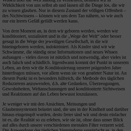
Wirklichkeit von uns selbst ab und lassen all die Dinge los, die wir
zu wissen glauben. Nur in diesem Zustand der völligen Offenheit –
des Nichtwissens – können wir uns dem Tao nähern, so wie auch
nur ein leeres Gefäß gefüllt werden kann.
Von dem Moment an, in dem wir geboren werden, werden wir
konditioniert, sozialisiert und in die „Wege der Welt“ oder besser
gesagt in die Wege der jeweiligen Gesellschaft, in die wir
hineingeboren werden, indoktriniert. Als Kinder sind wir wie
Schwämme, die ständig neue Informationen und neues Wissen
aufsaugen – vieles davon ist nützlich und notwendig, aber vieles ist
auch falsch und schädlich. Irgendwann kommt der Punkt in unserem
Leben, an dem wir die Konditionierung unserer prägenden Jahre
hinterfragen müssen, vor allem wenn sie von gestörter Natur ist. An
diesem Punkt ist es besonders hilfreich, die Methode des täglichen
Reduzierens anzuwenden, d.h. alte Gedanken, Überzeugungen,
Gewohnheiten, Weltanschauungen und konditionierte Sichtweisen
und Reaktionen auf das Leben bewusst loszulassen.
Je weniger wir mit den Ansichten, Meinungen und
Glaubenssystemen belastet sind, die uns in der Kindheit und darüber
hinaus eingeimpft wurden, desto freier sind wir und desto einfacher
ist es, die Realität so zu erleben, wie sie ist, ohne dass unser Blick
auf alles durch unsere verschiedenen mentalen Filter verzerrt wird.
Die Anwendung des täglichen Verminderns vereinfacht es, in den