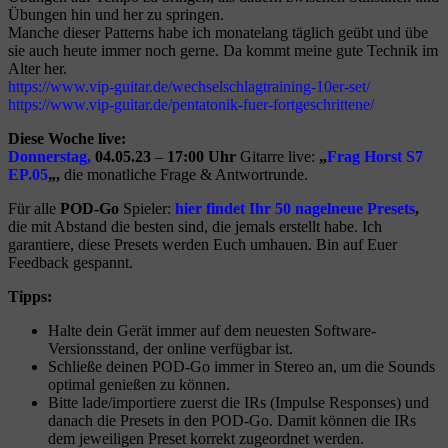
Übungen hin und her zu springen.
Manche dieser Patterns habe ich monatelang täglich geübt und übe
sie auch heute immer noch gerne. Da kommt meine gute Technik im
Alter her.
https://www.vip-guitar.de/wechselschlagtraining-10er-set/
https://www.vip-guitar.de/pentatonik-fuer-fortgeschrittene/
Diese Woche live:
Donnerstag,
04.05.23
–
17:00 Uhr
Gitarre live:
„
Frag Horst S7
EP.05
„,
die monatliche Frage & Antwortrunde.
Für alle
POD-Go
Spieler:
hier findet Ihr 50 nagelneue Presets
,
die mit Abstand die besten sind, die jemals erstellt habe. Ich
garantiere, diese Presets werden Euch umhauen. Bin auf Euer
Feedback gespannt.
Tipps:
Halte dein Gerät immer auf dem neuesten Software-
Versionsstand, der online verfügbar ist.
Schließe deinen POD-Go immer in Stereo an, um die Sounds
optimal genießen zu können.
Bitte lade/importiere zuerst die IRs (Impulse Responses) und
danach die Presets in den POD-Go. Damit können die IRs
dem jeweiligen Preset korrekt zugeordnet werden.