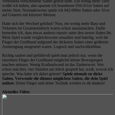
Vertrauens verschiedene Saiten geholt hatte. Ein wenig mehr Tiefe
wollte ich haben, also spannte ich brandneue 056-011er Saiten auf
meine Strat. Normalerweise spiele ich 042-009er Saiten oder 10-er
auf Gitarren mit kürzerer Mensur.
Hatte sich der Wechsel gelohnt? Nun, ein wenig mehr Bass und
Volumen im Gesamteindruck waren schon auszumachen. Dafür
bemerkte ich, dass etwas anderes massiv unter den neuen Saiten litt.
Mein Spiel wurde vergleichsweise unsauber und hakelig, weil die
Finger der Greifhand aufgrund der dickeren Saiten einer größeren
Anstrengung ausgesetzt waren. Logisch und nachvollziehbar.
Richtig sauber und gefühlvoll spielt man jedoch nur, wenn die
einzelnen Finger der Greifhand möglichst kleine Bewegungen
machen müssen. Wenig Kraftaufwand ist das Zauberwort. Wer
schon mal drei, vier Stunden am Stück gespielt hat, weiß, wovon ich
spreche. Was habe ich dabei gelernt?
Spiele niemals zu dicke
Saiten. Verwende die dünnst möglichen Saiten, die dein Spiel
zulässt.
Deine Finger und deine Technik werden es dir danken!
Aktuelles Video
: