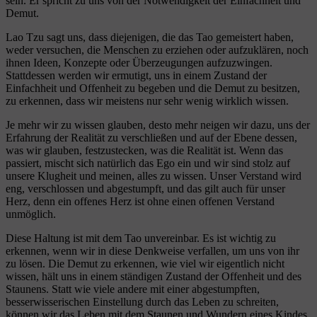
sein. Er spricht zu uns von der Notwendigkeit der Einfachheit und
Demut.
Lao Tzu sagt uns, dass diejenigen, die das Tao gemeistert haben,
weder versuchen, die Menschen zu erziehen oder aufzuklären, noch
ihnen Ideen, Konzepte oder Überzeugungen aufzuzwingen.
Stattdessen werden wir ermutigt, uns in einem Zustand der
Einfachheit und Offenheit zu begeben und die Demut zu besitzen,
zu erkennen, dass wir meistens nur sehr wenig wirklich wissen.
Je mehr wir zu wissen glauben, desto mehr neigen wir dazu, uns der
Erfahrung der Realität zu verschließen und auf der Ebene dessen,
was wir glauben, festzustecken, was die Realität ist. Wenn das
passiert, mischt sich natürlich das Ego ein und wir sind stolz auf
unsere Klugheit und meinen, alles zu wissen. Unser Verstand wird
eng, verschlossen und abgestumpft, und das gilt auch für unser
Herz, denn ein offenes Herz ist ohne einen offenen Verstand
unmöglich.
Diese Haltung ist mit dem Tao unvereinbar. Es ist wichtig zu
erkennen, wenn wir in diese Denkweise verfallen, um uns von ihr
zu lösen. Die Demut zu erkennen, wie viel wir eigentlich nicht
wissen, hält uns in einem ständigen Zustand der Offenheit und des
Staunens. Statt wie viele andere mit einer abgestumpften,
besserwisserischen Einstellung durch das Leben zu schreiten,
können wir das Leben mit dem Staunen und Wundern eines Kindes