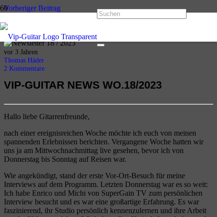
Vorheriger Beitrag
VIP-GUITAR Newsletter WO.17/2023
Nächster Beitrag
VIP-GUITAR Newsletter WO.19/2023
vor 3 Jahren
Thomas Häder
2
Kommentare
VIP-GUITAR NEWS
WO.18/2023
Hallo liebe Gitarrenfreunde,
nach einer ereignisreichen Woche möchte ich euch von meinen
spannenden Erlebnissen berichten. Vergangene Woche hatten wir
uns ja am Mittwochnachmittag live gesehen, bevor ich von
Donnerstag bis Sonntag auf Reisen war.
Wie angekündigt, stand der erste Vor-Ort-Besuch für meine
Interviews auf dem Programm. Letzten Donnerstag war es so weit:
Ich habe Enrico und Michi von SuperGain TV zum persönlichen
Interview besucht und es war eine großartige Erfahrung. Es war
faszinierend, ihr Studio persönlich kennenzulernen und ihre Arbeit