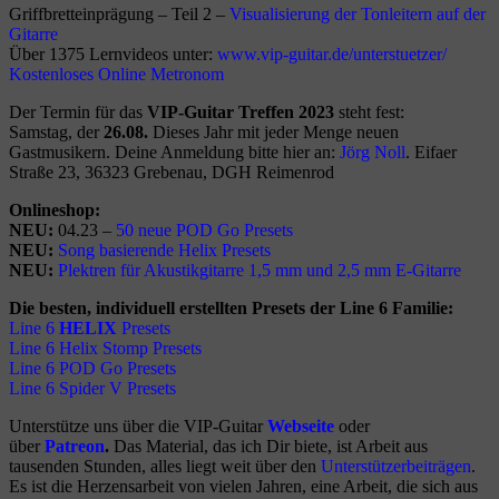
Griffbretteinprägung – Teil 2 –
Visualisierung der Tonleitern auf der
Gitarre
Über 1375 Lernvideos unter:
www.vip-guitar.de/unterstuetzer/
K
ostenlos
es
Online Metronom
Der Termin für das
VIP-Guitar Treffen 2023
steht fest:
Samstag, der
26.08.
Dieses Jahr mit jeder Menge neuen
Gastmusikern. Deine Anmeldung bitte hier an:
Jörg Noll
. Eifaer
Straße 23, 36323 Grebenau, DGH Reimenrod
Onlineshop:
NEU:
04.23 –
5
0 neue POD Go Presets
NEU:
Song basierende Helix Presets
NEU:
Plektren für Akustikgitarre 1,5 mm und 2,5 mm E-Gitarre
Die besten, individuell erstellten Presets der Line 6 Familie:
Line 6
HELIX
Presets
Line 6 Helix Stomp Presets
Line 6 POD Go Presets
Line 6 Spider V Presets
Unterstütze uns über die VIP-Guitar
Webseite
oder
über
Patreon
.
Das Material, das ich Dir biete, ist Arbeit aus
tausenden Stunden, alles liegt weit über den
Unterstützerbeiträgen
.
Es ist die Herzensarbeit von vielen Jahren, eine Arbeit, die sich aus