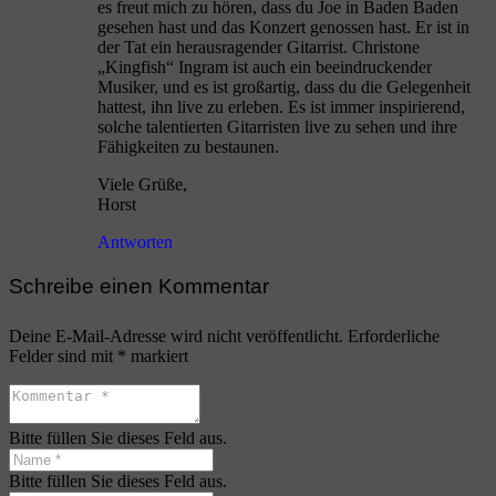
es freut mich zu hören, dass du Joe in Baden Baden
gesehen hast und das Konzert genossen hast. Er ist in
der Tat ein herausragender Gitarrist. Christone
„Kingfish“ Ingram ist auch ein beeindruckender
Musiker, und es ist großartig, dass du die Gelegenheit
hattest, ihn live zu erleben. Es ist immer inspirierend,
solche talentierten Gitarristen live zu sehen und ihre
Fähigkeiten zu bestaunen.
Viele Grüße,
Horst
Antworten
Schreibe einen Kommentar
Deine E-Mail-Adresse wird nicht veröffentlicht.
Erforderliche
Felder sind mit
*
markiert
Bitte füllen Sie dieses Feld aus.
Bitte füllen Sie dieses Feld aus.