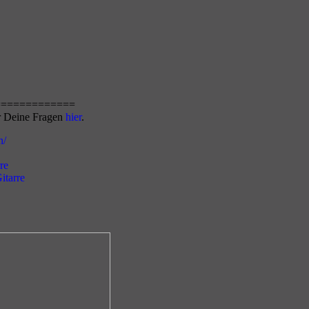
=============
r Deine Fragen
hier
.
n/
re
itarre