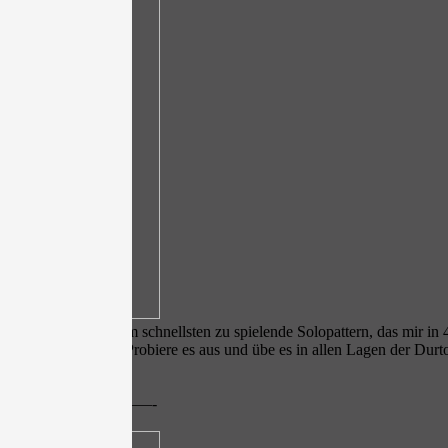
 ist dies wohl das am schnellsten zu spielende Solopattern, das mir in 
h Legato spielen. Probiere es aus und übe es in allen Lagen der Durto
—————————-