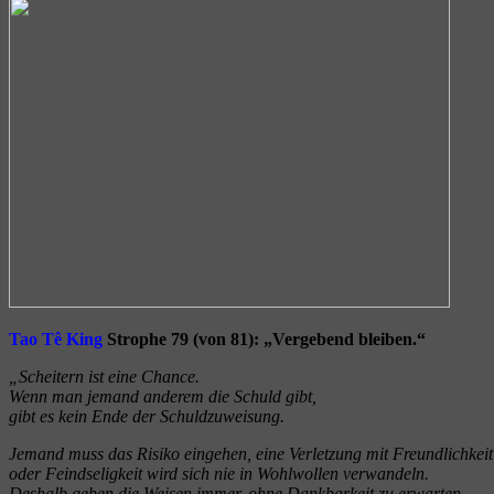
Tao Tê King
Strophe 79 (von 81): „Vergebend bleiben.“
„Scheitern ist eine Chance.
Wenn man jemand anderem die Schuld gibt,
gibt es kein Ende der Schuldzuweisung.
Jemand muss das Risiko eingehen, eine Verletzung mit Freundlichkeit 
oder Feindseligkeit wird sich nie in Wohlwollen verwandeln.
Deshalb geben die Weisen immer, ohne Dankbarkeit zu erwarten.