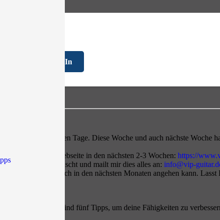
FAQ
Log In
 Rückkehr der wärmeren Tage. Diese Woche und auch nächste Woche ha
 mal intensiv meine Webseite in den nächsten 2-3 Wochen:
https://www.v
ipps
r Euch außerdem wünscht und mailt mir dies alles an:
info@vip-guitar.d
h wünscht und die ich in den nächsten Monaten angehen kann. Lasst Eu
htige Technik. Hier sind fünf Tipps, um deine Fähigkeiten zu verbesser