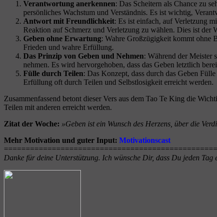
Verantwortung anerkennen
: Das Scheitern als Chance zu se
persönliches Wachstum und Verständnis. Es ist wichtig, Vera
Antwort mit Freundlichkeit
: Es ist einfach, auf Verletzung m
Reaktion auf Schmerz und Verletzung zu wählen. Dies ist der 
Geben ohne Erwartung
: Wahre Großzügigkeit kommt ohne B
Frieden und wahre Erfüllung.
Das Prinzip von Geben und Nehmen
: Während der Meister st
nehmen. Es wird hervorgehoben, dass das Geben letztlich bereic
Fülle durch Teilen
: Das Konzept, dass durch das Geben Fülle 
Erfüllung oft durch Teilen und Selbstlosigkeit erreicht werden.
Zusammenfassend betont dieser Vers aus dem Tao Te King die Wichtig
Teilen mit anderen erreicht werden.
Zitat der Woche:
»Geben ist ein Wunsch des Herzens, über die Ver
Mehr Motivation und guter Input:
Motivationscast
==================
==========
====================
Danke für deine Unterstützung. Ich wünsche Dir, dass Du jeden Tag e