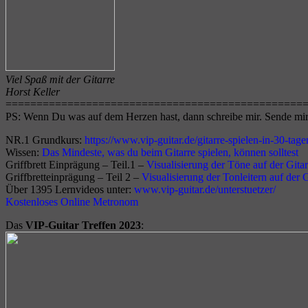
Viel Spaß mit der Gitarre
Horst Keller
================================================
PS: Wenn Du was auf dem Herzen hast, dann schreibe mir. Sende mi
NR.1 Grundkurs:
https://www.vip-guitar.de/gitarre-spielen-in-30-tage
Wissen:
Das Mindeste, was du beim Gitarre spielen, können solltest
Griffbrett Einprägung – Teil.1 –
Visualisierung der Töne auf der Gitar
Griffbretteinprägung – Teil 2 –
Visualisierung der Tonleitern auf der G
Über 1395 Lernvideos unter:
www.vip-guitar.de/unterstuetzer/
K
ostenlos
es
Online Metronom
Das
VIP-Guitar Treffen 2023
: