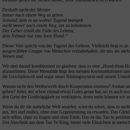
Deshalb sucht der Meister
immer nach einem Weg zu geben.
Jemand, dem es an wahrer Tugend mangelt
sucht immer nach einem Weg, um zu bekommen.
Der Geber erhält die Fülle des Lebens;
dem Nehmer nur eine leere Hand.“
Dieser Vers spricht von der Tugend des Gebens. Vielleicht liegt es an
ausgewählten Gruppe von Menschen vorzubehalten, die uns am nächsten
Wesen sind.
Wir sind darauf konditioniert zu glauben, dass es eine „Hund-frisst
abzunehmen. Diese Mentalität liegt den meisten Kerninstitutionen uns
die Geschäftswelt und sogar unser Bildungssystem und unsere Unterh
Warum nicht den Wettbewerb durch Kooperation ersetzen? Anstatt uns
geben? Jeder, der schon einmal etwas Gutes getan hat, sei es auch noc
den Geist der Großzügigkeit zu verkörpern, desto mehr können wir and
Wenn du dir die natürliche Welt ansiehst, wirst du sehen, dass es ni
aus, frei und endlos, ohne eine Gegenleistung zu erwarten. Das Gleic
sich selbst, ohne zu fragen und ohne Ende. Das ist das Tao in perfek
Der Abschnitt aus dem Tao Te King, bietet viele Einsichten in mensc