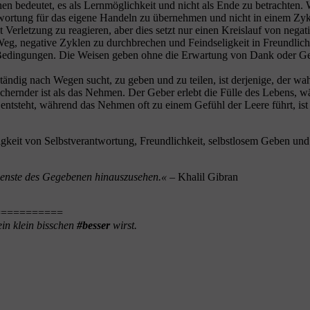
hen bedeutet, es als Lernmöglichkeit und nicht als Ende zu betrachten
ntwortung für das eigene Handeln zu übernehmen und nicht in einem Z
it Verletzung zu reagieren, aber dies setzt nur einen Kreislauf von negat
Weg, negative Zyklen zu durchbrechen und Feindseligkeit in Freundli
edingungen. Die Weisen geben ohne die Erwartung von Dank oder Gege
ändig nach Wegen sucht, zu geben und zu teilen, ist derjenige, der wahr
hernder ist als das Nehmen. Der Geber erlebt die Fülle des Lebens, wä
entsteht, während das Nehmen oft zu einem Gefühl der Leere führt, ist 
keit von Selbstverantwortung, Freundlichkeit, selbstlosem Geben und
dienste des Gegebenen hinauszusehen.«
– Khalil Gibran
===========
in klein bisschen
#besser
wirst.