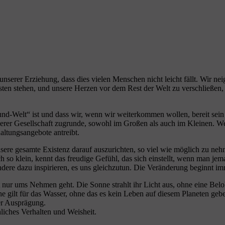
 unserer Erziehung, dass dies vielen Menschen nicht leicht fällt. Wir ne
 stehen, und unsere Herzen vor dem Rest der Welt zu verschließen, ohn
-Hund-Welt“ ist und dass wir, wenn wir weiterkommen wollen, bereit se
erer Gesellschaft zugrunde, sowohl im Großen als auch im Kleinen. Wett
altungsangebote antreibt.
ere gesamte Existenz darauf auszurichten, so viel wie möglich zu neh
h so klein, kennt das freudige Gefühl, das sich einstellt, wenn man jema
ere dazu inspirieren, es uns gleichzutun. Die Veränderung beginnt imm
cht nur ums Nehmen geht. Die Sonne strahlt ihr Licht aus, ohne eine B
he gilt für das Wasser, ohne das es kein Leben auf diesem Planeten ge
ter Ausprägung.
hliches Verhalten und Weisheit.