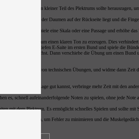
nd Zeigefinger. Ein kleiner Teil des Plektrums sollte herausragen, um 
arre so umfassen, dass der Daumen auf der Rückseite liegt und die Fing
 (z.B. 60 BPM). Spiele eine Skala oder eine Passage und erhöhe das Te
 wie nötig zu greifen, um einen klaren Ton zu erzeugen. Dies verhind
ung. Beginne auf der tiefen E-Saite im ersten Bund und spiele die Bün
ie hohe E-Saite erreichst. Dann verschiebe die Übung um einen Bund u
rmübungen, gefolgt von technischen Übungen, und widme dann Zeit dem 
. Wenn Du die erste Lage gut kannst, verbringe mehr Zeit mit den ander
hen es, schnell aufeinanderfolgende Noten zu spielen, ohne jede Note 
ten mit dem Plektrum. Es ermöglicht schnelles Spielen und sollte mit 
ttweise zu erhöhen, um Fehler zu minimieren und die Muskelgedächtni
en.