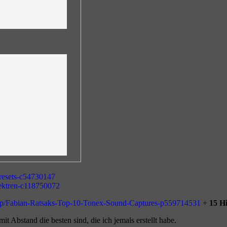
Presets-c54730147
lektren-c118750072
shop/Fabian-Ratsaks-Top-10-Tonex-Sound-Captures-p559714531
+
15 H
mit Abstand die besten sind, die ich jemals erstellt habe.