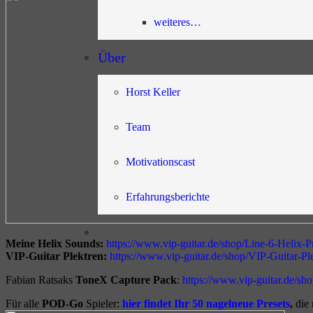
weiteres…
Über
Horst Keller
Team
Motivationscast
Erfahrungsberichte
Meine Helix Sounds:
https://www.vip-guitar.de/shop/Line-6-Helix-
VIP-Guitar Plektren:
https://www.vip-guitar.de/shop/VIP-Guitar-P
Fabian Ratsaks
ToneX Capture Pack
:
https://www.vip-guitar.de/
Für alle
POD-Go
Spieler:
hier findet Ihr 50 nagelneue Presets
,
die 