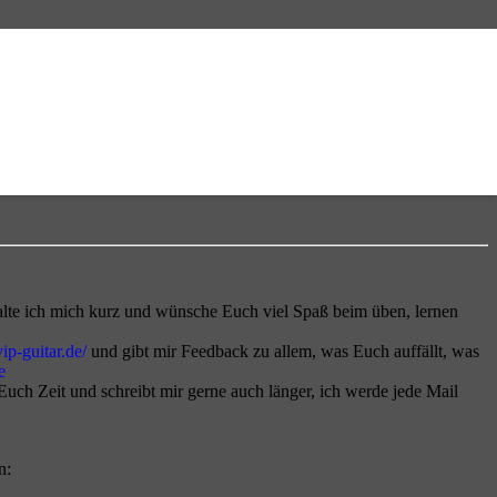
lte ich mich kurz und wünsche Euch viel Spaß beim üben, lernen
ip-guitar.de/
und gibt mir Feedback zu allem, was Euch auffällt, was
e
ch Zeit und schreibt mir gerne auch länger, ich werde jede Mail
n: