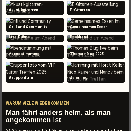
Akustikgitarren
E-Gitarren
Grill und Community
Gemeinsames Essen
Live-Bühne
Rockband
Abendstimmung
Thomas Blug 2025
Gruppenfoto
Jamming
WARUM VIELE WIEDERKOMMEN
Man fährt anders heim, als man
angekommen ist
2025 waren rund 50 Gitarristen und insgesamt etwa