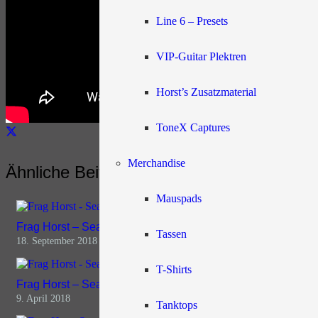
Line 6 – Presets
VIP-Guitar Plektren
Horst’s Zusatzmaterial
ToneX Captures
Merchandise
Ähnliche Beiträge
Mauspads
Frag Horst – Season 2, Episode 23
Tassen
18. September 2018
T-Shirts
Frag Horst – Season 2, Episode 11
9. April 2018
Tanktops