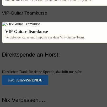
VIP-Guitar Teamkurse
VIP-Guitar Teamkurse
Vertiefende Kurse und Impulse aus dem VIP-Guitar-Team.
Direktspende an Horst:
Herzlichen Dank für deine Spende, das hilft uns sehr.
euro_symbol
SPENDE
Nix Verpassen.....