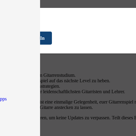
FAQ
ren mit Fabian Ratsak TEIL.2
Log In
wortrunde mit Sebastian Minet
und Highlights aus dem Gitarrenstudium.
, um euer Gitarrenspiel auf das nächste Level zu heben.
besserung und Übungsstrategien.
edback von einem der leidenschaftlichsten Gitarristen und Lehrer.
ipps
 dieser Live-Stream ist eine einmalige Gelegenheit, euer Gitarrenspiel
Begeisterung für die Gitarre anstecken zu lassen.
ie Glocke zu aktivieren, um keine Updates zu verpassen. Teilt dieses E