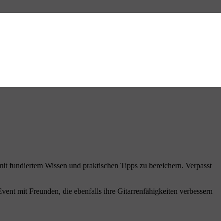
 mit fundiertem Wissen und praktischen Tipps zu bereichern. Verpasst
vent mit Freunden, die ebenfalls ihre Gitarrenfähigkeiten verbessern