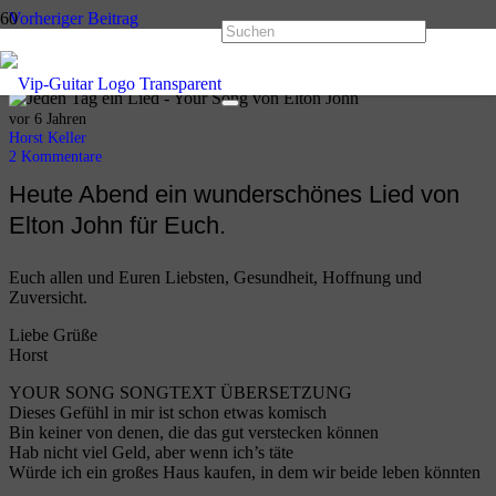
Vorheriger Beitrag
Jeden Tag ein Lied Nr.10 – Hey Joe von Jimi Hendrix
Nächster Beitrag
Jeden Tag ein Lied Nr. 12 – Eiszeit von Peter Maffay
vor 6 Jahren
Horst Keller
2
Kommentare
Heute Abend ein wunderschönes Lied von
Elton John für Euch.
Euch allen und Euren Liebsten, Gesundheit, Hoffnung und
Zuversicht.
Liebe Grüße
Horst
YOUR SONG SONGTEXT ÜBERSETZUNG
Dieses Gefühl in mir ist schon etwas komisch
Bin keiner von denen, die das gut verstecken können
Hab nicht viel Geld, aber wenn ich’s täte
Würde ich ein großes Haus kaufen, in dem wir beide leben könnten