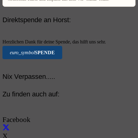
Direktspende an Horst:
Herzlichen Dank für deine Spende, das hilft uns sehr.
euro_symbol
SPENDE
Nix Verpassen.....
Zu finden auch auf:
Facebook
X