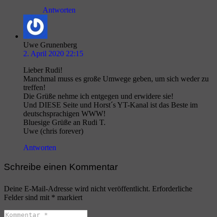
Antworten
Uwe Grunenberg
2. April 2020 22:15
Lieber Rudi!
Manchmal muss es große Umwege geben, um sich weder zu
treffen!
Die Grüße nehme ich entgegen und erwidere sie!
Und DIESE Seite und Horst´s YT-Kanal ist das Beste im
deutschsprachigen WWW!
Bluesige Grüße an Rudi T.
Uwe (chris forever)
Antworten
Schreibe einen Kommentar
Deine E-Mail-Adresse wird nicht veröffentlicht.
Erforderliche
Felder sind mit
*
markiert