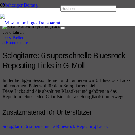
Vorheriger Beitrag
10 Rock Licks für Fortgeschrittene
Nächster Beitrag
5 essenzielle Rockgitarrenlicks für deinen nächsten Level
vor 6 Jahren
Horst Keller
5
Kommentare
Sologitarre: 6 superschnelle Bluesrock
Repeating Licks in G-Moll
In der heutigen Session lernen und trainieren wir 6 Bluesrock Licks
mit enormem Potenzial für dein Sologitarrenspiel.
Diese Licks sind die absoluten Klassiker und gehören in das
Repertoire eines jeden Gitarristen der als Sologitarrist unterwegs ist.
Zusatzmaterial für Unterstützer
Sologitarre: 6 superschnelle Bluesrock Repeating Licks