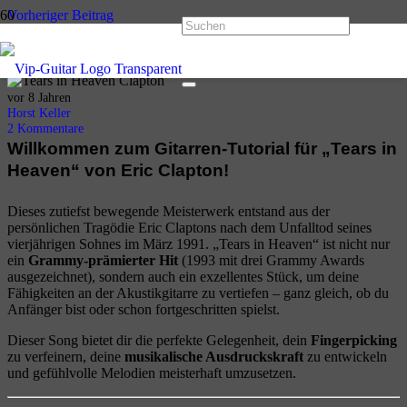
Vorheriger Beitrag
Old Love – Eric Clapton – 1992 Unplugged Version
Nächster Beitrag
Can you feel the love tonight – Elton John
vor 8 Jahren
Horst Keller
2
Kommentare
Willkommen zum Gitarren-Tutorial für „Tears in
Heaven“ von Eric Clapton!
Dieses zutiefst bewegende Meisterwerk entstand aus der
persönlichen Tragödie Eric Claptons nach dem Unfalltod seines
vierjährigen Sohnes im März 1991. „Tears in Heaven“ ist nicht nur
ein
Grammy-prämierter Hit
(1993 mit drei Grammy Awards
ausgezeichnet), sondern auch ein exzellentes Stück, um deine
Fähigkeiten an der Akustikgitarre zu vertiefen – ganz gleich, ob du
Anfänger bist oder schon fortgeschritten spielst.
Dieser Song bietet dir die perfekte Gelegenheit, dein
Fingerpicking
zu verfeinern, deine
musikalische Ausdruckskraft
zu entwickeln
und gefühlvolle Melodien meisterhaft umzusetzen.