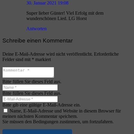
30. Januar 2021 19:08
Super lieber Günter! Viel Erfolg mit dem
wunderschönen Lied. LG Horst
Antworten
Schreibe einen Kommentar
Deine E-Mail-Adresse wird nicht veröffentlicht.
Erforderliche
Felder sind mit
*
markiert
Bitte füllen Sie dieses Feld aus.
Bitte füllen Sie dieses Feld aus.
Bitte gib eine gültige E-Mail-Adresse ein.
Name, E-Mail-Adresse und Website in diesem Browser für
meinen nächsten Kommentar speichern.
Sie müssen den Bedingungen zustimmen, um fortzufahren.