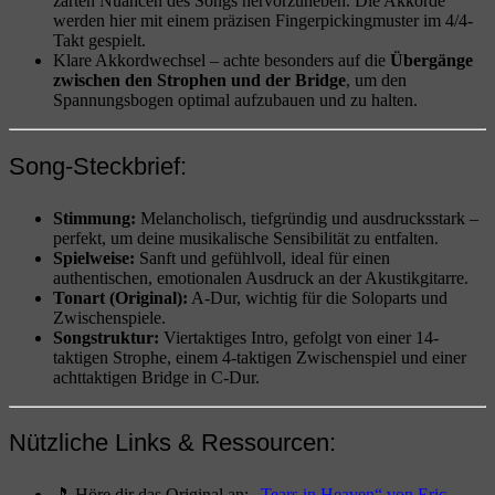
zarten Nuancen des Songs hervorzuheben. Die Akkorde
werden hier mit einem präzisen Fingerpickingmuster im 4/4-
Takt gespielt.
Klare Akkordwechsel – achte besonders auf die
Übergänge
zwischen den Strophen und der Bridge
, um den
Spannungsbogen optimal aufzubauen und zu halten.
Song-Steckbrief:
Stimmung:
Melancholisch, tiefgründig und ausdrucksstark –
perfekt, um deine musikalische Sensibilität zu entfalten.
Spielweise:
Sanft und gefühlvoll, ideal für einen
authentischen, emotionalen Ausdruck an der Akustikgitarre.
Tonart (Original):
A-Dur, wichtig für die Soloparts und
Zwischenspiele.
Songstruktur:
Viertaktiges Intro, gefolgt von einer 14-
taktigen Strophe, einem 4-taktigen Zwischenspiel und einer
achttaktigen Bridge in C-Dur.
Nützliche Links & Ressourcen:
🎵 Höre dir das Original an: „
Tears in Heaven“ von Eric