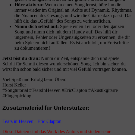
Höre aktiv zu:
Wenn du einen Song lernst, höre ihn dir
immer wieder im Original an. Achte auf Dynamik, Rhythmus,
die Nuancen des Gesangs und wie die Gitarre dazu passt. Das
hilft dir, das „Gefühl“ des Songs zu verinnerlichen.
Nimm dich selbst auf:
Spiele einen Teil oder den ganzen
Song und nimm dich mit dem Handy auf. Das hilft dir
ungemein, Fehler oder Ungenauigkeiten zu erkennen, die dir
beim Spielen nicht auffallen. Es ist auch toll, um Fortschritte
zu dokumentieren!
Jetzt bist du dran!
Nimm dir Zeit, entspanne dich und spiele
Schritt für Schritt diesen wunderschönen Song. Ich bin sicher, du
wirst ihn schon bald sicher und mit viel Gefühl vortragen können.
Viel Spaß und Erfolg beim Üben!
Horst Keller
#Songtutorial #TearsInHeaven #EricClapton #Akustikgitarre
#Fingerpicking
Zusatzmaterial für Unterstützer:
Tears in Heaven - Eric Clapton
Diese Dateien sind das Werk des Autors und stellen seine