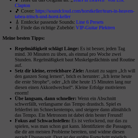
Clapton
🎵 Cover:
https://soundcloud.com/horstkeller/tears-in-heaven-
tabea-tritsch-und-horst-keller
🎸 Entdecke passende Sounds:
Line 6 Presets
🎸 Finde das richtige Zubehör:
VIP-Guitar Plektren
Meine besten Tipps:
Regelmäßigkeit schlägt Länge:
Es ist besser, jeden Tag
mind. 30 Minuten zu üben, als einmal pro Woche zwei
Stunden. Regelmäßigkeit baut Muskelgedächtnis und Routine
auf.
Setz dir kleine, erreichbare Ziele:
Anstatt zu sagen „Ich will
den ganzen Song lernen“, brich es herunter: „Ich lerne heute
die erste Strophe“, oder „Ich übe heute 15 Minuten lang nur
diesen einen Akkordwechsel“. Kleine Erfolge motivieren
enorm!
Übe langsam, dann schneller:
Wenn ein Abschnitt
schwerfällt, verlangsame das Tempo drastisch. Spiel es
fehlerfrei im Schneckentempo, und steigere dann allmählich
das Tempo. Ein Metronom ist dabei dein bester Freund!
Fokus auf Schwachstellen:
Es ist verlockend, nur das zu
spielen, was man schon gut kann. Identifiziere die Passagen,
die dir am meisten Probleme bereiten, und widme diesen
gezielt Übungszeit. Dort ist der größte Fortschritt möglich.