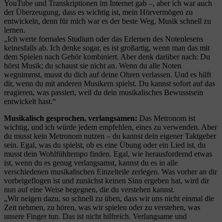
YouTube und Transkriptionen im Internet gab –, aber ich war auch
der Überzeugung, dass es wichtig ist, mein Hörvermögen zu
entwickeln, denn für mich war es der beste Weg, Musik schnell zu
lernen.
„Ich werte formales Studium oder das Erlernen des Notenlesens
keinesfalls ab. Ich denke sogar, es ist großartig, wenn man das mit
dem Spielen nach Gehör kombiniert. Aber denk darüber nach: Du
hörst Musik; du schaust sie nicht an. Wenn du alle Noten
wegnimmst, musst du dich auf deine Ohren verlassen. Und es hilft
dir, wenn du mit anderen Musikern spielst. Du kannst sofort auf das
reagieren, was passiert, weil du dein musikalisches Bewusstsein
entwickelt hast.“
Musikalisch gesprochen, verlangsamen:
Das Metronom ist
wichtig, und ich würde jedem empfehlen, eines zu verwenden. Aber
du musst kein Metronom nutzen – du kannst dein eigener Taktgeber
sein. Egal, was du spielst, ob es eine Übung oder ein Lied ist, du
musst dein Wohlfühltempo finden. Egal, wie herausfordernd etwas
ist, wenn du es genug verlangsamst, kannst du es in alle
verschiedenen musikalischen Einzelteile zerlegen. Was vorher an dir
vorbeigeflogen ist und zunächst keinen Sinn ergeben hat, wird dir
nun auf eine Weise begegnen, die du verstehen kannst.
„Wir neigen dazu, so schnell zu üben, dass wir uns nicht einmal die
Zeit nehmen, zu hören, was wir spielen oder zu verstehen, was
unsere Finger tun. Das ist nicht hilfreich. Verlangsame und