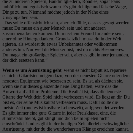
die zu anderen Spielern, Bandmitgliedern, Roadies, sogar Fans
unhöflich und egoistisch waren. Es gibt richtige und falsche Wege,
Dinge zu tun. Niemand möchte jedoch in der Nähe eines
Unsympathen sein.
„Das sollte offensichtlich sein, aber ich fühle, dass es gesagt werden
muss: Du musst ein guter Mensch sein und mit anderen
zusammenarbeiten können. Du musst ein Freund für andere sein,
einer ohne Hintergedanken. Grundsätzlich musst du in der Welt
agieren, als würdest du etwas Unbekanntes oder vollkommen
anderes tun. Nur weil du Musiker bist, bist du nichts Besonderes.
Du magst ein großartiger Spieler sein, aber es gibt immer jemanden,
der dich ersetzen kann.“
Wenn es um Ausrüstung geht
, wenn es nicht kaputt ist, repariere
es nicht: Gitarristen neigen dazu, von der neuesten Gitarre oder dem
neuesten Equipment wie besessen zu sein. Es ist, als dächten sie,
wenn sie nur dieses glänzende neue Ding hätten, wäre das die
Antwort auf all ihre Probleme. Die Realität ist, dass die teuerste
Gitarre der Welt dein Spiel nicht verbessern wird. Es liegt an dir. Du
bist es, der seine Musikalität verbessern muss. Dafür sollte die
meiste Zeit (und es ist kostbare Lebenszeit), aufgewendet werden.
Es gibt immer eine gute Gitarre in jeder Preisklasse, eine, die
stimmstabil bleibt, gut klingt und dich beim Spielen nicht
einschränkt. Und es gibt in der heutigen Zeit allerlei erschwingliche
Ausrüstung, mit der du die wunderbarsten Klänge erreichen kannst.