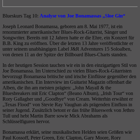
Blueskurs Tag 10:
Analyse von Joe Bonamassas „Sloe Gin“
Joseph Leonard Bonamassa, geboren am 8. Mai 1977, ist ein
renommierter amerikanischer Blues-Rock-Gitarrist, Sänger und
Songwriter. Bereits mit 12 Jahren hatte er die Ehre, ein Konzert für
B.B. King zu eröffnen. Über die letzten 13 Jahre veröffentlichte er
unter seinem unabhängigen Label J&R Adventures 15 Soloalben,
von denen 11 an der Spitze der Billboard Blues-Charts standen.
In der heutigen Session tauchen wir ein in den einzigartigen Stil von
Joe Bonamassa. Im Unterschied zu vielen Blues-Rock-Gitarristen
bevorzugt Bonamassa britische und irische Einflüsse gegenüber den
amerikanischen. Ein Interview im Guitarist Magazin offenbart die
Alben, die ihn am meisten prägten: „John Mayall & the
Bluesbreakers mit Eric Clapton“ (Beano Album), „Irish Tour“ von
Rory Gallagher und „Goodbye“ von Cream. Weiterhin erwähnt er
„Texas Flood“ von Stevie Ray Vaughan als prägenden Einfluss in
seiner Jugend. Zusätzlich betont er das frühe Blueswerk von Jethro
Tull und hebt Martin Barre sowie Mick Abrahams als
Schlüsselfiguren hervor.
Bonamassa erklärt, seine musikalischen Helden seien Größen wie
Paul Kossoff, Peter Green, Eric Clapton, Gary Moore, Rory