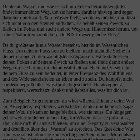
Denke an Wasser und wie es sich um Felsen herumbewegt. Es
findet immer einen Weg, um sie herum, darüber hinweg und sogar
darunter durch zu fließen. Wasser fließt, wohin es möchte, und lässt
sich nicht von den Steinen aufhalten. Es behält seinen Zweck zu
fließen im Fokus und sucht andere Wege um Hindernisse herum, um
seiner Natur treu zu bleiben. Du BIST dieser gleiche Fluss!
Da du größtenteils aus Wasser bestehst, bist du im Wesentlichen
Fluss. Um deinem Fluss treu zu bleiben, mach nicht die Steine in
deinem Leben zu den wichtigsten Ereignissen. Halte stattdessen
deinen Fokus auf deinem Zweck zu fließen und finde damit andere
Wege um sie herum, um deine Wahrheit zu leben und zu sein. In
deinem Fluss zu sein bedeutet, in einer Frequenz des Wohlfühlens
und des Widerstandsfreien zu leben und zu sein. Du kämpfst nicht,
sondern begrüßt alles, was für dich geschieht. Du akzeptierst,
respektierst, wertschätzt, dankst und liebst alles, was für dich ist.
Zum Beispiel: Angenommen, du wirst wütend. Erkenne deine Wut
an. Akzeptiere, respektiere, wertschätze, danke und liebe sie. Sage
deiner Wut, sie kann so lange bleiben, wie sie muss. Du hingegen
gehst weiter in deinen neuen Tag, im Wissen, dass sie präsent ist,
aber ohne dich ihr anzuschließen, um eine Teeparty zu veranstalten
und detailliert über das „Warum“ zu sprechen. Das lässt deine Wut
sein, wie sie ist, ohne sie zum wichtigsten Stein deines Moments zu