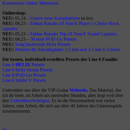
Kostenloses Online Metronom
Onlineshop:
NEU:
01.24 –
Unsere neue Kursplattform
ist live.
NEU:
08.23 –
Fabian Ratsaks 10 ToneX Player´s Choice Rock
captures
NEU:
05.23 –
Fabian Ratsaks Top 10 ToneX Sound Captures
NEU:
04.23 –
5
0 neue POD Go Presets
NEU:
Song basierende Helix Presets
NEU:
Plektren für Akustikgitarre 1,5 mm und 2,5 mm E-Gitarre
Die besten, individuell erstellten Presets der Line 6 Familie:
Line 6
HELIX
Presets
Line 6 Helix Stomp Presets
Line 6 POD Go Presets
Line 6 Spider V Presets
Unterstütze uns über die VIP-Guitar
Webseite
.
Das Material, das
ich dir biete, ist Arbeit aus tausenden Stunden, alles liegt weit über
den
Unterstützerbeiträgen
. Es ist die Herzensarbeit von vielen
Jahren, eine Arbeit, die sich aus über 40 Jahren des Gitarrenspiels
zusammensetzt.