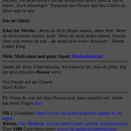
machen. Du fließt einfach um sie herum und kehrst zurück, um in
deiner „hoch lebendigen“ Frequenz des Flusses und des Glücks zu
leben und zu sein.
Das ist Glück!
Zitat der Woche:
„
Wenn du nicht fliegen kannst, dann renn. Wenn
du nicht rennen kannst, laufe. Wenn du nicht laufen kannst, krieche.
Aber was immer du tust – du musst dich weiter bewegen.“
Martin
Luther King
Mehr Motivation und guter Input:
Motivationscast
==================
==========
====================
Danke für deine Unterstützung. Ich wünsche dir, dass du jeden Tag
ein klein bisschen
#besser
wirst.
Viel Freude mit der Gitarre
Horst Keller
================================================
PS: Wenn du was auf dem Herzen hast, dann schreibe mir. Sende
mir deine Fragen
hier
.
NR.1
Grundkurs:
https://www.vip-guitar.de/gitarre-spielen-in-30-
tagen/
Wissen
:
Das Mindeste, was du beim Gitarre spielen, können solltest
Über
1400
Lernvideos unter:
www.vip-guitar.de/unterstuetzer/