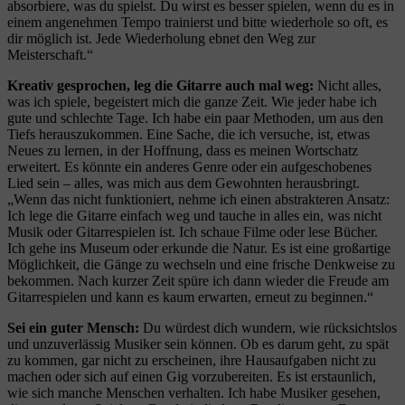
absorbiere, was du spielst. Du wirst es besser spielen, wenn du es in
einem angenehmen Tempo trainierst und bitte wiederhole so oft, es
dir möglich ist. Jede Wiederholung ebnet den Weg zur
Meisterschaft.“
Kreativ gesprochen, leg die Gitarre auch mal weg:
Nicht alles,
was ich spiele, begeistert mich die ganze Zeit. Wie jeder habe ich
gute und schlechte Tage. Ich habe ein paar Methoden, um aus den
Tiefs herauszukommen. Eine Sache, die ich versuche, ist, etwas
Neues zu lernen, in der Hoffnung, dass es meinen Wortschatz
erweitert. Es könnte ein anderes Genre oder ein aufgeschobenes
Lied sein – alles, was mich aus dem Gewohnten herausbringt.
„Wenn das nicht funktioniert, nehme ich einen abstrakteren Ansatz:
Ich lege die Gitarre einfach weg und tauche in alles ein, was nicht
Musik oder Gitarrespielen ist. Ich schaue Filme oder lese Bücher.
Ich gehe ins Museum oder erkunde die Natur. Es ist eine großartige
Möglichkeit, die Gänge zu wechseln und eine frische Denkweise zu
bekommen. Nach kurzer Zeit spüre ich dann wieder die Freude am
Gitarrespielen und kann es kaum erwarten, erneut zu beginnen.“
Sei ein guter Mensch:
Du würdest dich wundern, wie rücksichtslos
und unzuverlässig Musiker sein können. Ob es darum geht, zu spät
zu kommen, gar nicht zu erscheinen, ihre Hausaufgaben nicht zu
machen oder sich auf einen Gig vorzubereiten. Es ist erstaunlich,
wie sich manche Menschen verhalten. Ich habe Musiker gesehen,