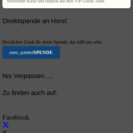
Vertiefende Kurse und Impulse aus dem VIP-Guitar-Team.
Direktspende an Horst:
Herzlichen Dank für deine Spende, das hilft uns sehr.
euro_symbol
SPENDE
Nix Verpassen.....
Zu finden auch auf:
Facebook
X