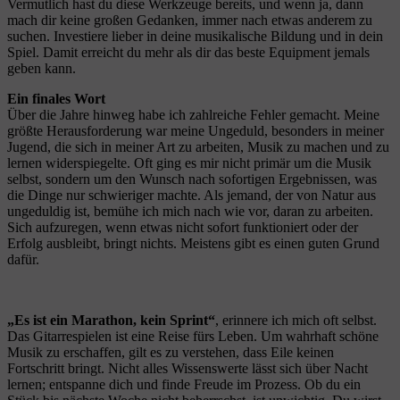
Vermutlich hast du diese Werkzeuge bereits, und wenn ja, dann
mach dir keine großen Gedanken, immer nach etwas anderem zu
suchen. Investiere lieber in deine musikalische Bildung und in dein
Spiel. Damit erreicht du mehr als dir das beste Equipment jemals
geben kann.
Ein finales Wort
Über die Jahre hinweg habe ich zahlreiche Fehler gemacht. Meine
größte Herausforderung war meine Ungeduld, besonders in meiner
Jugend, die sich in meiner Art zu arbeiten, Musik zu machen und zu
lernen widerspiegelte. Oft ging es mir nicht primär um die Musik
selbst, sondern um den Wunsch nach sofortigen Ergebnissen, was
die Dinge nur schwieriger machte. Als jemand, der von Natur aus
ungeduldig ist, bemühe ich mich nach wie vor, daran zu arbeiten.
Sich aufzuregen, wenn etwas nicht sofort funktioniert oder der
Erfolg ausbleibt, bringt nichts. Meistens gibt es einen guten Grund
dafür.
„Es ist ein Marathon, kein Sprint“
, erinnere ich mich oft selbst.
Das Gitarrespielen ist eine Reise fürs Leben. Um wahrhaft schöne
Musik zu erschaffen, gilt es zu verstehen, dass Eile keinen
Fortschritt bringt. Nicht alles Wissenswerte lässt sich über Nacht
lernen; entspanne dich und finde Freude im Prozess. Ob du ein