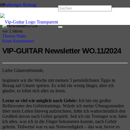
Vorheriger Beitrag
VIP-GUITAR Newsletter WO.10/2024
Nächster Beitrag
VIP-GUITAR Newsletter WO.12/2024
vor 2 Jahren
Thomas Häder
Keine Kommentare
VIP-GUITAR Newsletter
WO.11/2024
Liebe Gitarrenfreunde,
beginnen wir die Woche mit meinen 5 persönlichsten Tipps in
Bezug auf Gitarre spielen. Es wird ein wenig länger, aber ich
glaube, es lohnt sich alles zu lesen.
Lerne so viel wie möglich nach Gehör:
Ich bin ein großer
Befürworter des Gehörtrainings. Würde ich meine Übungsstunden
über mein Leben hinweg aufzeichnen, hätte ich wahrscheinlich den
Großteil davon nach Gehör gespielt. Seit ich ein Teenager war, habe
ich alles, was ich in die Finger bekommen konnte, nach Gehör
gelernt. Teilweise war es aus Notwendigkeit – das war, bevor es