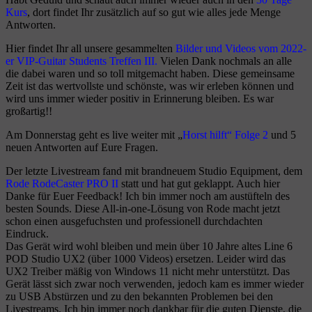
Kurs
, dort findet Ihr zusätzlich auf so gut wie alles jede Menge
Antworten.
Hier findet Ihr all unsere gesammelten
Bilder und Videos vom 2022-
er VIP-Guitar Students Treffen III.
Vielen Dank nochmals an alle
die dabei waren und so toll mitgemacht haben. Diese gemeinsame
Zeit ist das wertvollste und schönste, was wir erleben können und
wird uns immer wieder positiv in Erinnerung bleiben. Es war
großartig!!
Am Donnerstag geht es live weiter mit „
Horst hilft“ Folge 2
und 5
neuen Antworten auf Eure Fragen.
Der letzte Livestream fand mit brandneuem Studio Equipment, dem
Rode RodeCaster PRO II
statt und hat gut geklappt. Auch hier
Danke für Euer Feedback! Ich bin immer noch am austüfteln des
besten Sounds. Diese All-in-one-Lösung von Rode macht jetzt
schon einen ausgefuchsten und professionell durchdachten
Eindruck.
Das Gerät wird wohl bleiben und mein über 10 Jahre altes Line 6
POD Studio UX2 (über 1000 Videos) ersetzen. Leider wird das
UX2 Treiber mäßig von Windows 11 nicht mehr unterstützt. Das
Gerät lässt sich zwar noch verwenden, jedoch kam es immer wieder
zu USB Abstürzen und zu den bekannten Problemen bei den
Livestreams. Ich bin immer noch dankbar für die guten Dienste, die