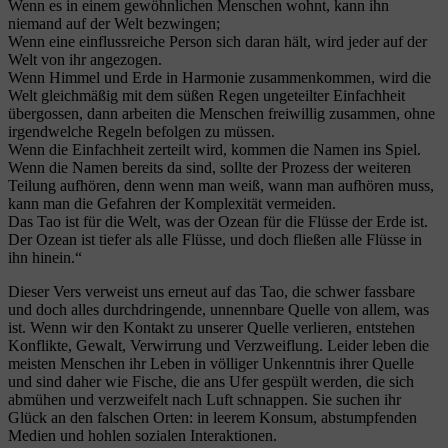
Wenn es in einem gewöhnlichen Menschen wohnt, kann ihn
niemand auf der Welt bezwingen;
Wenn eine einflussreiche Person sich daran hält, wird jeder auf der
Welt von ihr angezogen.
Wenn Himmel und Erde in Harmonie zusammenkommen, wird die
Welt gleichmäßig mit dem süßen Regen ungeteilter Einfachheit
übergossen, dann arbeiten die Menschen freiwillig zusammen, ohne
irgendwelche Regeln befolgen zu müssen.
Wenn die Einfachheit zerteilt wird, kommen die Namen ins Spiel.
Wenn die Namen bereits da sind, sollte der Prozess der weiteren
Teilung aufhören, denn wenn man weiß, wann man aufhören muss,
kann man die Gefahren der Komplexität vermeiden.
Das Tao ist für die Welt, was der Ozean für die Flüsse der Erde ist.
Der Ozean ist tiefer als alle Flüsse, und doch fließen alle Flüsse in
ihn hinein.“
Dieser Vers verweist uns erneut auf das Tao, die schwer fassbare
und doch alles durchdringende, unnennbare Quelle von allem, was
ist. Wenn wir den Kontakt zu unserer Quelle verlieren, entstehen
Konflikte, Gewalt, Verwirrung und Verzweiflung. Leider leben die
meisten Menschen ihr Leben in völliger Unkenntnis ihrer Quelle
und sind daher wie Fische, die ans Ufer gespült werden, die sich
abmühen und verzweifelt nach Luft schnappen. Sie suchen ihr
Glück an den falschen Orten: in leerem Konsum, abstumpfenden
Medien und hohlen sozialen Interaktionen.