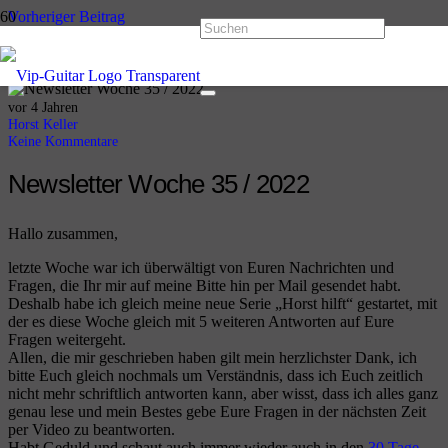
Vorheriger Beitrag
VIP-Guitar Newsletter Woche 34 / 2022
Nächster Beitrag
Newsletter Woche 36 / 2022
vor 4 Jahren
Horst Keller
Keine Kommentare
Newsletter Woche 35 / 2022
Hallo zusammen,
letzte Woche war ich überwältigt von Euren Nachrichten und
Fragen, die Ihr mir auf meine Bitte hin per Mail gesendet habt.
Deshalb habe ich gleich meine neue Serie „Horst hilft“ gestartet, mit
der es diese Woche gleich mit 5 weiteren Antworten auf Eure
Fragen weitergeht.
Allen, die mir geschrieben haben gilt mein herzlichster Dank, ich
bitte Euch gleich nochmals um Verständnis, dass ich Euch zeitlich
nicht mehr schriftlich antworten kann, aber wisst, dass ich alles ganz
genau lese und mein Bestes gebe Eure Fragen in der nächsten Zeit
per Video zu beantworten.
Habt Geduld und schaut auch immer wieder auch in den
30 Tage