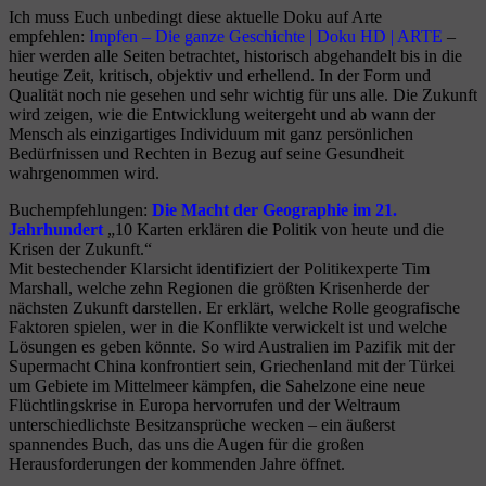
Ich muss Euch unbedingt diese aktuelle Doku auf Arte
empfehlen:
Impfen – Die ganze Geschichte | Doku HD | ARTE
–
hier werden alle Seiten betrachtet, historisch abgehandelt bis in die
heutige Zeit, kritisch, objektiv und erhellend. In der Form und
Qualität noch nie gesehen und sehr wichtig für uns alle. Die Zukunft
wird zeigen, wie die Entwicklung weitergeht und ab wann der
Mensch als einzigartiges Individuum mit ganz persönlichen
Bedürfnissen und Rechten in Bezug auf seine Gesundheit
wahrgenommen wird.
Buchempfehlungen:
Die Macht der Geographie im 21.
Jahrhundert
„10 Karten erklären die Politik von heute und die
Krisen der Zukunft.“
Mit bestechender Klarsicht identifiziert der Politikexperte Tim
Marshall, welche zehn Regionen die größten Krisenherde der
nächsten Zukunft darstellen. Er erklärt, welche Rolle geografische
Faktoren spielen, wer in die Konflikte verwickelt ist und welche
Lösungen es geben könnte. So wird Australien im Pazifik mit der
Supermacht China konfrontiert sein, Griechenland mit der Türkei
um Gebiete im Mittelmeer kämpfen, die Sahelzone eine neue
Flüchtlingskrise in Europa hervorrufen und der Weltraum
unterschiedlichste Besitzansprüche wecken – ein äußerst
spannendes Buch, das uns die Augen für die großen
Herausforderungen der kommenden Jahre öffnet.