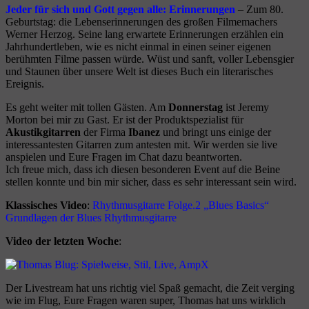
Jeder für sich und Gott gegen alle: Erinnerungen
– Zum 80.
Geburtstag: die Lebenserinnerungen des großen Filmemachers
Werner Herzog. Seine lang erwartete Erinnerungen erzählen ein
Jahrhundertleben, wie es nicht einmal in einen seiner eigenen
berühmten Filme passen würde. Wüst und sanft, voller Lebensgier
und Staunen über unsere Welt ist dieses Buch ein literarisches
Ereignis.
Es geht weiter mit tollen Gästen. Am
Donnerstag
ist Jeremy
Morton bei mir zu Gast. Er ist der Produktspezialist für
Akustikgitarren
der Firma
Ibanez
und bringt uns einige der
interessantesten Gitarren zum antesten mit. Wir werden sie live
anspielen und Eure Fragen im Chat dazu beantworten.
Ich freue mich, dass ich diesen besonderen Event auf die Beine
stellen konnte und bin mir sicher, dass es sehr interessant sein wird.
Klassisches Video
:
Rhythmusgitarre Folge.2 „Blues Basics“
Grundlagen der Blues Rhythmusgitarre
Video der letzten Woche
:
Der Livestream hat uns richtig viel Spaß gemacht, die Zeit verging
wie im Flug, Eure Fragen waren super, Thomas hat uns wirklich