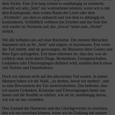
dem Nichts. Eine Zeit lang scheint es unabhängig zu existieren,
obwohl wir sein „Sein“ nur wahrnehmen können, wenn wir es mit
dem Kontrapunkt, dem weiten Raum der Leere oder dem
„Nichtsein“, aus dem es auftaucht und von dem es abhängig ist,
kontrastieren. Schließlich verblasst das Zeichen und das Sein löst
sich wieder im Nichtsein auf; das „Etwas“ kehrt zum „Nichts“
zurück.
Wir alle befinden uns auf einer Rückreise. Die meisten Menschen
klammern sich an ihr „Sein“ und zögern, es loszulassen. Erst wenn
der Tod eintritt, sind sie gezwungen, die Illusionen ihres Geistes und
ihres Egos aufzugeben. Erst dann erkennen sie, dass das, was sie
wirklich sind, nicht durch Dinge, Besitztümer, Errungenschaften,
Gedanken oder Überzeugungen definiert wird, sondern durch etwas
viel Tieferes und Dauerhafteres.
Doch wir müssen nicht auf den physischen Tod warten. In jedem
Moment haben wir die Wahl, „zu sterben, bevor wir sterben“, und
so zum Bewusstsein des Tao zurückzukehren. Das bedeutet, dass
wir unsere Gedanken, Konzepte und Überzeugungen hinter uns
lassen und die Realität so erleben, wie sie ist, unabhängig davon,
wie wir sie uns vorstellen.
Den Zustand der Harmonie und des Gleichgewichts zu erreichen,
den wir nur erreichen können, wenn wir im Einklang mit unserer