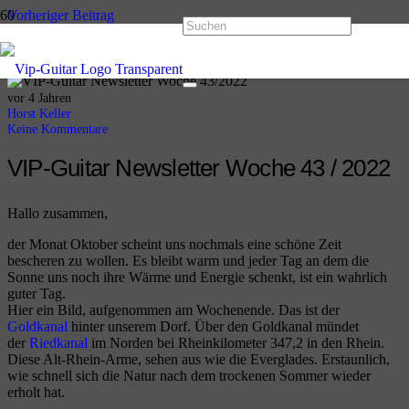
Vorheriger Beitrag
VIP-Guitar Newsletter Woche 42 / 2022
Nächster Beitrag
VIP-Guitar Newsletter Woche 44/2022
vor 4 Jahren
Horst Keller
Keine Kommentare
VIP-Guitar Newsletter Woche 43 / 2022
Hallo zusammen,
der Monat Oktober scheint uns nochmals eine schöne Zeit
bescheren zu wollen. Es bleibt warm und jeder Tag an dem die
Sonne uns noch ihre Wärme und Energie schenkt, ist ein wahrlich
guter Tag.
Hier ein Bild, aufgenommen am Wochenende. Das ist der
Goldkanal
hinter unserem Dorf. Über den Goldkanal mündet
der
Riedkanal
im Norden bei Rheinkilometer 347,2 in den Rhein.
Diese Alt-Rhein-Arme, sehen aus wie die Everglades. Erstaunlich,
wie schnell sich die Natur nach dem trockenen Sommer wieder
erholt hat.