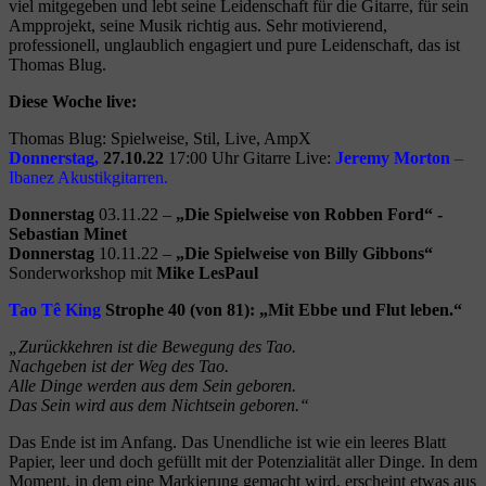
viel mitgegeben und lebt seine Leidenschaft für die Gitarre, für sein
Ampprojekt, seine Musik richtig aus. Sehr motivierend,
professionell, unglaublich engagiert und pure Leidenschaft, das ist
Thomas Blug.
Diese Woche live:
Thomas Blug: Spielweise, Stil, Live, AmpX
Donnerstag,
27.10.22
17:00 Uhr Gitarre Live:
Jeremy Morton
–
Ibanez Akustikgitarren.
Donnerstag
03.11.22 –
„Die Spielweise von Robben Ford“ -
Sebastian Minet
Donnerstag
10.11.22 –
„Die Spielweise von Billy Gibbons“
Sonderworkshop mit
Mike LesPaul
Tao Tê King
Strophe 40 (von 81): „Mit Ebbe und Flut leben.“
„Zurückkehren ist die Bewegung des Tao.
Nachgeben ist der Weg des Tao.
Alle Dinge werden aus dem Sein geboren.
Das Sein wird aus dem Nichtsein geboren.“
Das Ende ist im Anfang. Das Unendliche ist wie ein leeres Blatt
Papier, leer und doch gefüllt mit der Potenzialität aller Dinge. In dem
Moment, in dem eine Markierung gemacht wird, erscheint etwas aus