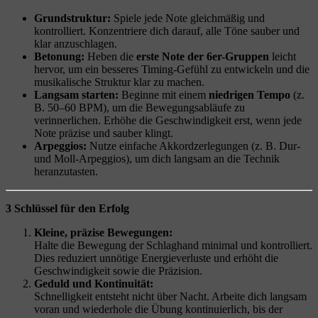
Grundstruktur:
Spiele jede Note gleichmäßig und
kontrolliert. Konzentriere dich darauf, alle Töne sauber und
klar anzuschlagen.
Betonung:
Heben die
erste Note der 6er-Gruppen
leicht
hervor, um ein besseres Timing-Gefühl zu entwickeln und die
musikalische Struktur klar zu machen.
Langsam starten:
Beginne mit einem
niedrigen Tempo
(z.
B. 50–60 BPM), um die Bewegungsabläufe zu
verinnerlichen. Erhöhe die Geschwindigkeit erst, wenn jede
Note präzise und sauber klingt.
Arpeggios:
Nutze einfache Akkordzerlegungen (z. B. Dur-
und Moll-Arpeggios), um dich langsam an die Technik
heranzutasten.
3 Schlüssel für den Erfolg
Kleine, präzise Bewegungen:
Halte die Bewegung der Schlaghand minimal und kontrolliert.
Dies reduziert unnötige Energieverluste und erhöht die
Geschwindigkeit sowie die Präzision.
Geduld und Kontinuität:
Schnelligkeit entsteht nicht über Nacht. Arbeite dich langsam
voran und wiederhole die Übung kontinuierlich, bis der