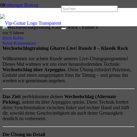
Vorheriger Beitrag
Wechselschlagtraining Runde 7 – Klassik Rock
Nächster Beitrag
Wechselschlagtraining Runde 9 – Klassik Rock
vor 9 Jahren
Horst Keller
Keine Kommentare
Wechselschlagtraining Gitarre Live! Runde 8 – Klassik Rock
Willkommen zur achten Runde unseres Live-Übungsprogramms!
Dieses Mal widmen wir uns einer herausfordernden Technik:
Wechselschlag über Arpeggios
. Diese Übung erfordert Präzision,
Geduld und einen ausgeprägten Sinn für Timing – und genau das
werden wir gemeinsam angehen.
Das Ziel:
perfektioniere deinen
Wechselschlag (Alternate
Picking)
, indem du über Arpeggios spielst. Diese Technik fordert
deine Synchronisation zwischen linker und rechter Hand und hilft
dir, sowohl deine Geschwindigkeit als auch deine Genauigkeit
deutlich zu verbessern.
Die Übung im Detail