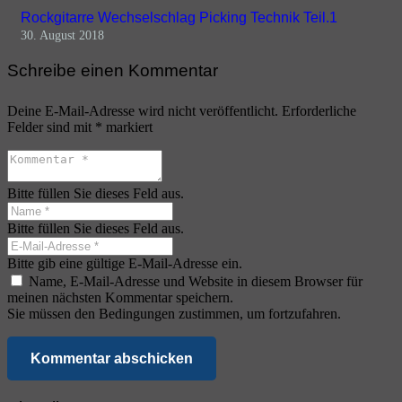
Rockgitarre Wechselschlag Picking Technik Teil.1
30. August 2018
Schreibe einen Kommentar
Deine E-Mail-Adresse wird nicht veröffentlicht.
Erforderliche
Felder sind mit
*
markiert
Bitte füllen Sie dieses Feld aus.
Bitte füllen Sie dieses Feld aus.
Bitte gib eine gültige E-Mail-Adresse ein.
Name, E-Mail-Adresse und Website in diesem Browser für
meinen nächsten Kommentar speichern.
Sie müssen den Bedingungen zustimmen, um fortzufahren.
Kommentar abschicken