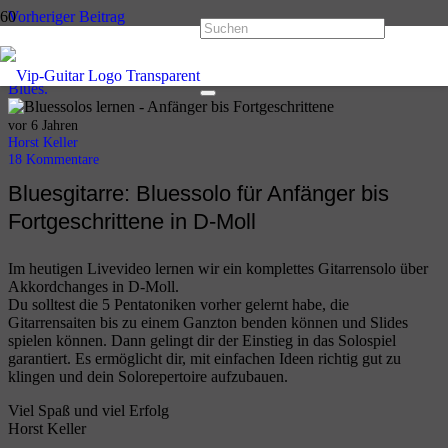
Vorheriger Beitrag
Bluesgitarre: die BB-King Box plus 5 BB-Style Blueslicks in A-Dur
Nächster Beitrag
Sologitarre: Die Überlagerung der Dur und Moll Pentatonik im Dur
Blues.
vor 6 Jahren
Horst Keller
18
Kommentare
Bluesgitarre: Bluessolo für Anfänger bis
Fortgeschrittene in D-Moll
Im heutigen Livevideo lernen wir ein komplettes Gitarrensolo über
Akkordchanges in D-Moll.
Du solltest die 5 Pentatoniken vorher gelernt habe, die
Gitarrensaiten bis zu einem Ganzton benden können und Slides
spielen können. Dann gelingt dir der Einstieg in das Solospiel
garantiert. Es ermöglicht dir, mit einfachen Ideen richtig gut zu
klingen und dein Solorepertoire aufzubauen.
Viel Spaß und viel Erfolg
Horst Keller