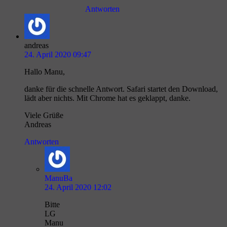
Antworten
andreas
24. April 2020 09:47
Hallo Manu,
danke für die schnelle Antwort. Safari startet den Download,
lädt aber nichts. Mit Chrome hat es geklappt, danke.
Viele Grüße
Andreas
Antworten
ManuBa
24. April 2020 12:02
Bitte
LG
Manu