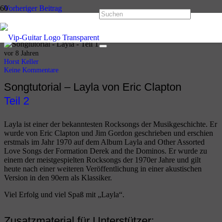
Vorheriger Beitrag
Layla Teil 2 – Eric Clapton
Nächster Beitrag
Wonderful Tonight Teil 1 – Eric Clapton
vor 8 Jahren
Horst Keller
Keine Kommentare
Songtutorial – Layla von Eric Clapton
Teil 2
Layla ist einer der bekanntesten Rocksongs der Musikgeschichte. Er
wurde von Eric Clapton und Jim Gordon geschrieben und erschien
erstmals im Jahr 1970 auf dem Album Layla and Other Assorted
Love Songs der Formation Derek and the Dominos. Er wurde zu
einem der meistgespielten Rocksongs der 1970er Jahre und gilt
heute nach einer weiteren Veröffentlichung in einer akustischen
Version in den 90ern als Klassiker.
Viel Erfolg und viel Spaß mit „Layla“.
Zusatzmaterial für Unterstützer: