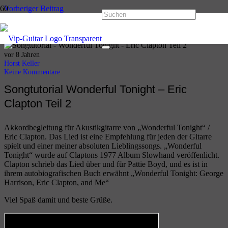
Vorheriger Beitrag
Wonderful Tonight Teil 1 – Eric Clapton
Nächster Beitrag
Tage wie diese Teil 2 – Die Toten Hosen
vor 8 Jahren
Horst Keller
Keine Kommentare
Songtutorial Wonderful Tonight – Eric
Clapton Teil 2
Akkordbegleitung für Akustikgitarre von „Wonderful Tonight“ /
Eric Clapton. Das Lied ist eine Empfehlung für jeden der Gitarre
spielt und einer meiner absoluten Lieblingssongs. „Wonderful
Tonight“ wurde auf Claptons 1977 Album Slowhand veröffenlicht.
Clapton schrieb das Lied über und für Pattie Boyd, und es ist in
ihrem autobiografischen Buch erwähnt „Wonderful Tonight: George
Harrison, Eric Clapton, and Me“
Viel Spaß damit und beste Grüße.