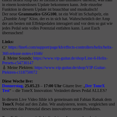
in einem kostenlosen Update bekommen kann. Jede einzelne
Funktion in diesem Update ist brauchbar und musikalisch!
Der neue
Grammatico GSG100
, ist ein Wolf im Schafspelz, ein
„Dumble Amp“ Klon, der es in sich hat. Wahrscheinlich der Amp
der am besten mit Effektpedalen interagiert und vor dem so gut wie
jedes Pedal sein volles Potenzial entfalten kann. Lasst Euch
überraschen!
Links:
👉
https://line6.com/support/page/kb/effects-controllers/helix/helix-
360-release-notes-r1046/
🎸 Meine Sounds:
https://www.vip-guitar.de/shop/Line-6-Helix-
Presets-c54730147
🎸 Meine Plektren:
https://www.vip-guitar.de/shop/VIP-Guitar-
Plektren-c118750072
Diese Woche live:
Donnerstag,
25.05.23
–
17:00 Uhr
Gitarre live: „
Der
ToneX
Test
“ – die ToneX Innovation: Verändert dieses Pedal ALLES?
In diesem Live Video fühle ich gemeinsam mit Fabian Ratsak dem
ToneX
Pedal auf den Zahn. Wir analysieren, testen, vergleichen und
bewerten das Potenzial dieses innovativen neuen Produktes.