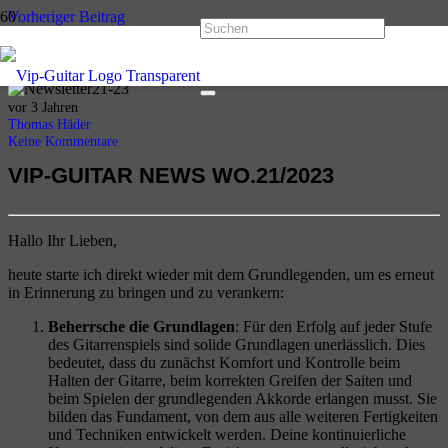
Vorheriger Beitrag
VIP-GUITAR Newsletter WO.20/2023
Nächster Beitrag
VIP-GUITAR Newsletter WO.22/2023
vor 3 Jahren
Thomas Häder
Keine Kommentare
VIP-GUITAR NEWS
WO.21/2023
Hallo Ihr Lieben,
heute starte ich direkt wieder mit dem Grundlegenden, um es erneut
in Erinnerung zu bringen und zu verankern:
Beherrsche die Grundlagen
: Für den Erfolg auf jeder Stufe
des Gitarrenspiels sind solide Grundlagen unerlässlich. Dies
bedeutet, dass du zunächst Komfort und Kontrolle beim
Halten der Gitarre, beim korrekten Greifen der Saiten und
beim Spielen der grundlegenden Akkorde erlangen musst. Sie
bilden das Fundament, von dem aus alle weiteren Fertigkeiten
und Techniken entwickelt werden. Deine kontinuierliche