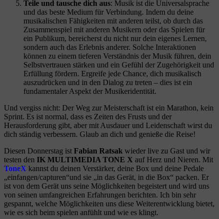
Teile und tausche dich aus
: Musik ist die Universalsprache
und das beste Medium für Verbindung. Indem du deine
musikalischen Fähigkeiten mit anderen teilst, ob durch das
Zusammenspiel mit anderen Musikern oder das Spielen für
ein Publikum, bereicherst du nicht nur dein eigenes Lernen,
sondern auch das Erlebnis anderer. Solche Interaktionen
können zu einem tieferen Verständnis der Musik führen, dein
Selbstvertrauen stärken und ein Gefühl der Zugehörigkeit und
Erfüllung fördern. Ergreife jede Chance, dich musikalisch
auszudrücken und in den Dialog zu treten – dies ist ein
fundamentaler Aspekt der Musikeridentität.
Und vergiss nicht: Der Weg zur Meisterschaft ist ein Marathon, kein
Sprint. Es ist normal, dass es Zeiten des Frusts und der
Herausforderung gibt, aber mit Ausdauer und Leidenschaft wirst du
dich ständig verbessern. Glaub an dich und genieße die Reise!
Diesen Donnerstag ist
Fabian Ratsak
wieder live zu Gast und wir
testen den
IK MULTIMEDIA TONE X
auf Herz und Nieren. Mit
ToneX
kannst du deinen Verstärker, deine Box und deine Pedale
„einfangen/capturen“und sie „in das Gerät, in die Box“ packen. Er
ist von dem Gerät uns seine Möglichkeiten begeistert und wird uns
von seinen umfangreichen Erfahrungen berichten. Ich bin sehr
gespannt, welche Möglichkeiten uns diese Weiterentwicklung bietet,
wie es sich beim spielen anfühlt und wie es klingt.