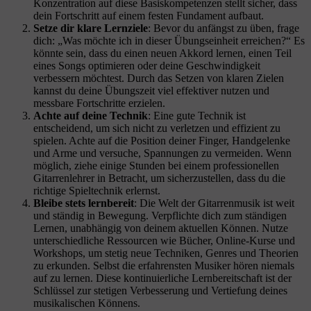
Konzentration auf diese Basiskompetenzen stellt sicher, dass
dein Fortschritt auf einem festen Fundament aufbaut.
Setze dir klare Lernziele
: Bevor du anfängst zu üben, frage
dich: „Was möchte ich in dieser Übungseinheit erreichen?“ Es
könnte sein, dass du einen neuen Akkord lernen, einen Teil
eines Songs optimieren oder deine Geschwindigkeit
verbessern möchtest. Durch das Setzen von klaren Zielen
kannst du deine Übungszeit viel effektiver nutzen und
messbare Fortschritte erzielen.
Achte auf deine Technik
: Eine gute Technik ist
entscheidend, um sich nicht zu verletzen und effizient zu
spielen. Achte auf die Position deiner Finger, Handgelenke
und Arme und versuche, Spannungen zu vermeiden. Wenn
möglich, ziehe einige Stunden bei einem professionellen
Gitarrenlehrer in Betracht, um sicherzustellen, dass du die
richtige Spieltechnik erlernst.
Bleibe stets lernbereit
: Die Welt der Gitarrenmusik ist weit
und ständig in Bewegung. Verpflichte dich zum ständigen
Lernen, unabhängig von deinem aktuellen Können. Nutze
unterschiedliche Ressourcen wie Bücher, Online-Kurse und
Workshops, um stetig neue Techniken, Genres und Theorien
zu erkunden. Selbst die erfahrensten Musiker hören niemals
auf zu lernen. Diese kontinuierliche Lernbereitschaft ist der
Schlüssel zur stetigen Verbesserung und Vertiefung deines
musikalischen Könnens.