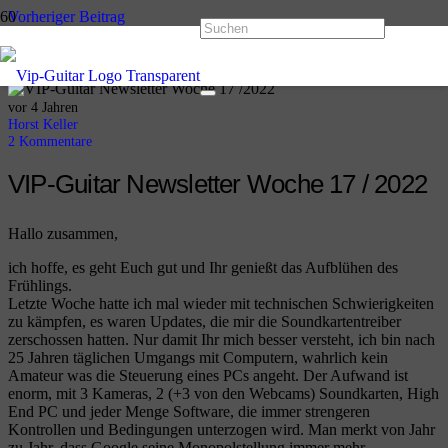
Vorheriger Beitrag
VIP-Guitar Newsletter Woche 16 / 2022
Nächster Beitrag
VIP-Guitar Newsletter Woche 18 / 2022
vor 4 Jahren
Horst Keller
2
Kommentare
VIP-Guitar Newsletter Woche 17 / 2022
Hallo zusammen,
ich hoffe, es geht Euch gut und Ihr genießt das Aufblühen des
Frühlings.
Letzte Woche hatte ich mal wieder mit technischen Schwierigkeiten
zu kämpfen, es waren Updates, die mir die Soundkartentreiber
zerschossen hatten. Nur damit Ihr mich besser versteht, ich bin nach
25 Jahren täglichen Umgangs mit Computern, wahrlich kein
Amateur was die Steuerung eines PCs angeht. Der Aufwand ist
enorm, mit 3 Kameras, 2 (+3 von den Webcams) Soundkarten, High
End PC und jeder Menge Software, die immer strengeren
Kontrollen und Bedingungen unterzogen wird. Man merkt von Jahr
zu Jahr, dass Google seine Monopolstellung immer mehr