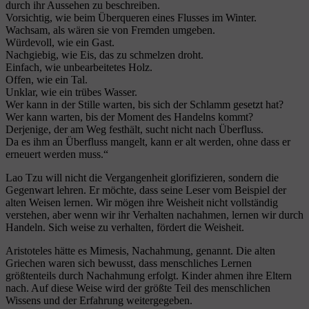
durch ihr Aussehen zu beschreiben.
Vorsichtig, wie beim Überqueren eines Flusses im Winter.
Wachsam, als wären sie von Fremden umgeben.
Würdevoll, wie ein Gast.
Nachgiebig, wie Eis, das zu schmelzen droht.
Einfach, wie unbearbeitetes Holz.
Offen, wie ein Tal.
Unklar, wie ein trübes Wasser.
Wer kann in der Stille warten, bis sich der Schlamm gesetzt hat?
Wer kann warten, bis der Moment des Handelns kommt?
Derjenige, der am Weg festhält, sucht nicht nach Überfluss.
Da es ihm an Überfluss mangelt, kann er alt werden, ohne dass er
erneuert werden muss.“
Lao Tzu will nicht die Vergangenheit glorifizieren, sondern die
Gegenwart lehren. Er möchte, dass seine Leser vom Beispiel der
alten Weisen lernen. Wir mögen ihre Weisheit nicht vollständig
verstehen, aber wenn wir ihr Verhalten nachahmen, lernen wir durch
Handeln. Sich weise zu verhalten, fördert die Weisheit.
Aristoteles hätte es Mimesis, Nachahmung, genannt. Die alten
Griechen waren sich bewusst, dass menschliches Lernen
größtenteils durch Nachahmung erfolgt. Kinder ahmen ihre Eltern
nach. Auf diese Weise wird der größte Teil des menschlichen
Wissens und der Erfahrung weitergegeben.