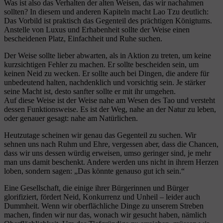
Was ist also das Verhalten der alten Weisen, das wir nachahmen
sollten? In diesem und anderen Kapiteln macht Lao Tzu deutlich:
Das Vorbild ist praktisch das Gegenteil des prächtigen Königtums.
Anstelle von Luxus und Erhabenheit sollte der Weise einen
bescheidenen Platz, Einfachheit und Ruhe suchen.
Der Weise sollte lieber abwarten, als in Aktion zu treten, um keine
kurzsichtigen Fehler zu machen. Er sollte bescheiden sein, um
keinen Neid zu wecken. Er sollte auch bei Dingen, die andere für
unbedeutend halten, nachdenklich und vorsichtig sein. Je stärker
seine Macht ist, desto sanfter sollte er mit ihr umgehen.
Auf diese Weise ist der Weise nahe am Wesen des Tao und versteht
dessen Funktionsweise. Es ist der Weg, nahe an der Natur zu leben,
oder genauer gesagt: nahe am Natürlichen.
Heutzutage scheinen wir genau das Gegenteil zu suchen. Wir
sehnen uns nach Ruhm und Ehre, vergessen aber, dass die Chancen,
dass wir uns dessen würdig erweisen, umso geringer sind, je mehr
man uns damit beschenkt. Andere werden uns nicht in ihrem Herzen
loben, sondern sagen: „Das könnte genauso gut ich sein.“
Eine Gesellschaft, die einige ihrer Bürgerinnen und Bürger
glorifiziert, fördert Neid, Konkurrenz und Unheil – leider auch
Dummheit. Wenn wir oberflächliche Dinge zu unserem Streben
machen, finden wir nur das, wonach wir gesucht haben, nämlich