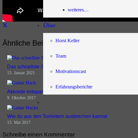
weiteres…
Über
Horst Keller
Ähnliche Beiträge
Team
Das schnellste Solopattern aller Zeiten
Motivationscast
13. Januar 2021
Erfahrungsberichte
Akkorde entspannt wechseln
9. Oktober 2017
Wie du aus den Tonleitern ausbrechen kannst
13. Mai 2017
Schreibe einen Kommentar