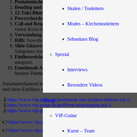
Pentatonische Skalen
: Sowohl im Blues als auch im Rock wird
Bending und Vibrato
: Diese Techniken sind in beiden Stilen
Skalen / Tonleitern
12-Takt-Blues-Progression
: Diese Akkordprogression ist das
Powerchords
: In der Rockgitarre sind Powerchords (zweistim
Call and Response
: Diese Technik, bei der eine Phrase (der „
Modes – Kirchentonleitern
vielen Rock-Soli.
Verwendung von Verzerrung
: Während im traditionellen Blu
Sebastians Blog
Riffs
: Sowohl im Blues als auch im Rock sind kurze, wiederholt
Slide-Gitarre
: Diese Technik, bei der ein Objekt (oft ein Glas
Subgenres Anwendung.
Spezial
Einflussreiche Gitarristen
: Viele Rockgitarristen, darunter 
integriert.
Emotionale Ausdruckskraft
: Sowohl Blues als auch Rock leg
Interviews
breitere Palette von Emotionen abdecken kann, aber oft auch di
Zusammenfassend lässt sich sagen, dass Blues und Rock viele Gemein
Besondere Videos
und diese Einflüsse sind in ihrer Musik deutlich zu hören.
🎸
https://www.vip-guitar.de/pentatonik-fuer-fortgeschrittene-teil-1/
Shop
🎸
https://www.vip-guitar.de/griffbrett-einpraegung-teil-1/
🎸
https://www.vip-guitar.de/griffbretteinpraegung-teil-2/
VIP-Guitar
👉
https://www.vip-guitar.de/entspannt-gitarre-ueben-und-spielen-w
👉
https://www.vip-guitar.de/gitarre-lernen-kapitel-1-die-anatomie-des-
Kurse – Team