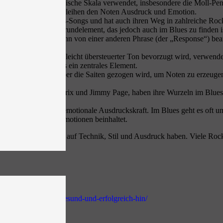
 häufig die pentatonische Skala verwendet, insbesondere die Moll-Pen
 weitverbreitet und verleihen den Noten Ausdruck und Emotion.
 Rückgrat vieler Blues-Songs und hat auch ihren Weg in zahlreiche R
mige Akkorde) ein Grundelement, das jedoch auch im Blues zu finden is
Call“) gespielt und dann von einer anderen Phrase (der „Response“) bean
es oft ein klarer oder leicht übersteuerter Ton bevorzugt wird, verwend
e Phrasen oder Riffs ein zentrales Element.
- oder Metall-Slide) über die Saiten gezogen wird, um Noten zu erzeugen
Eric Clapton, Jimi Hendrix und Jimmy Page, haben ihre Wurzeln im Blue
en großen Wert auf emotionale Ausdruckskraft. Im Blues geht es oft 
ese tieferen, rohen Emotionen beinhaltet.
samkeiten in Bezug auf Technik, Stil und Ausdruck haben. Viele Rock
ie-bekomme-ich-das-gesund-und-erfolgreich-hin/
gitarrenspiels/