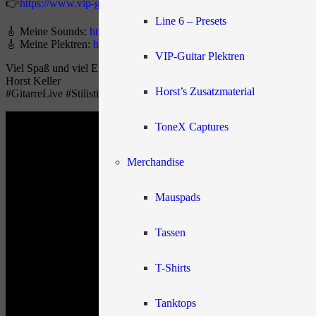
👉
https://www.vip-guitar.de/gitarre-kapitel-4-die-psychologie-des-le
Line 6 – Presets
🎸 Meine Sounds:
https://www.vip-guitar.de/shop/Line-6-Helix-Pres
🎸 Meine Plektren:
https://www.vip-guitar.de/shop/VIP-Guitar-Plekt
VIP-Guitar Plektren
Viel Spaß und viel Erfolg
Horst Keller
Horst’s Zusatzmaterial
#GitarreLive #Stilistik #gitarrelernenonline
ToneX Captures
Merchandise
Mauspads
Tassen
T-Shirts
Tanktops