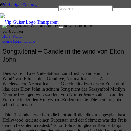
Vorheriger Beitrag
Behind Blue Eyes – Limp Bizkit / The Who
Nächster Beitrag
Angels – Robbie Williams
vor 8 Jahren
Horst Keller
Keine Kommentare
Songtutorial – Candle in the wind von Elton
John
Dies war ein Live Videotutorial zum Lied „Candle in The
Wind“ von Elton John „Goodbye, Norma Jean …“ „Auf
Wiedersehen, Norma Jean …“: Gleich mit dieser ersten Zeile wird
klar, dass Elton John in seinem Song nicht das Sexsymbol Marilyn
Monroe besingen will, sondern von Norma Jean erzählt – von der
Frau, die hinter den Hollywood-Rollen steckte. Die berühmt, aber
sehr einsam war.
„Die Einsamkeit war hart, die härteste Rolle, die du je gespielt hast.
Hollywood kreierte einen Superstar, und der Schmerz war der Preis,
den du bezahlen musstest.“ Elton Johns Songtexter Bernie Taupin
denkt sich die Metapher der erloschenen Kerze im Wind nicht selbst