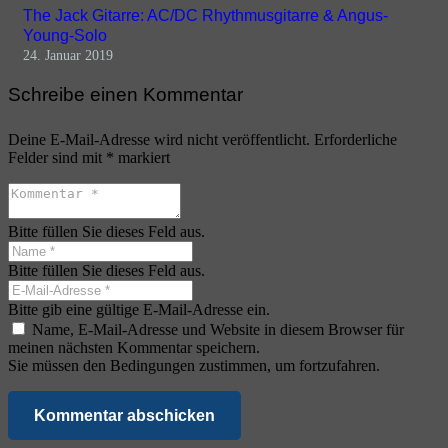
The Jack Gitarre: AC/DC Rhythmusgitarre & Angus-
Young-Solo
24. Januar 2019
Schreibe einen Kommentar
Deine E-Mail-Adresse wird nicht veröffentlicht.
Erforderliche
Felder sind mit
*
markiert
Bitte füllen Sie dieses Feld aus.
Bitte füllen Sie dieses Feld aus.
Bitte gib eine gültige E-Mail-Adresse ein.
Name, E-Mail-Adresse und Website in diesem Browser für
meinen nächsten Kommentar speichern.
Sie müssen den Bedingungen zustimmen, um fortzufahren.
Kommentar abschicken