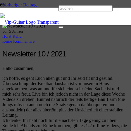
Vorheriger Beitrag
Newsletter 09 / 2021
Nächster Beitrag
Newsletter Woche 11 / 2021
vor 5 Jahren
Horst Keller
Keine Kommentare
Newsletter 10 / 2021
Hallo zusammen,
ich hoffe, es geht Euch allen gut und Ihr seid fit und gesund.
Überraschung: der Breitbandausbau ist vor unserem Haus
angekommen, was an und für sich eine sehr feine Sache ist und
mich sehr freut. Live bin ich jedoch nicht in der Lage diese Woche
Videos zu drehen. Einmal natürlich der teils heftige Bau-Lärm (die
Jungs müssen auch noch die Straße genau da überqueren und
ausbuddeln) der alles übertönt plus der Unsicherheit einer stabilen
Leitung.
Ich denke, Ihr habt noch für die nächsten Tage genug zu üben.
Sollte ich Abends zur Ruhe kommen, gibt es 1-2 offline Videos, die
Themen gehen mir nicht aus.