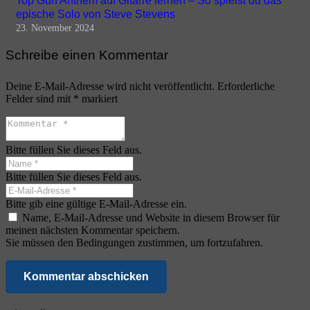
Top Gun Anthem auf Gitarre lernen – So spielst du das
epische Solo von Steve Stevens
23. November 2024
Schreibe einen Kommentar
Deine E-Mail-Adresse wird nicht veröffentlicht.
Erforderliche
Felder sind mit
*
markiert
Bitte füllen Sie dieses Feld aus.
Bitte füllen Sie dieses Feld aus.
Bitte gib eine gültige E-Mail-Adresse ein.
Name, E-Mail-Adresse und Website in diesem Browser für
meinen nächsten Kommentar speichern.
Sie müssen den Bedingungen zustimmen, um fortzufahren.
Kommentar abschicken