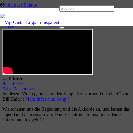
Vorheriger Beitrag
Like a Rolling Stone – Bob Dylan / John Mayer
Nächster Beitrag
Black Night – Deep Purple – Solotipps Ritchie Blackmore / Steve
Morse
vor 8 Jahren
Horst Keller
Keine Kommentare
In diesem Video geht es um den Song „Rock around the clock“ von
Bill Haley :
Mehr Infos zum Song !
Wir schauen uns die Begleitung und die Akkorde an, und lernen das
legendäre Gitarrensolo von Danny Cedrone. Schnapp dir deine
Gitarre und los geht’s!