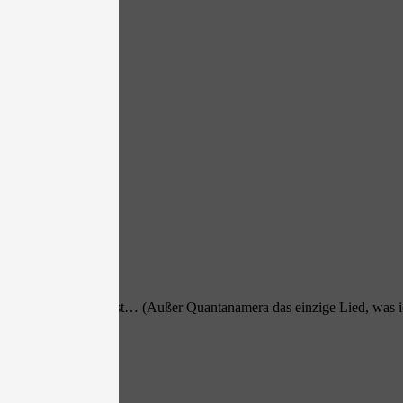
 das Lied geläufiger ist… (Außer Quantanamera das einzige Lied, was i