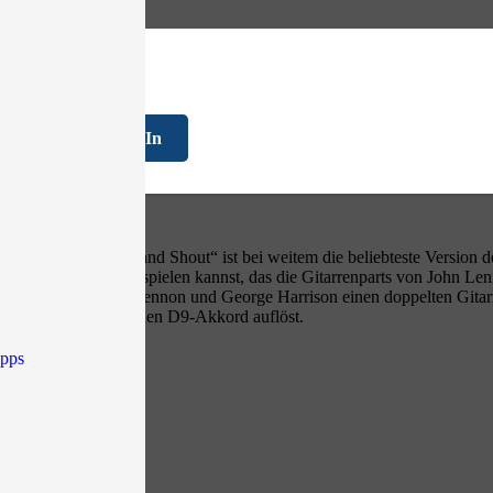
FAQ
Log In
eatles
ersion von „Twist and Shout“ ist bei weitem die beliebteste Version de
ff der Hauptstrophe spielen kannst, das die Gitarrenparts von John L
eil. Hier spielen John Lennon und George Harrison einen doppelten Gita
enriff, das sich in einen D9-Akkord auflöst.
64
ipps