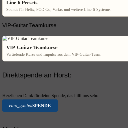
Line 6 Presets
Sounds für Helix, POD Go, Variax und weitere Line-6-Systeme.
VIP-Guitar Teamkurse
VIP-Guitar Teamkurse
Vertiefende Kurse und Impulse aus dem VIP-Guitar-Team.
Direktspende an Horst:
Herzlichen Dank für deine Spende, das hilft uns sehr.
euro_symbol
SPENDE