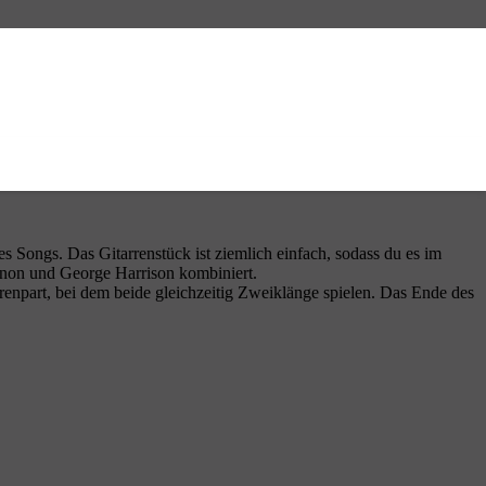
s Songs. Das Gitarrenstück ist ziemlich einfach, sodass du es im
ennon und George Harrison kombiniert.
rrenpart, bei dem beide gleichzeitig Zweiklänge spielen. Das Ende des