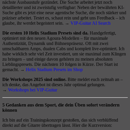
nächste Ausbaustufe gezündet. Die Suche arbeitet jetzt noch
detaillierter und ist zweistufig verfügbar: Neben der bewährten KI-
Suche gibt es jetzt eine neue agentische Suche, die noch stärker und
präziser arbeitet. Testet es, schaut rein und gebt uns Feedback – ich
glaube, ihr werdet begeistert sein. →
VIP-Guitar AI Search
Die ersten 10 Helix Stadium Presets sind da.
Handgefertigt,
optimiert mit den neuen Agoura-Modellen – für maximale
Authentizität, Dynamik und Bühnenpräsenz. Oft mit zwei
umschaltbaren Amps, dualen Cabs und komplett live-optimiert. Ich
habe wirklich sehr viel Zeit investiert, um sie maximal zum Klingen
zu bringen – und einige davon gehören zu meinen absoluten
Lieblingspresets. Die nächsten 10 folgen in Kürze. Der Start ist
gemacht. →
Helix Stadium Presets im Shop
Die Workshops 2025 sind online.
Bitte meldet euch zeitnah an –
ich denke, das Angebot ist dieses Jahr optimal gelungen.
→
Workshops bei VIP-Guitar
5 Gedanken aus dem Sport, die dein Üben sofort verändern
können
Ich bin auf ein Trainingskonzept gestoßen, das sich verblüffend
direkt auf die Gitarre übertragen lässt. Hier die Kurzversion: