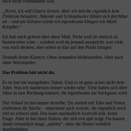
euch nicht vorenthalten will:
„Horst, ich will Gitarre lernen. Aber ich möchte eigentlich kein
Plektrum benutzen, Akkorde und Schlagmuster fühlen sich furchtbar
an – und am liebsten würde ich irgendwann klingen wie Mark
Knopfler.“
Ich hab mich gefreut über diese Mail. Nicht weil sie einfach zu
beantworten wäre – sondern weil da jemand ausspricht, was viele
von euch denken, aber selten so klar auf den Punkt bringen.
Deshalb heute Klartext. Ohne jemanden bloßzustellen. Aber auch
ohne Weichspüler.
Das Problem bist nicht du.
Es ist fast nie mangelndes Talent. Und es ist ganz sicher nicht dein
Alter. Was ich stattdessen immer wieder sehe: Viele haben sich über
Jahre in eine Richtung trainiert, die irgendwann zur Sackgasse wird.
Der Ablauf ist fast immer derselbe: Du startest mit Tabs und Noten,
erarbeitest dir Stücke – manchmal auch welche, die eigentlich noch
viel zu schwer sind. Das kann musikalisch wertvoll sein, keine
Frage. Aber es hat einen Haken, der sich erst spät zeigt: Du kannst
damit erstaunlich lange „spielen“, ohne die Basics wirklich
draufzuhaben.