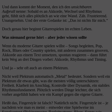
Und dann kommt der Moment, den ich den
unsichtbaren
Aufprall
nenne: Sobald es an Akkorde, Wechsel und Rhythmus
geht, fühlt sich alles plötzlich an wie eine Wand. Zäh. Frustrierend.
Unangenehm. Und der erste Gedanke ist: „Das ist nichts für mich.“
Doch genau hier beginnt Gitarrespielen im echten Leben.
Was niemand gerne hört – aber jeder wissen sollte
Wenn du moderne Gitarre spielen willst – Songs begleiten, Pop,
Rock, Blues oder Country spielen, mit anderen zusammen grooven,
Akkorde aus einem Text umsetzen, spontan reagieren – dann führt
kein Weg an drei Dingen vorbei: Akkorde, Rhythmus und Timing.
Und ja – sehr oft auch an einem Plektrum.
Nicht weil Plektrum automatisch „Metal“ bedeutet. Sondern weil ein
Plektrum dir etwas gibt, was die meisten völlig unterschätzen:
Freiheit. Klarheit im Anschlag, Kontrolle über Dynamik, ein stabiles
Rhythmusfundament. Plötzlich werden Dinge leichter, die sich
vorher angefühlt haben wie ein Kampf gegen die eigene Gitarre.
Heißt das, Fingerstyle ist falsch? Natürlich nicht. Fingerstyle ist – je
nachdem wie man es meint – entweder eine Spielweise im
Songkontext (Pickingmuster, Begleitpatterns, Blues, Songs wie