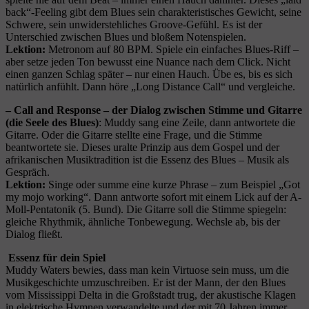
back“-Feeling gibt dem Blues sein charakteristisches Gewicht, seine
Schwere, sein unwiderstehliches Groove-Gefühl. Es ist der
Unterschied zwischen Blues und bloßem Notenspielen.
Lektion:
Metronom auf 80 BPM. Spiele ein einfaches Blues-Riff –
aber setze jeden Ton bewusst eine Nuance nach dem Click. Nicht
einen ganzen Schlag später – nur einen Hauch. Übe es, bis es sich
natürlich anfühlt. Dann höre „Long Distance Call“ und vergleiche.
– Call and Response – der Dialog zwischen Stimme und Gitarre
(die Seele des Blues)
: Muddy sang eine Zeile, dann antwortete die
Gitarre. Oder die Gitarre stellte eine Frage, und die Stimme
beantwortete sie. Dieses uralte Prinzip aus dem Gospel und der
afrikanischen Musiktradition ist die Essenz des Blues – Musik als
Gespräch.
Lektion:
Singe oder summe eine kurze Phrase – zum Beispiel „Got
my mojo working“. Dann antworte sofort mit einem Lick auf der A-
Moll-Pentatonik (5. Bund). Die Gitarre soll die Stimme spiegeln:
gleiche Rhythmik, ähnliche Tonbewegung. Wechsle ab, bis der
Dialog fließt.
Essenz für dein Spiel
Muddy Waters bewies, dass man kein Virtuose sein muss, um die
Musikgeschichte umzuschreiben. Er ist der Mann, der den Blues
vom Mississippi Delta in die Großstadt trug, der akustische Klagen
in elektrische Hymnen verwandelte und der mit 70 Jahren immer