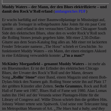
Muddy Waters – der Mann, der den Blues elektrifizierte – und
damit den Rock’n’Roll erfand
(
umfangreiches PDF
)
Er wuchs barfüßig auf einer Baumwollplantage in Mississippi auf,
spielte als Teenager in selbstgebauten Juke Joints für ein paar Cent
Eintritt – und erfand in den verrauchten Clubs der Chicagoer South
Side den elektrischen Blues, ohne den es weder Rock’n’Roll noch
die Rolling Stones jemals gegeben hätte. Mit einer 2,50-Dollar-
Gitarre aus dem Sears-Katalog fing alles an. Mit einer rot lackierten
Fender Telecaster namens „The Hoss“ schrieb er Geschichte. So
funktioniert Muddy Waters – ein Mann, der einen einzigen Akkord
in eine Erklärung verwandeln konnte:
„I’m a man!“
McKinley Morganfield – genannt Muddy Waters
– ist mehr als
ein Bluesmusiker. Er ist der Erfinder des elektrischen Chicago
Blues, der Urvater des Rock’n’Roll und der Mann, dessen
Song
„Rollin’ Stone“
einer Band, einem Magazin und einem Bob-
Dylan-Stück den Namen gab. Rolling Stone setzte ihn auf Platz 17
der größten Künstler aller Zeiten.
Sechs Grammys
, Rock and Roll
Hall of Fame seit 1987, Blues Hall of Fame seit 1980. Alan Lomax
nahm ihn 1941 auf der Veranda seiner Plantagen-Hütte für die
Library of Congress auf. Willie Dixon schrieb ihm die größten Hits.
Johnny Winter rettete sein Spätwerk. Und seine rote Telecaster hing
im Metropolitan Museum of Art.
„The blues had a baby, and they