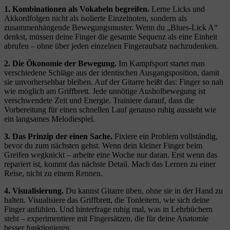
1. Kombinationen als Vokabeln begreifen.
Lerne Licks und
Akkordfolgen nicht als isolierte Einzelnoten, sondern als
zusammenhängende Bewegungsmuster. Wenn du „Blues-Lick A“
denkst, müssen deine Finger die gesamte Sequenz als eine Einheit
abrufen – ohne über jeden einzelnen Fingeraufsatz nachzudenken.
2. Die Ökonomie der Bewegung.
Im Kampfsport startet man
verschiedene Schläge aus der identischen Ausgangsposition, damit
sie unvorhersehbar bleiben. Auf der Gitarre heißt das: Finger so nah
wie möglich am Griffbrett. Jede unnötige Ausholbewegung ist
verschwendete Zeit und Energie. Trainiere darauf, dass die
Vorbereitung für einen schnellen Lauf genauso ruhig aussieht wie
ein langsames Melodiespiel.
3. Das Prinzip der einen Sache.
Fixiere ein Problem vollständig,
bevor du zum nächsten gehst. Wenn dein kleiner Finger beim
Greifen wegknickt – arbeite eine Woche nur daran. Erst wenn das
repariert ist, kommt das nächste Detail. Mach das Lernen zu einer
Reise, nicht zu einem Rennen.
4. Visualisierung.
Du kannst Gitarre üben, ohne sie in der Hand zu
halten. Visualisiere das Griffbrett, die Tonleitern, wie sich deine
Finger anfühlen. Und hinterfrage ruhig mal, was in Lehrbüchern
steht – experimentiere mit Fingersätzen, die für deine Anatomie
besser funktionieren.