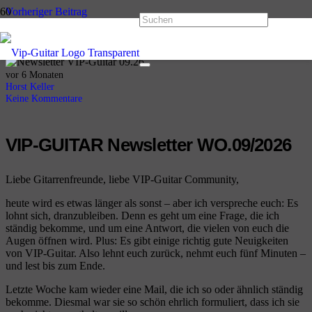
Vorheriger Beitrag
VIP-GUITAR Newsletter WO.08/2026
Nächster Beitrag
VIP-GUITAR Newsletter WO.10/2026
vor 6 Monaten
Horst Keller
Keine Kommentare
VIP-GUITAR Newsletter
WO.09/2026
Liebe Gitarrenfreunde, liebe VIP-Guitar Community,
heute wird es etwas länger als sonst – aber ich verspreche euch: Es
lohnt sich, dranzubleiben. Denn es geht um eine Frage, die ich
ständig bekomme, und um eine Antwort, die vielen von euch die
Augen öffnen wird. Plus: Es gibt einige richtig gute Neuigkeiten
von VIP-Guitar. Also lehnt euch zurück, nehmt euch fünf Minuten –
und lest bis zum Ende.
Letzte Woche kam wieder eine Mail, die ich so oder ähnlich ständig
bekomme. Diesmal war sie so schön ehrlich formuliert, dass ich sie