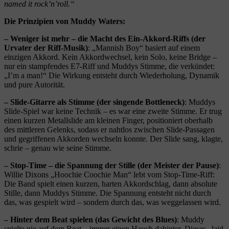
named it rock’n’roll.“
Die Prinzipien von Muddy Waters:
– Weniger ist mehr – die Macht des Ein-Akkord-Riffs (der
Urvater der Riff-Musik)
: „Mannish Boy“ basiert auf einem
einzigen Akkord. Kein Akkordwechsel, kein Solo, keine Bridge –
nur ein stampfendes E7-Riff und Muddys Stimme, die verkündet:
„I’m a man!“ Die Wirkung entsteht durch Wiederholung, Dynamik
und pure Autorität.
– Slide-Gitarre als Stimme (der singende Bottleneck)
: Muddys
Slide-Spiel war keine Technik – es war eine zweite Stimme. Er trug
einen kurzen Metallslide am kleinen Finger, positioniert oberhalb
des mittleren Gelenks, sodass er nahtlos zwischen Slide-Passagen
und gegriffenen Akkorden wechseln konnte. Der Slide sang, klagte,
schrie – genau wie seine Stimme.
– Stop-Time – die Spannung der Stille (der Meister der Pause)
:
Willie Dixons „Hoochie Coochie Man“ lebt vom Stop-Time-Riff:
Die Band spielt einen kurzen, harten Akkordschlag, dann absolute
Stille, dann Muddys Stimme. Die Spannung entsteht nicht durch
das, was gespielt wird – sondern durch das, was weggelassen wird.
– Hinter dem Beat spielen (das Gewicht des Blues)
: Muddy
spielte nie auf dem Beat – immer einen Hauch dahinter. Dieses „laid