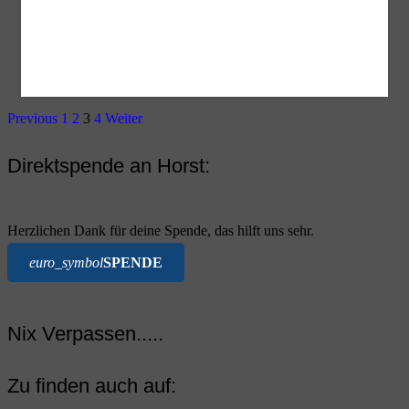
Previous
1
2
3
4
Weiter
Direktspende an Horst:
Herzlichen Dank für deine Spende, das hilft uns sehr.
euro_symbol
SPENDE
Nix Verpassen.....
Zu finden auch auf: