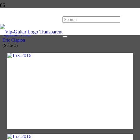
Eric Clapton
Start
Licks
Signature Licks
Eric Clapton
(Seite 3)