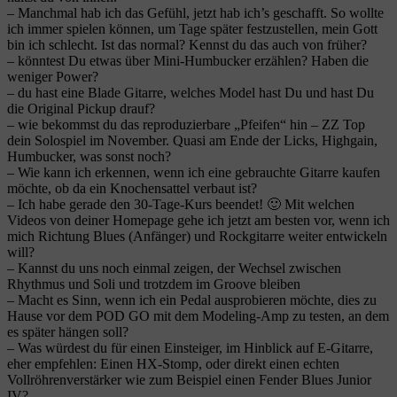
– Manchmal hab ich das Gefühl, jetzt hab ich’s geschafft. So wollte
ich immer spielen können, um Tage später festzustellen, mein Gott
bin ich schlecht. Ist das normal? Kennst du das auch von früher?
– könntest Du etwas über Mini-Humbucker erzählen? Haben die
weniger Power?
– du hast eine Blade Gitarre, welches Model hast Du und hast Du
die Original Pickup drauf?
– wie bekommst du das reproduzierbare „Pfeifen“ hin – ZZ Top
dein Solospiel im November. Quasi am Ende der Licks, Highgain,
Humbucker, was sonst noch?
– Wie kann ich erkennen, wenn ich eine gebrauchte Gitarre kaufen
möchte, ob da ein Knochensattel verbaut ist?
– Ich habe gerade den 30-Tage-Kurs beendet! 🙂 Mit welchen
Videos von deiner Homepage gehe ich jetzt am besten vor, wenn ich
mich Richtung Blues (Anfänger) und Rockgitarre weiter entwickeln
will?
– Kannst du uns noch einmal zeigen, der Wechsel zwischen
Rhythmus und Soli und trotzdem im Groove bleiben
– Macht es Sinn, wenn ich ein Pedal ausprobieren möchte, dies zu
Hause vor dem POD GO mit dem Modeling-Amp zu testen, an dem
es später hängen soll?
– Was würdest du für einen Einsteiger, im Hinblick auf E-Gitarre,
eher empfehlen: Einen HX-Stomp, oder direkt einen echten
Vollröhrenverstärker wie zum Beispiel einen Fender Blues Junior
IV?