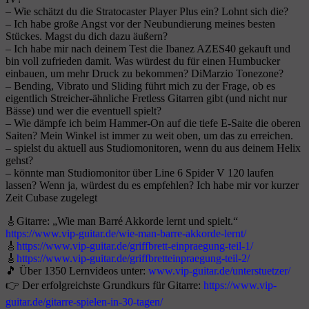
– Wie schätzt du die Stratocaster Player Plus ein? Lohnt sich die?
– Ich habe große Angst vor der Neubundierung meines besten
Stückes. Magst du dich dazu äußern?
– Ich habe mir nach deinem Test die Ibanez AZES40 gekauft und
bin voll zufrieden damit. Was würdest du für einen Humbucker
einbauen, um mehr Druck zu bekommen? DiMarzio Tonezone?
– Bending, Vibrato und Sliding führt mich zu der Frage, ob es
eigentlich Streicher-ähnliche Fretless Gitarren gibt (und nicht nur
Bässe) und wer die eventuell spielt?
– Wie dämpfe ich beim Hammer-On auf die tiefe E-Saite die oberen
Saiten? Mein Winkel ist immer zu weit oben, um das zu erreichen.
– spielst du aktuell aus Studiomonitoren, wenn du aus deinem Helix
gehst?
– könnte man Studiomonitor über Line 6 Spider V 120 laufen
lassen? Wenn ja, würdest du es empfehlen? Ich habe mir vor kurzer
Zeit Cubase zugelegt
🎸Gitarre: „Wie man Barré Akkorde lernt und spielt.“
https://www.vip-guitar.de/wie-man-barre-akkorde-lernt/
🎸
https://www.vip-guitar.de/griffbrett-einpraegung-teil-1/
🎸
https://www.vip-guitar.de/griffbretteinpraegung-teil-2/
🎵 Über 1350 Lernvideos unter:
www.vip-guitar.de/unterstuetzer/
👉 Der erfolgreichste Grundkurs für Gitarre:
https://www.vip-
guitar.de/gitarre-spielen-in-30-tagen/