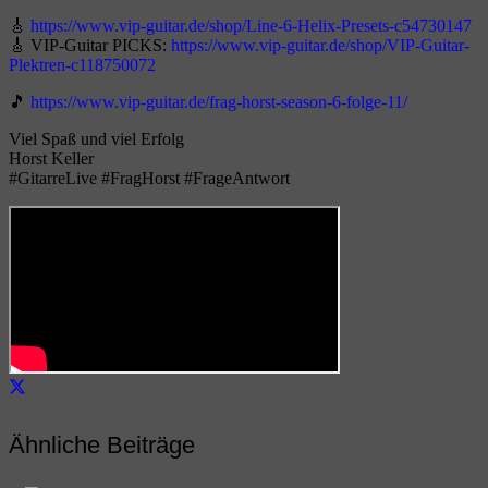
🎸
https://www.vip-guitar.de/shop/Line-6-Helix-Presets-c54730147
🎸 VIP-Guitar PICKS:
https://www.vip-guitar.de/shop/VIP-Guitar-
Plektren-c118750072
🎵
https://www.vip-guitar.de/frag-horst-season-6-folge-11/
Viel Spaß und viel Erfolg
Horst Keller
#GitarreLive #FragHorst #FrageAntwort
Ähnliche Beiträge