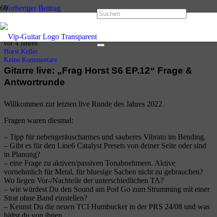
Vorheriger Beitrag
Gitarre live: Nikolausspecial 2022 mit Jenny, Friederike und
Thomas.
vor 4 Jahren
Horst Keller
Keine Kommentare
Gitarre live: „Frag Horst S6 EP.12“ Frage &
Antwortrunde
Willkommen zur letzten live Runde des Jahres 2022.
Fragen waren diesmal:
– Tipp für nebengeräuscharmes und sauberes Vibrato im Bending.
– Gibt es für den Line6 Catalyst Presets von deiner Seite oder sind
in Planung?
– eine Frage zu aktiven/passiven Tonabnehmern. Aktive
vornehmlich für Metal, für bluesige Sachen nicht zu gebrauchen?
Wo liegen Vor-/Nachteile der unterschiedlichen TA?
– wie würdest Du den Sound am Pod Go zum Strumming mit einer
Strat ohne Band einstellen?
– Kennst Du die neuen TCI Humbucker in der PRS 24/08 und was
hältst du von ihnen.