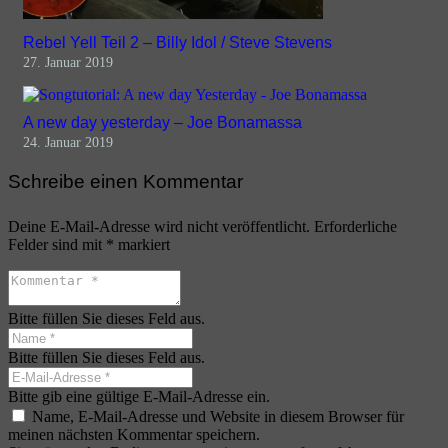
Rebel Yell Teil 2 – Billy Idol / Steve Stevens
27. Januar 2019
A new day yesterday – Joe Bonamassa
24. Januar 2019
Schreibe einen Kommentar
Deine E-Mail-Adresse wird nicht veröffentlicht.
Erforderliche
Felder sind mit
*
markiert
Bitte füllen Sie dieses Feld aus.
Bitte füllen Sie dieses Feld aus.
Bitte gib eine gültige E-Mail-Adresse ein.
Name, E-Mail-Adresse und Website in diesem Browser für
meinen nächsten Kommentar speichern.