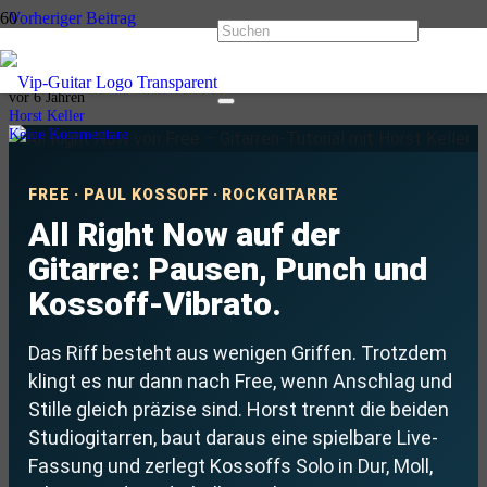
Vorheriger Beitrag
Desperado auf der Gitarre: Eagles-Songtutorial
Nächster Beitrag
5 Rockklassiker auf der Gitarre: Tutorial Vol. 2
vor 6 Jahren
Horst Keller
Keine Kommentare
FREE · PAUL KOSSOFF · ROCKGITARRE
All Right Now auf der
Gitarre: Pausen, Punch und
Kossoff-Vibrato.
Das Riff besteht aus wenigen Griffen. Trotzdem
klingt es nur dann nach Free, wenn Anschlag und
Stille gleich präzise sind. Horst trennt die beiden
Studiogitarren, baut daraus eine spielbare Live-
Fassung und zerlegt Kossoffs Solo in Dur, Moll,