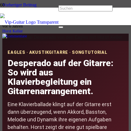
Vorheriger Beitrag
Empty Rooms von Gary Moore
Nächster Beitrag
All Right Now auf der Gitarre: Free-Songtutorial
vor 6 Jahren
Horst Keller
2
Kommentare
EAGLES · AKUSTIKGITARRE · SONGTUTORIAL
Desperado auf der Gitarre:
So wird aus
Klavierbegleitung ein
Gitarrenarrangement.
Eine Klavierballade klingt auf der Gitarre erst
dann überzeugend, wenn Akkord, Basston,
Melodie und Dynamik ihre eigenen Aufgaben
behalten. Horst zeigt dir eine gut spielbare