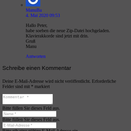
ManuBa
4. Mai 2020 09:53
Hallo Peter,
habe soeben die neue Zip-Datei hochgeladen.
Klavierakkorde sind jetzt mit drin.
Gruß
Manu
Antworten
Schreibe einen Kommentar
Deine E-Mail-Adresse wird nicht veröffentlicht.
Erforderliche
Felder sind mit
*
markiert
Bitte füllen Sie dieses Feld aus.
Bitte füllen Sie dieses Feld aus.
Bitte gib eine gültige E-Mail-Adresse ein.