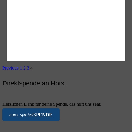
Previous
1
2
3
4
Direktspende an Horst:
Herzlichen Dank für deine Spende, das hilft uns sehr.
euro_symbol
SPENDE