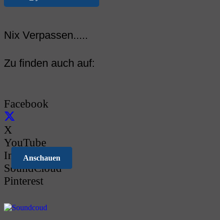
Nix Verpassen.....
Zu finden auch auf:
Facebook
X
YouTube
Instagram
Anschauen
Anschauen
Anschauen
Anschauen
SoundCloud
Pinterest