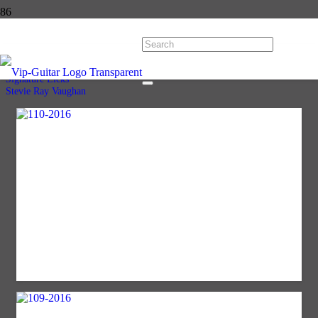
Stevie Ray Vaughan
Start
Licks
Signature Licks
Stevie Ray Vaughan