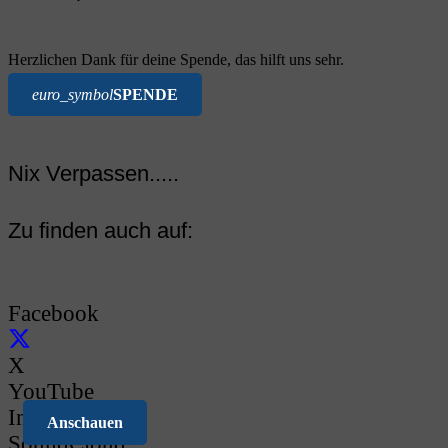
Herzlichen Dank für deine Spende, das hilft uns sehr.
euro_symbol
SPENDE
Nix Verpassen.....
Zu finden auch auf:
Facebook
X
YouTube
Instagram
Anschauen
SoundCloud