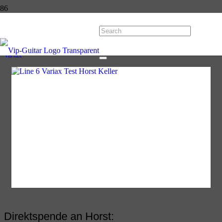
Variax
Start
Line 6
Variax
Direktspende an Horst: