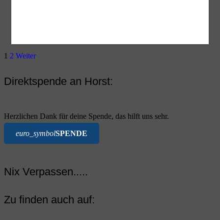
1
2
Weiter
Direktspende an Horst:
Herzlichen Dank für deine Spende, das hilft uns sehr.
euro_symbol
SPENDE
Nix Verpassen.....
Zu finden auch auf: